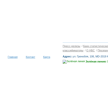
Пресс-релизы
/
Банк статистически
классификаторы
/
О НБС
/
Прозрач
Адрес:
ул. Гренобля, 106, MD-2019
Главная
Контакт
Карта
Зелёная линия:
0
Copyright © 2026
НАЦИОНАЛЬН
посетителей за 30 дней
Условия использования