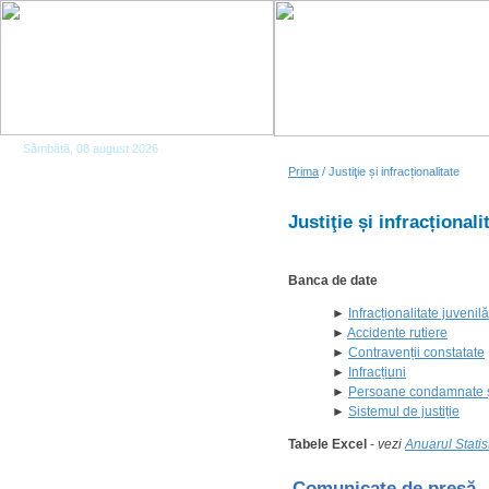
Sâmbătă, 08 august 2026
Prima
/ Justiţie și infracționalitate
Justiţie și infracționali
Banca de date
►
Infracționalitate juvenilă
►
Accidente rutiere
►
Contravenții constatate
►
Infracțiuni
►
Persoane condamnate și 
►
Sistemul de justiție
Tabele Excel
-
vezi
Anuarul Statis
Comunicate de presă