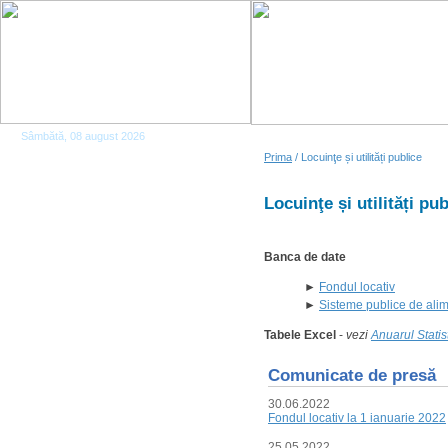
Sâmbătă, 08 august 2026
Prima
/ Locuinţe și utilități publice
Locuinţe și utilități pub
Banca de date
►
Fondul locativ
►
Sisteme publice de alim
Tabele Excel
-
vezi
Anuarul Statis
Comunicate de presă
30.06.2022
Fondul locativ la 1 ianuarie 2022
25.05.2022