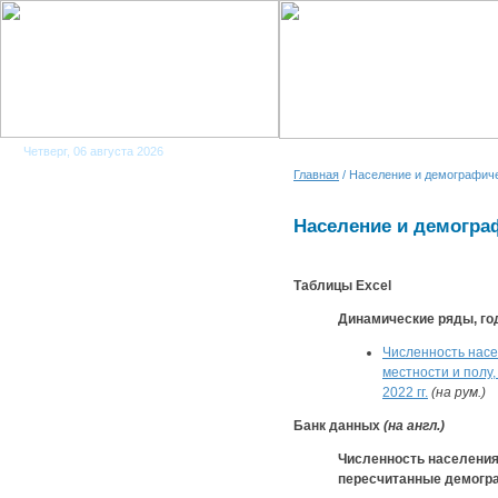
Четверг, 06 августа 2026
Главная
/ Население и демографич
Население и демогра
Tаблицы Еxcel
Динамические ряды, г
Численность насе
местности и полу,
2022 гг.
(на рум.)
Банк данных
(на англ.)
Численность населения
пересчитанные демогр