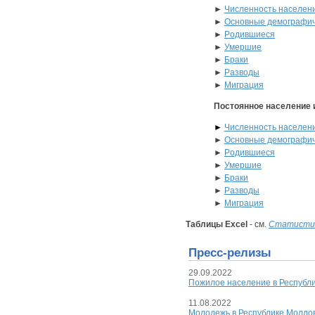
►
Численность населен
►
Основные демографич
►
Pодившиеся
►
Умершие
►
Браки
►
Разводы
►
Миграция
Постоянное население 
►
Численность населен
►
Основные демографич
►
Pодившиеся
►
Умершие
►
Браки
►
Разводы
►
Миграция
Tаблицы Еxcel
- см.
Статистич
Пресс-релизы
29.09.2022
Пожилое население в Республи
11.08.2022
Молодежь в Республике Молдов