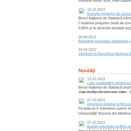
milioane dolari SUA, nivel superi
10.10.2022
Evoluția preţurilor de con
Biroul Naţional de Statistică in
Creșterea preţurilor medii de con
0,86% și la serviciile prestate po
30.09.2022
Balanțele resurselor alimentare și
29.09.2022
Vârstnicii în Republica Moldova 
Noutăţi
13.10.2022
Lista candidaţilor admişi la
Biroul Național de Statistică anun
Data desfăşurării interviului online -
07.10.2022
Directorul general al Biroul
Pe data de 6 octombrie curent, dire
Universității Slavone din Moldova
07.10.2022
Buletin informativ al BNS pe