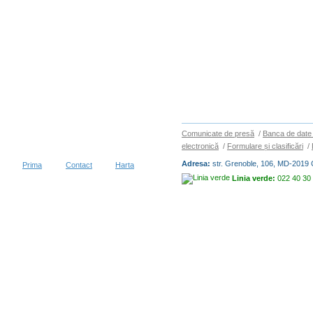
Comunicate de presă
/
Banca de date 
electronică
/
Formulare și clasificări
/
Adresa:
str. Grenoble, 106, MD-2019 
Prima
Contact
Harta
Linia verde:
022 40 30
Copyright © 2026
BIROUL NAȚIO
vizitatori în decurs de 30 zile
Condiții de utilizare
|
Protecția dat