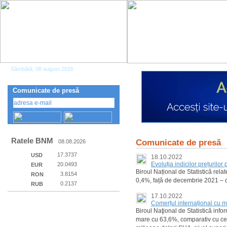
Sâmbătă, 08 august 2026
Comunicate de presă
Ratele BNM
Comunicate de presă
08.08.2026
17.3737
USD
18.10.2022
Evoluția indicilor prețurilo
20.0493
EUR
Biroul Național de Statistică rela
3.8154
RON
0,4%, față de decembrie 2021 – 
0.2137
RUB
17.10.2022
Comerțul internațional cu m
Biroul Naţional de Statistică inf
mare cu 63,6%, comparativ cu cea