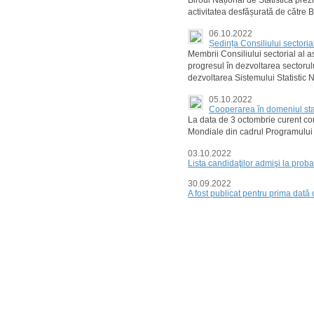
Biroul Național de Statistică prez
activitatea desfășurată de către
06.10.2022
Ședința Consiliului sectorial
Membrii Consiliului sectorial al a
progresul în dezvoltarea sectorului
dezvoltarea Sistemului Statistic 
05.10.2022
Cooperarea în domeniul stati
La data de 3 octombrie curent cond
Mondiale din cadrul Programului să
03.10.2022
Lista candidaţilor admişi la prob
30.09.2022
A fost publicat pentru prima dată 