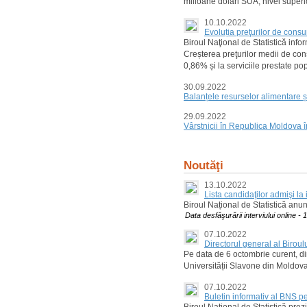
milioane dolari SUA, nivel superi
10.10.2022
Evoluția preţurilor de con
Biroul Naţional de Statistică in
Creșterea preţurilor medii de con
0,86% și la serviciile prestate po
30.09.2022
Balanțele resurselor alimentare și
29.09.2022
Vârstnicii în Republica Moldova 
Noutăţi
13.10.2022
Lista candidaţilor admişi la
Biroul Național de Statistică anun
Data desfăşurării interviului online -
07.10.2022
Directorul general al Biroul
Pe data de 6 octombrie curent, dire
Universității Slavone din Moldova
07.10.2022
Buletin informativ al BNS pe