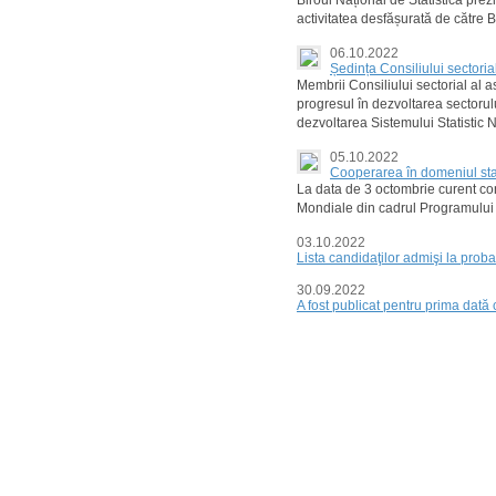
Biroul Național de Statistică prez
activitatea desfășurată de către
06.10.2022
Ședința Consiliului sectorial
Membrii Consiliului sectorial al a
progresul în dezvoltarea sectorului
dezvoltarea Sistemului Statistic 
05.10.2022
Cooperarea în domeniul stati
La data de 3 octombrie curent cond
Mondiale din cadrul Programului să
03.10.2022
Lista candidaţilor admişi la prob
30.09.2022
A fost publicat pentru prima dată 