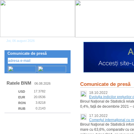
Joi, 06 august 2026
Comunicate de presă
Ratele BNM
Comunicate de presă
06.08.2026
17.3782
USD
18.10.2022
Evoluția indicilor prețurilo
20.0536
EUR
Biroul Național de Statistică rela
3.8218
RON
0,4%, față de decembrie 2021 – 
0.2143
RUB
17.10.2022
Comerțul internațional cu m
Biroul Naţional de Statistică inf
mare cu 63,6%, comparativ cu cea