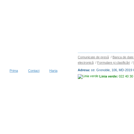
Comunicate de presă
/
Banca de date 
electronică
/
Formulare și clasificări
/
Adresa:
str. Grenoble, 106, MD-2019 
Prima
Contact
Harta
Linia verde:
022 40 30
Copyright © 2026
BIROUL NAȚIO
vizitatori în decurs de 30 zile
Condiții de utilizare
|
Protecția dat