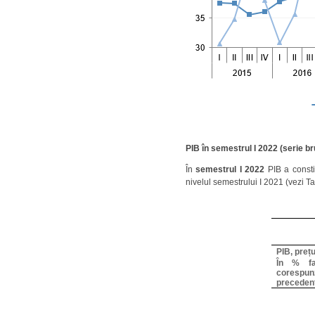
PIB în semestrul I 2022 (serie br
În
semestrul I 2022
PIB
a const
nivelul semestrului I 2021 (vezi Ta
PIB, prețu
În % fa
corespun
preceden