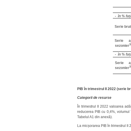
- în % fa
Serie bru
Serie aj
3
sezonier
- în % fa
Serie aj
3
sezonier
PIB în trimestrul II 2022 (serie br
Categorii de resurse
În trimestrul II 2022 valoarea ad
reducerea PIB cu 0,4%, volumul VA
Tabelul A1 din anexă).
La micșorarea PIB în trimestrul II 