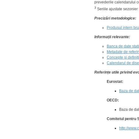
prevederile calendarului 
3
Seriile ajustate sezonier 
Precizări metodologice:
Produsul intern bru
Informații relevante:
Banca de date stati
Metadate de referin
Concepte şi definiţi
Calendarul de disem
Referințe utile privind evo
Eurostat:
Baza de dat
OECD:
Baza de d
Comitetul pentru S
http://www.