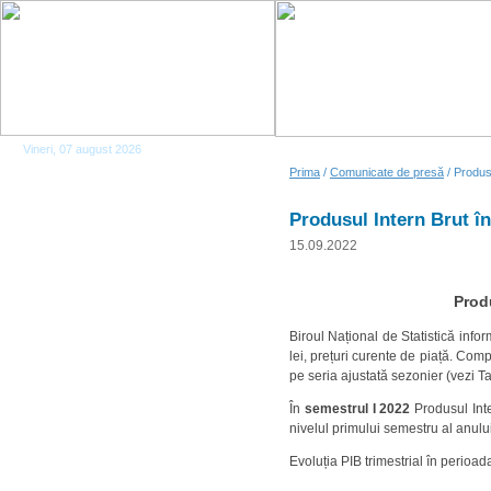
Vineri, 07 august 2026
Prima
/
Comunicate de presă
/ Produsu
Produsul Intern Brut în 
15.09.2022
Produ
Biroul Național de Statistică inf
lei, prețuri curente de piață. Comp
pe seria ajustată sezonier (vezi Ta
În
semestrul I 2022
Produsul Inte
nivelul primului semestru al anului
Evoluția PIB trimestrial în perioad