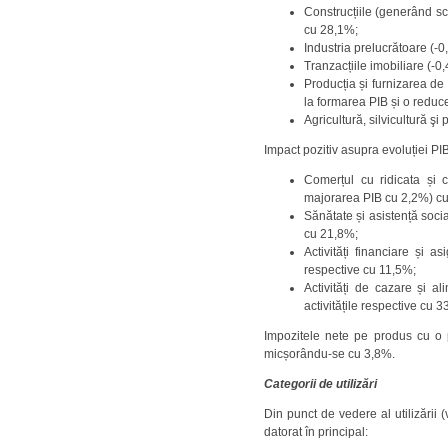
Construcțiile (generând s
cu 28,1%;
Industria prelucrătoare (-
Tranzacțiile imobiliare (-
Producția și furnizarea de
la formarea PIB și o redu
Agricultură, silvicultură 
Impact pozitiv asupra evoluției PI
Comerțul cu ridicata și c
majorarea PIB cu 2,2%) cu 
Sănătate și asistență soci
cu 21,8%;
Activități financiare și 
respective cu 11,5%;
Activități de cazare și 
activitățile respective cu 
Impozitele nete pe produs cu o 
micșorându-se cu 3,8%.
Categorii de utilizări
Din punct de vedere al utilizării 
datorat în principal: