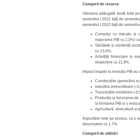
Categorii de resurse
Valoarea adăugată brută total pe
semestrul I 2022 față de semestrul
semestrul I 2022 față de semestrul 
Comerțul cu ridicata și c
majorarea PIB cu 2,0%) cu 
Sănătate și asistență soci
cu 13,6%;
Activități financiare și 
respective cu 11,9%.
Impact negativ la evoluția PIB au 
Construcțiile (generând s
Industria prelucrătoare (-
Tranzacțiile imobiliare (-
Producția și furnizarea de
la formarea PIB și o redu
Agricultură, silvicultură 
Impozitele nete pe produs, cu o p
descreștere cu 1,7%.
Categorii de utilizări