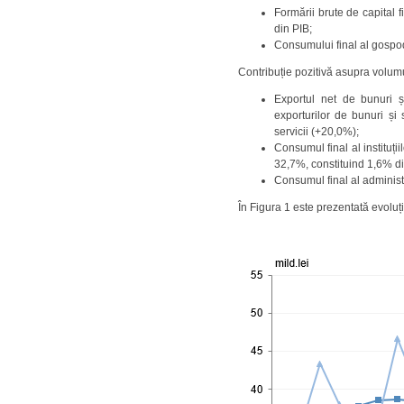
Formării brute de capital
din PIB;
Consumului final al gospod
Contribuție pozitivă asupra volumul
Exportul net de bunuri și
exporturilor de bunuri și
servicii (+20,0%);
Consumul final al instituți
32,7%, constituind 1,6% di
Consumul final al administ
În Figura 1 este prezentată evoluț