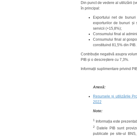
Din punct de vedere al utilizării 
în principal:
Exportului net de bunuri 
exporturilor de bunuri și
servicii (+15,8%);
Consumului final al admini
Consumului final al gospod
constituind 81,5% din PIB.
Contribuție negativă asupra volumu
PIB și o descreștere cu 7,3%.
Informații suplimentare privind PIB
Anexă:
Resursele și utilizările Pr
2022
Note:
1
Informația este prezentat
2
Datele PIB sunt provizori
publicate pe site-ul BNS