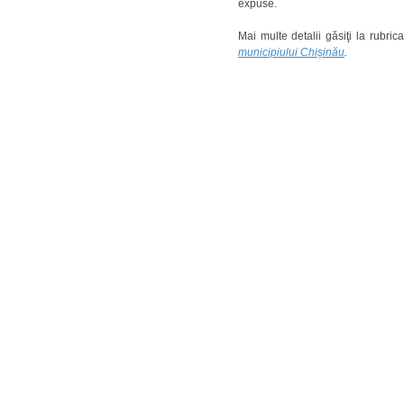
expuse.
Mai multe detalii găsiţi la rubric
municipiului Chişinău
.