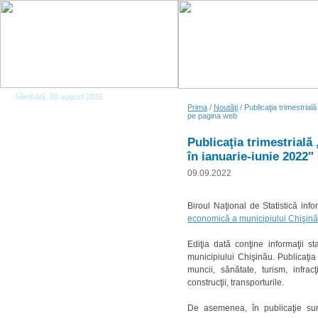
Sâmbătă, 08 august 2026
Prima
/
Noutăţi
/ Publicaţia trimestrial
pe pagina web
Publicaţia trimestrială
în ianuarie-iunie 2022"
09.09.2022
Biroul Naţional de Statistică inf
economică a municipiului Chişină
Ediţia dată conţine informaţii st
municipiului Chişinău. Publicaţia 
muncii, sănătate, turism, infracţi
construcţii, transporturile.
De asemenea, în publicaţie sunt