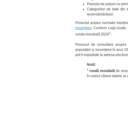
Planului de acțiuni cu priv
Categoriilor de date din s
recensământului.
Proiectul actului normativ menți
locuințelor
. Conform Legii vizate
1
runda mondială 2020
.
Procesul de consultare asupra p
populației și locuințelor în anul 
pot fi expediate la adresa electroni
Notă:
1
rundă mondială
de recen
în cadrul căreia statele ar