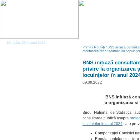
Sâmbătă, 08 august 2026
Prima
/
Noutăţi
/ BNS inițiază consultar
efectuarea recensământului populației 
BNS inițiază consultare
privire la organizarea 
locuințelor în anul 202
09.09.2022
BNS inițiază con
la organizarea și
Biroul Național de Statistică, aut
consultarea publică asupra
proiec
locuințelor în anul 2024
care prev
Componenţei Comisiei nați
Regulamentelor cu privire l