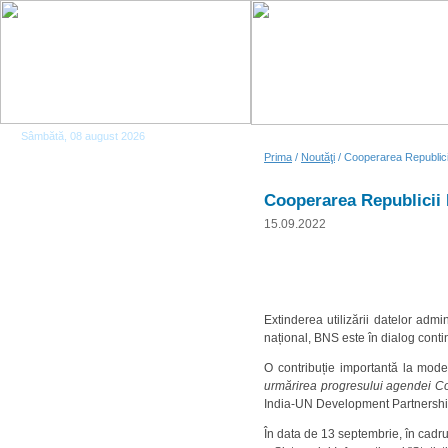
Sâmbătă, 08 august 2026
Prima
/
Noutăţi
/ Cooperarea Republicii
Cooperarea Republicii M
15.09.2022
Extinderea utilizării datelor admin
național, BNS este în dialog contin
O contribuție importantă la modern
urmărirea progresului agendei Con
India-UN Development Partnershi
În data de 13 septembrie, în cad