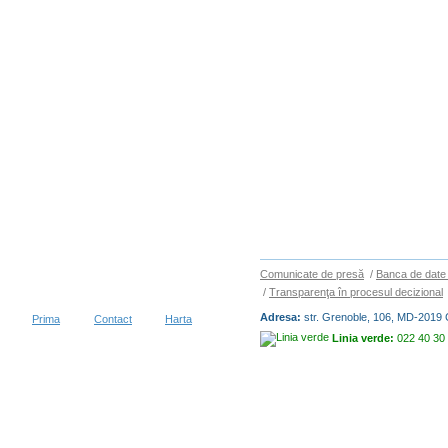
Comunicate de presă
/
Banca de date 
/
Transparenţa în procesul decizional
Adresa:
str. Grenoble, 106, MD-2019 
Prima
Contact
Harta
Linia verde:
022 40 30
Copyright © 2026
BIROUL NAȚIO
vizitatori în decurs de 30 zile
Condiții de utilizare
|
Protecția dat