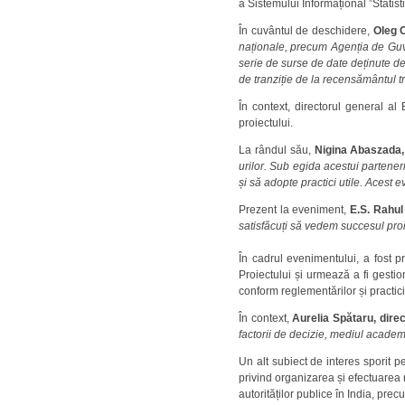
a Sistemului Informațional ”Statist
În cuvântul de deschidere,
Oleg C
naționale, precum Agenția de Guver
serie de surse de date deținute de a
de tranziție de la recensământul tr
În context, directorul general al
proiectului.
La rândul său,
Nigina Abaszada
urilor. Sub egida acestui partene
și să adopte practici utile. Aces
Prezent la eveniment,
E.S. Rahul
satisfăcuți să vedem succesul proi
În cadrul evenimentului, a fost pr
Proiectului și urmează a fi gesti
conform reglementărilor și practicil
În context,
Aurelia Spătaru, dire
factorii de decizie, mediul academic
Un alt subiect de interes sporit p
privind organizarea și efectuarea r
autorităților publice în India, prec