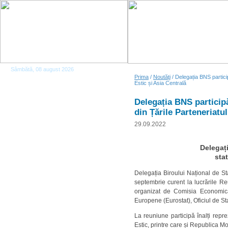
Sâmbătă, 08 august 2026
Prima
/
Noutăţi
/ Delegația BNS participă
Estic și Asia Centrală
Delegația BNS participă 
din Țările Parteneriatul
29.09.2022
Delegați
stat
Delegația Biroului Național de S
septembrie curent la lucrările Re
organizat de Comisia Economică 
Europene (Eurostat), Oficiul de St
La reuniune participă înalți repre
Estic, printre care și Republica Mo