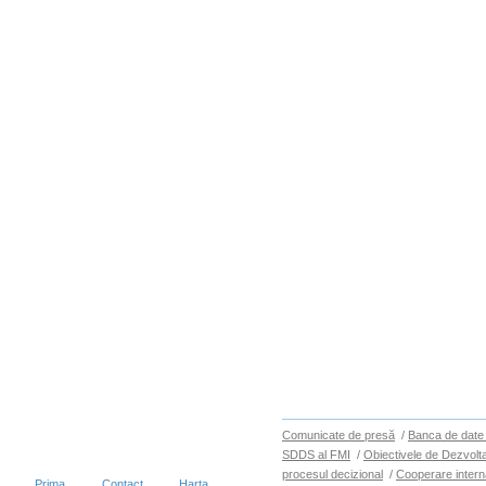
Comunicate de presă
/
Banca de date 
SDDS al FMI
/
Obiectivele de Dezvolt
procesul decizional
/
Cooperare intern
Prima
Contact
Harta