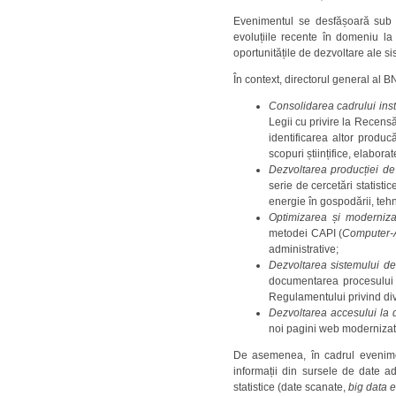
Evenimentul se desfășoară sub g
evoluțiile recente în domeniu la
oportunitățile de dezvoltare ale si
În context, directorul general al B
Consolidarea cadrului instit
Legii cu privire la Recens
identificarea altor produc
scopuri științifice, elabo
Dezvoltarea producției de 
serie de cercetări statist
energie în gospodării, tehno
Optimizarea și modernizar
metodei CAPI (
Computer-A
administrative;
Dezvoltarea sistemului de
documentarea procesului î
Regulamentului privind divu
Dezvoltarea accesului la d
noi pagini web modernizat
De asemenea, în cadrul eveniment
informații din sursele de date ad
statistice (date scanate,
big data e