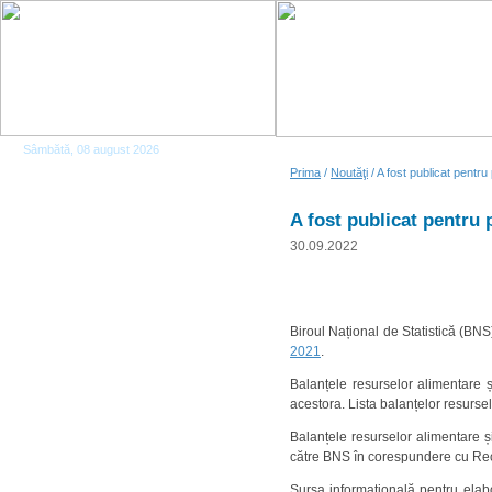
Sâmbătă, 08 august 2026
Prima
/
Noutăţi
/ A fost publicat pentru
A fost publicat pentru 
30.09.2022
Biroul Național de Statistică (BN
2021
.
Balanțele resurselor alimentare și
acestora. Lista balanțelor resursel
Balanțele resurselor alimentare și
către BNS în corespundere cu Rec
Sursa informațională pentru elabor