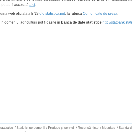
or poate fi accesată
aici
.
agina web oficială a BNS
old.statistica.md
, la rubrica
Comunicate de presă
.
din domeniul agriculturii pot fi găsite în
Banca de date statistice
http://statbank.stat
statistice
/
Statistici pe domenii
/
Produse şi servicii
/
Recensăminte
/
Metadate
/
Standard