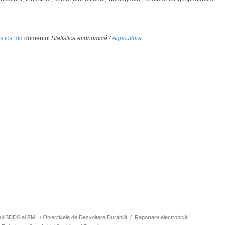
istica.md
domeniul
Statistica economică /
Agricultura
.
ul SDDS al FMI
/
Obiectivele de Dezvoltare Durabilă
/
Raportare electronică
Sus