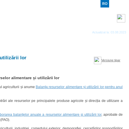
RO
RU
EN
Benzi RSS
Actualizat la: 03.08.2023
ilizării lor
Versiune tipar
or alimentare și utilizării lor
ul agriculturii și anume
Balanţa resurselor alimentare și utilizării lor pentru anul
ntrări ale resurselor pe principalele produse agricole și direcția de utilizare a
borarea balanţelor anuale a resurselor alimentare şi utilizării lor
, aprobate de
 (FAO).
ulturii, industriei, comerțului exterior, demografiei, cercetărilor gospodăriilor