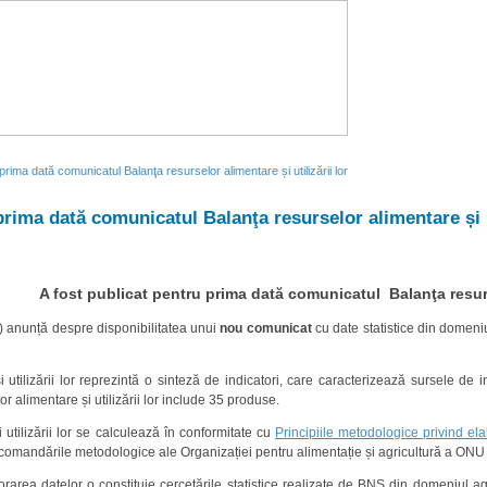
 prima dată comunicatul Balanţa resurselor alimentare și utilizării lor
prima dată comunicatul Balanţa resurselor alimentare și ut
A fost publicat pentru prima dată comunicatul Balanţa resursel
S) anunță despre disponibilitatea unui
nou comunicat
cu date statistice din domeni
 utilizării lor reprezintă o sinteză de indicatori, care caracterizează sursele de i
or alimentare și utilizării lor include 35 produse.
 utilizării lor se calculează în conformitate cu
Principiile metodologice privind ela
omandările metodologice ale Organizației pentru alimentație și agricultură a ONU
area datelor o constituie cercetările statistice realizate de BNS din domeniul agric