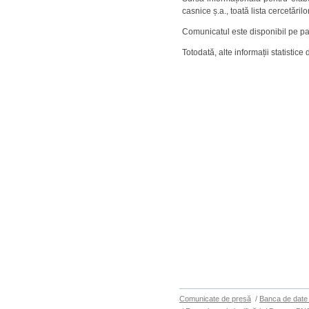
casnice ș.a., toată lista cercetăril
Comunicatul este disponibil pe p
Totodată, alte informații statistice 
Comunicate de presă
/
Banca de date 