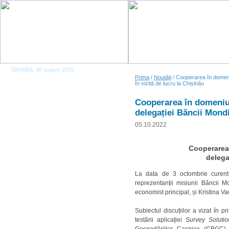
Sâmbătă, 08 august 2026
Prima
/
Noutăţi
/ Cooperarea în domeniul
în vizită de lucru la Chișinău
Cooperarea în domeniul 
delegației Băncii Mondia
05.10.2022
Cooperarea 
delegaț
La data de 3 octombrie curent c
reprezentanții misiunii Băncii 
economist principal, și Kristina Va
Subiectul discuțiilor a vizat în 
testării aplicației
Survey Solutio