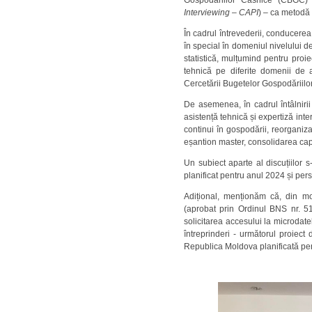
Gospodăriilor Casnice (CBGC) pr
Interviewing – CAPI
) – ca metodă 
În cadrul întrevederii, conducerea
în special în domeniul nivelului de
statistică, mulțumind pentru pro
tehnică pe diferite domenii de ac
Cercetării Bugetelor Gospodăriilor
De asemenea, în cadrul întâlniri
asistență tehnică și expertiză inte
continui în gospodării, reorganiz
eșantion master, consolidarea capa
Un subiect aparte al discuțiilor 
planificat pentru anul 2024 și pers
Adițional, menționăm că, din m
(aprobat prin Ordinul BNS nr. 51 
solicitarea accesului la microdat
întreprinderi - următorul proiect
Republica Moldova planificată pent