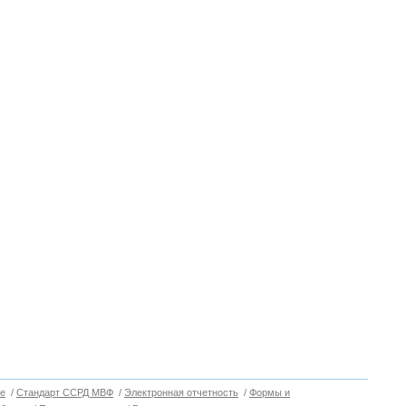
е
/
Стандарт ССРД МВФ
/
Электронная отчетность
/
Формы и
Вверх