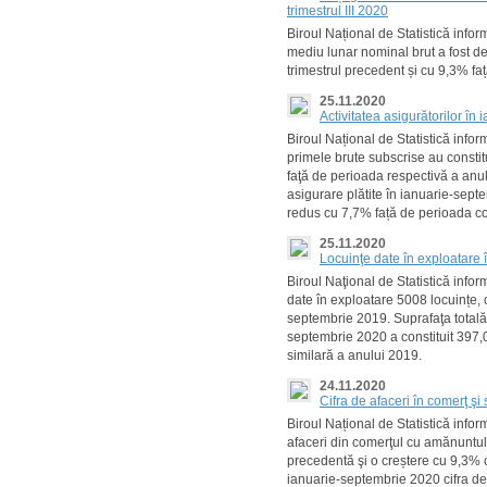
trimestrul III 2020
Biroul Național de Statistică inform
mediu lunar nominal brut a fost de 
trimestrul precedent și cu 9,3% față
25.11.2020
Activitatea asigurătorilor î
Biroul Național de Statistică inf
primele brute subscrise au constitu
faţă de perioada respectivă a anu
asigurare plătite în ianuarie-sept
redus cu 7,7% față de perioada c
25.11.2020
Locuinţe date în exploatare
Biroul Naţional de Statistică info
date în exploatare 5008 locuințe, 
septembrie 2019. Suprafaţa totală 
septembrie 2020 a constituit 397,
similară a anului 2019.
24.11.2020
Cifra de afaceri în comerţ şi
Biroul Național de Statistică info
afaceri din comerţul cu amănuntul 
precedentă şi o creștere cu 9,3% 
ianuarie-septembrie 2020 cifra de