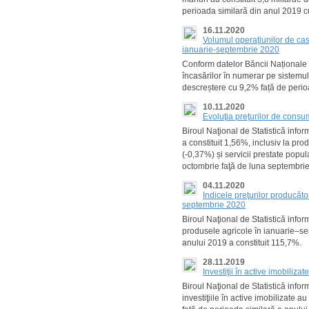
perioada similară din anul 2019 
16.11.2020
Volumul operaţiunilor de ca
ianuarie-septembrie 2020
Conform datelor Băncii Naționale
încasărilor în numerar pe sistemul 
descreștere cu 9,2% față de perio
10.11.2020
Evoluţia preţurilor de cons
Biroul Naţional de Statistică info
a constituit 1,56%, inclusiv la pr
(-0,37%) și servicii prestate popu
octombrie faţă de luna septembri
04.11.2020
Indicele preţurilor producăto
septembrie 2020
Biroul Naţional de Statistică infor
produsele agricole în ianuarie–se
anului 2019 a constituit 115,7%.
28.11.2019
Investiţii în active imobiliz
Biroul Naţional de Statistică inf
investiţiile în active imobilizate 