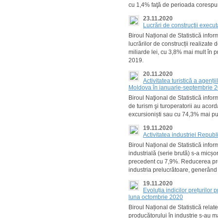
cu 1,4% faţă de perioada corespu
23.11.2020
Lucrări de construcţii execu
Biroul Național de Statistică inf
lucrărilor de construcții realizate d
miliarde lei, cu 3,8% mai mult în 
2019.
20.11.2020
Activitatea turistică a agenți
Moldova în ianuarie-septembrie 
Biroul Naţional de Statistică info
de turism şi turoperatorii au acordat
excursioniști sau cu 74,3% mai pu
19.11.2020
Activitatea industriei Repub
Biroul Național de Statistică info
industrială (serie brută) s-a micș
precedent cu 7,9%. Reducerea prod
industria prelucrătoare, generând 
19.11.2020
Evoluția indicilor prețurilor
luna octombrie 2020
Biroul Național de Statistică relat
producătorului în industrie s-au m