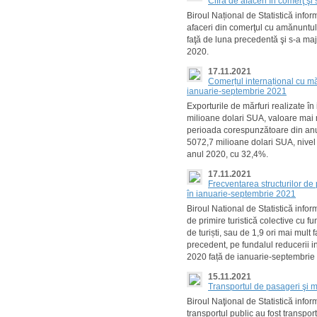
Cifra de afaceri în comerţ şi
Biroul Național de Statistică info
afaceri din comerţul cu amănuntul
faţă de luna precedentă şi s-a ma
2020.
17.11.2021
Comerțul internațional cu mă
ianuarie-septembrie 2021
Exporturile de mărfuri realizate 
milioane dolari SUA, valoare mai 
perioada corespunzătoare din anul
5072,7 milioane dolari SUA, nivel 
anul 2020, cu 32,4%.
17.11.2021
Frecventarea structurilor de 
în ianuarie-septembrie 2021
Biroul National de Statistică info
de primire turistică colective cu f
de turiști, sau de 1,9 ori mai mul
precedent, pe fundalul reducerii i
2020 față de ianuarie-septembrie 2
15.11.2021
Transportul de pasageri şi m
Biroul Naţional de Statistică inf
transportul public au fost transpo