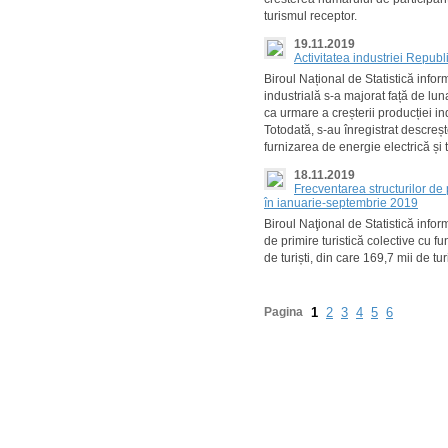
turismul receptor.
19.11.2019
Activitatea industriei Repub
Biroul Național de Statistică info
industrială s-a majorat față de l
ca urmare a creșterii producției in
Totodată, s-au înregistrat descrește
furnizarea de energie electrică și 
18.11.2019
Frecventarea structurilor de 
în ianuarie-septembrie 2019
Biroul Naţional de Statistică info
de primire turistică colective cu f
de turiști, din care 169,7 mii de tur
Pagina
1
2
3
4
5
6