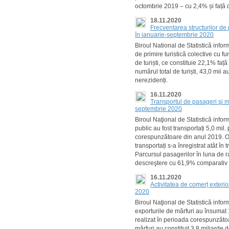
octombrie 2019 – cu 2,4% și față
18.11.2020
Frecventarea structurilor de 
în ianuarie-septembrie 2020
Biroul National de Statistică info
de primire turistică colective cu f
de turiști, ce constituie 22,1% faț
numărul total de turiști, 43,0 mii au c
nerezidenți.
16.11.2020
Transportul de pasageri şi m
septembrie 2020
Biroul Naţional de Statistică info
public au fost transportați 5,0 mil
corespunzătoare din anul 2019. O
transportați s-a înregistrat atât în t
Parcursul pasagerilor în luna de ra
descreştere cu 61,9% comparativ 
16.11.2020
Activitatea de comerț exteri
2020
Biroul Naţional de Statistică inf
exporturile de mărfuri au însumat 
realizat în perioada corespunzăto
mărfuri au constituit 3,8 miliarde d