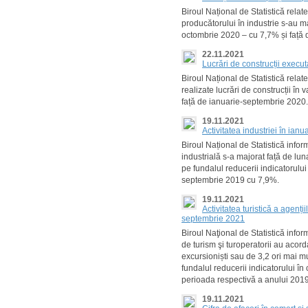
Biroul Național de Statistică relat
producătorului în industrie s-au m
octombrie 2020 – cu 7,7% și față
22.11.2021
Lucrări de construcții execu
Biroul Național de Statistică rela
realizate lucrări de construcții în
față de ianuarie-septembrie 2020.
19.11.2021
Activitatea industriei în ia
Biroul Național de Statistică info
industrială s-a majorat față de l
pe fundalul reducerii indicatorulu
septembrie 2019 cu 7,9%.
19.11.2021
Activitatea turistică a agenții
septembrie 2021
Biroul Naţional de Statistică info
de turism şi turoperatorii au acordat
excursioniști sau de 3,2 ori mai m
fundalul reducerii indicatorului î
perioada respectivă a anului 2019 
19.11.2021