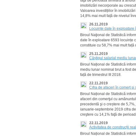
faţă de perioada similară a anului 
imobilizări necorporale au crescu
Valoarea investițiilor în imobilizăr
14,8% mai mult față de nivelul înr
26.11.2019
Locuinţe date în exploatare
Biroul Naţional de Statistică info
date în exploatare 6593 locuințe c
constituie cu 58,7% mai mult față
25.11.2019
Câștigul salarial mediu lunar 
Biroul Național de Statistică inform
mediu lunar nominal brut a fost de
față de trimestrul III 2018.
22.11.2019
Cifra de afaceri în comerţ şi
Biroul Național de Statistică info
afaceri din comerţul cu amănuntul
precedentă şi o creștere de 5,7%,
ianuarie-septembrie 2019 cifra de 
creştere cu 14,1% faţă de perioa
22.11.2019
Activitatea de construcții re
Biroul Național de Statistică inf