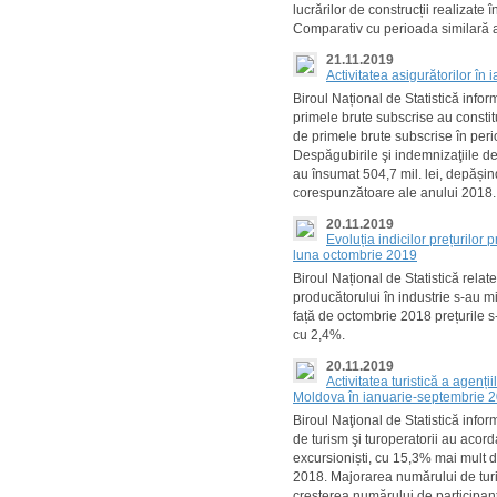
lucrărilor de construcții realizate î
Comparativ cu perioada similară a
21.11.2019
Activitatea asigurătorilor î
Biroul Național de Statistică inf
primele brute subscrise au constitui
de primele brute subscrise în per
Despăgubirile şi indemnizaţiile d
au însumat 504,7 mil. lei, depășin
corespunzătoare ale anului 2018.
20.11.2019
Evoluția indicilor prețurilor
luna octombrie 2019
Biroul Național de Statistică relat
producătorului în industrie s-au m
față de octombrie 2018 prețurile 
cu 2,4%.
20.11.2019
Activitatea turistică a agenți
Moldova în ianuarie-septembrie 
Biroul Naţional de Statistică info
de turism şi turoperatorii au acordat
excursioniști, cu 15,3% mai mult 
2018. Majorarea numărului de turişt
cresterea numărului de participanți 