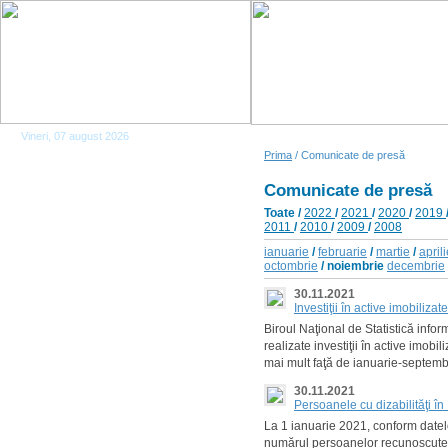
Vineri, 07 august 2026
Prima
/ Comunicate de presă
Comunicate de presă
Toate
/
2022
/
2021
/
2020
/
2019
2011
/
2010
/
2009
/
2008
ianuarie
/
februarie
/
martie
/
april
octombrie
/ noiembrie
decembrie
30.11.2021
Investiţii în active imobiliz
Biroul Naţional de Statistică info
realizate investiţii în active imob
mai mult faţă de ianuarie-septemb
30.11.2021
Persoanele cu dizabilităţi î
La 1 ianuarie 2021, conform datel
numărul persoanelor recunoscute c