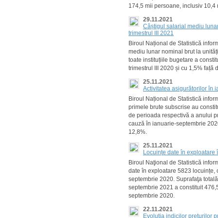
174,5 mii persoane, inclusiv 10,4 
29.11.2021
Câștigul salarial mediu lunar
trimestrul III 2021
Biroul Național de Statistică inform
mediu lunar nominal brut la unitățil
toate instituțiile bugetare a consti
trimestrul III 2020 și cu 1,5% față d
25.11.2021
Activitatea asigurătorilor î
Biroul Național de Statistică inf
primele brute subscrise au constitu
de perioada respectivă a anului pr
cauză în ianuarie-septembrie 202
12,8%.
25.11.2021
Locuinţe date în exploatare
Biroul Naţional de Statistică info
date în exploatare 5823 locuințe, 
septembrie 2020. Suprafaţa totală 
septembrie 2021 a constituit 476,
septembrie 2020.
22.11.2021
Evoluția indicilor prețurilor