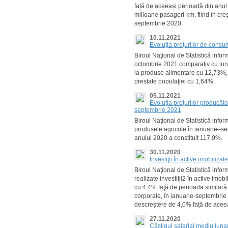
față de aceeași perioadă din anul 
milioane pasageri-km, fiind în cr
septembrie 2020.
10.11.2021
Evoluția preţurilor de cons
Biroul Naţional de Statistică info
octombrie 2021 comparativ cu lun
la produse alimentare cu 12,73%, 
prestate populaţiei cu 1,64%.
05.11.2021
Evoluția preţurilor producăto
septembrie 2021
Biroul Naţional de Statistică infor
produsele agricole în ianuarie–se
anului 2020 a constituit 117,9%.
30.11.2020
Investiţii în active imobiliz
Biroul Naţional de Statistică info
realizate investiţii2 în active imob
cu 4,4% faţă de perioada similară a
corporale, în ianuarie-septembrie
descreștere de 4,0% față de aceea
27.11.2020
Câștigul salarial mediu lunar