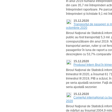
În anul 2019 numărul întreprinderil
din care 35,7 mii întreprinderi act
întreprinderi raportoare. Pe parcu
întreprinderi și lichidate 9,1 mii în
15.12.2020
Transportul de pasageri şi m
octombrie 2020
Biroul Naţional de Statistică info
public au fost transportați 5,3 mil
corespunzătoare din anul 2019. Nu
transportul aerian, rutier și cel fer
pasagerilor în luna de raport a con
descreştere cu 53,7% comparativ 
15.12.2020
Produsul Intern Brut în trime
Biroul Național de Statistică info
trimestrul III 2020, a însumat 61 7
trimestrul III 2019, PIB a scăzut, 
pe seria ajustată sezonier. Față d
seria ajustată sezonier.
15.12.2020
Comerțul internațional cu bu
2020
Biroul Naţional de Statistică info
de mărfuri au însumat 2004,9 milio