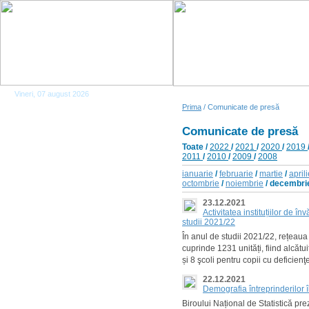
Vineri, 07 august 2026
Prima
/ Comunicate de presă
Comunicate de presă
Toate
/
2022
/
2021
/
2020
/
2019
2011
/
2010
/
2009
/
2008
ianuarie
/
februarie
/
martie
/
april
octombrie
/
noiembrie
/ decembri
23.12.2021
Activitatea instituțiilor de 
studii 2021/22
În anul de studii 2021/22, rețeau
cuprinde 1231 unități, fiind alcătu
și 8 şcoli pentru copii cu deficienţ
22.12.2021
Demografia întreprinderilor
Biroului Național de Statistică pr