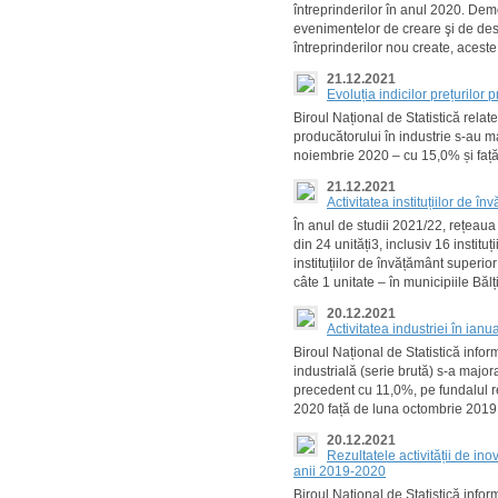
întreprinderilor în anul 2020. Dem
evenimentelor de creare şi de desfi
întreprinderilor nou create, acest
21.12.2021
Evoluția indicilor prețurilor
Biroul Național de Statistică rela
producătorului în industrie s-au m
noiembrie 2020 – cu 15,0% și faț
21.12.2021
Activitatea instituțiilor de î
În anul de studii 2021/22, rețeaua 
din 24 unități3, inclusiv 16 instituți
instituțiilor de învățământ superior
câte 1 unitate – în municipiile Bălț
20.12.2021
Activitatea industriei în ian
Biroul Național de Statistică inf
industrială (serie brută) s-a majo
precedent cu 11,0%, pe fundalul re
2020 față de luna octombrie 2019
20.12.2021
Rezultatele activității de in
anii 2019-2020
Biroul Național de Statistică inf