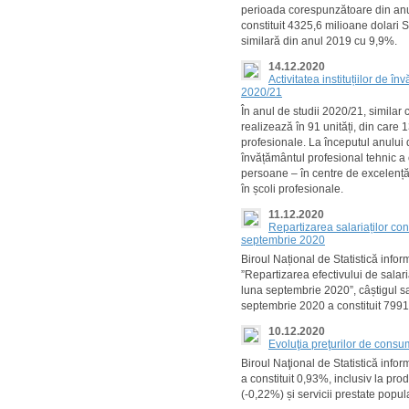
perioada corespunzătoare din anu
constituit 4325,6 milioane dolari S
similară din anul 2019 cu 9,9%.
14.12.2020
Activitatea instituțiilor de î
2020/21
În anul de studii 2020/21, similar
realizează în 91 unități, din care 
profesionale. La începutul anului 
învățământul profesional tehnic a c
persoane ‒ în centre de excelență
în școli profesionale.
11.12.2020
Repartizarea salariaților con
septembrie 2020
Biroul Național de Statistică infor
”Repartizarea efectivului de salari
luna septembrie 2020”, câștigul sal
septembrie 2020 a constituit 7991,
10.12.2020
Evoluţia preţurilor de cons
Biroul Naţional de Statistică info
a constituit 0,93%, inclusiv la pr
(-0,22%) și servicii prestate popul