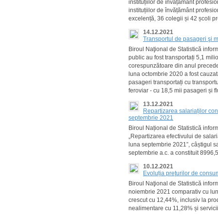
instituțiilor de învățământ profesi
instituțiilor de învățământ profesi
excelență, 36 colegii și 42 școli p
14.12.2021
Transportul de pasageri şi m
Biroul Naţional de Statistică info
public au fost transportați 5,1 mi
corespunzătoare din anul precede
luna octombrie 2020 a fost cauza
pasageri transportați cu transportu
feroviar - cu 18,5 mii pasageri și f
13.12.2021
Repartizarea salariaților con
septembrie 2021
Biroul Național de Statistică infor
„Repartizarea efectivului de salari
luna septembrie 2021”, câștigul sal
septembrie a.c. a constituit 8996,5 
10.12.2021
Evoluția preţurilor de cons
Biroul Naţional de Statistică info
noiembrie 2021 comparativ cu luna
crescut cu 12,44%, inclusiv la pr
nealimentare cu 11,28% și servici