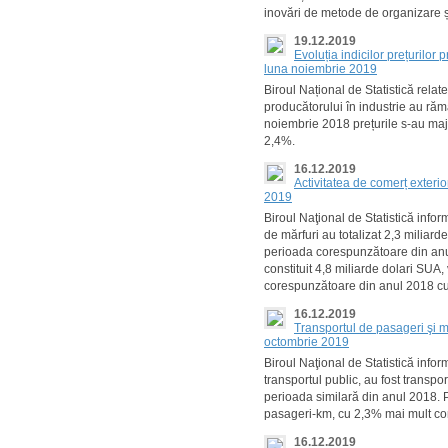
inovări de metode de organizare ș
19.12.2019
Evoluția indicilor prețurilor
luna noiembrie 2019
Biroul Național de Statistică rela
producătorului în industrie au răma
noiembrie 2018 prețurile s-au maj
2,4%.
16.12.2019
Activitatea de comerț exteri
2019
Biroul Naţional de Statistică info
de mărfuri au totalizat 2,3 miliard
perioada corespunzătoare din anul
constituit 4,8 miliarde dolari SUA,
corespunzătoare din anul 2018 c
16.12.2019
Transportul de pasageri şi m
octombrie 2019
Biroul Naţional de Statistică info
transportul public, au fost transpo
perioada similară din anul 2018. P
pasageri-km, cu 2,3% mai mult co
16.12.2019