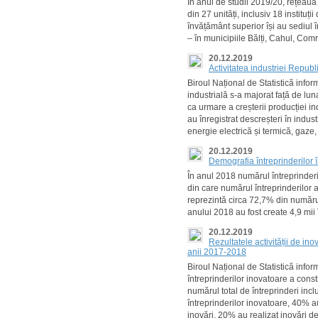
În anul de studii 2019/20, rețeaua 
din 27 unități, inclusiv 18 instituții
învățământ superior își au sediul î
– în municipiile Bălți, Cahul, Comr
20.12.2019
Activitatea industriei Repub
Biroul Național de Statistică info
industrială s-a majorat față de l
ca urmare a creșterii producției in
au înregistrat descreșteri în indust
energie electrică și termică, gaze,
20.12.2019
Demografia întreprinderilor
În anul 2018 numărul întreprinderil
din care numărul întreprinderilor ac
reprezintă circa 72,7% din numărul
anului 2018 au fost create 4,9 mii î
20.12.2019
Rezultatele activității de in
anii 2017-2018
Biroul Național de Statistică inf
întreprinderilor inovatoare a const
numărul total de întreprinderi incl
întreprinderilor inovatoare, 40% a
inovări, 20% au realizat inovări d