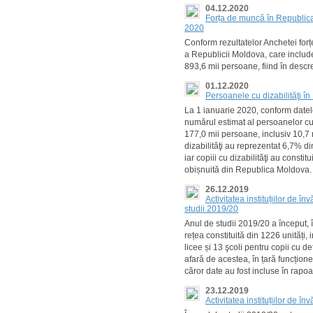
04.12.2020
Forța de muncă în Republica 
2020
Conform rezultatelor Anchetei forț
a Republicii Moldova, care include
893,6 mii persoane, fiind în descre
01.12.2020
Persoanele cu dizabilităţi î
La 1 ianuarie 2020, conform datel
numărul estimat al persoanelor cu 
177,0 mii persoane, inclusiv 10,7 
dizabilităţi au reprezentat 6,7% din
iar copiii cu dizabilităţi au consti
obișnuită din Republica Moldova.
26.12.2019
Activitatea instituțiilor de 
studii 2019/20
Anul de studii 2019/20 a început, 
rețea constituită din 1226 unități,
licee și 13 şcoli pentru copii cu de
afară de acestea, în țară funcționea
căror date au fost incluse în rapoar
23.12.2019
Activitatea instituțiilor de î