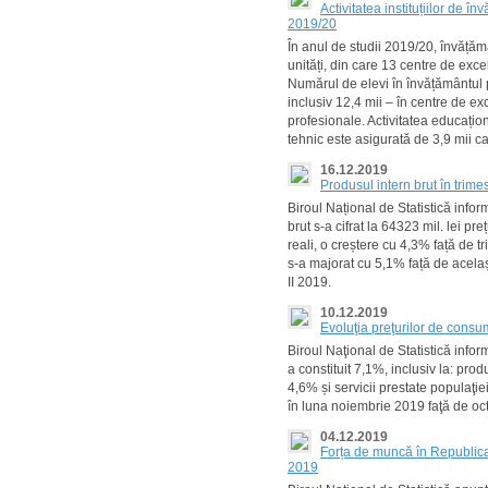
Activitatea instituțiilor de î
2019/20
În anul de studii 2019/20, învățăm
unități, din care 13 centre de exce
Numărul de elevi în învățământul p
inclusiv 12,4 mii ‒ în centre de exc
profesionale. Activitatea educațion
tehnic este asigurată de 3,9 mii c
16.12.2019
Produsul intern brut în trime
Biroul Național de Statistică infor
brut s-a cifrat la 64323 mil. lei pre
reali, o creștere cu 4,3% față de tr
s-a majorat cu 5,1% față de acelaș
II 2019.
10.12.2019
Evoluţia preţurilor de cons
Biroul Naţional de Statistică info
a constituit 7,1%, inclusiv la: pr
4,6% și servicii prestate populaţi
în luna noiembrie 2019 faţă de oc
04.12.2019
Forța de muncă în Republica 
2019