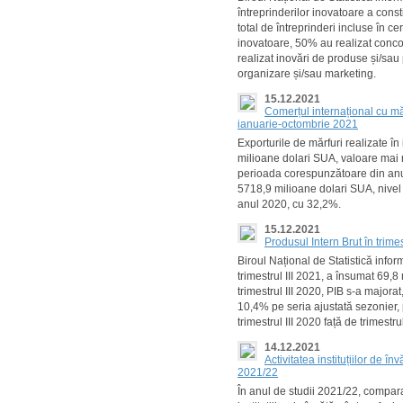
întreprinderilor inovatoare a const
total de întreprinderi incluse în ce
inovatoare, 50% au realizat conco
realizat inovări de produse și/sau
organizare și/sau marketing.
15.12.2021
Comerțul internațional cu mă
ianuarie-octombrie 2021
Exporturile de mărfuri realizate 
milioane dolari SUA, valoare mai 
perioada corespunzătoare din anul
5718,9 milioane dolari SUA, nivel 
anul 2020, cu 32,2%.
15.12.2021
Produsul Intern Brut în trime
Biroul Național de Statistică info
trimestrul III 2021, a însumat 69,8
trimestrul III 2020, PIB s-a majorat
10,4% pe seria ajustată sezonier, 
trimestrul III 2020 față de trimestru
14.12.2021
Activitatea instituțiilor de î
2021/22
În anul de studii 2021/22, compar