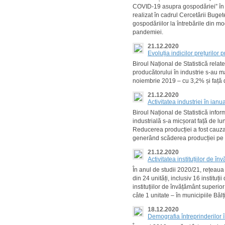
COVID-19 asupra gospodăriei” în tr
realizat în cadrul Cercetării Bug
gospodăriilor la întrebările din mo
pandemiei.
21.12.2020
Evoluția indicilor prețurilor
Biroul Național de Statistică rela
producătorului în industrie s-au m
noiembrie 2019 – cu 3,2% și față
21.12.2020
Activitatea industriei în ian
Biroul Național de Statistică info
industrială s-a micșorat față de 
Reducerea producției a fost cauzat
generând scăderea producției pe t
21.12.2020
Activitatea instituțiilor de î
În anul de studii 2020/21, rețeaua 
din 24 unități, inclusiv 16 instituții 
instituțiilor de învățământ superior
câte 1 unitate – în municipiile Bălț
18.12.2020
Demografia întreprinderilor