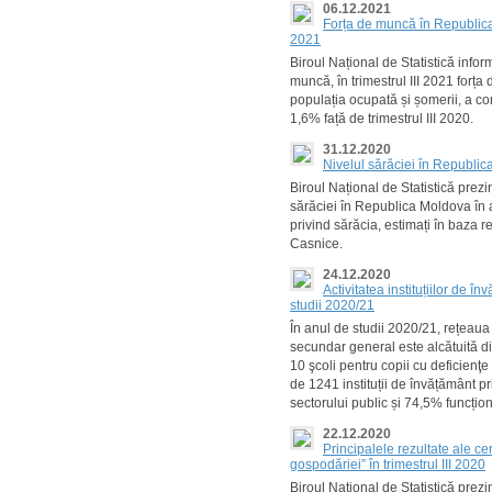
06.12.2021
Forța de muncă în Republica 
2021
Biroul Național de Statistică infor
muncă, în trimestrul III 2021 forț
populația ocupată și șomerii, a con
1,6% față de trimestrul III 2020.
31.12.2020
Nivelul sărăciei în Republi
Biroul Național de Statistică prezint
sărăciei în Republica Moldova în 
privind sărăcia, estimați în baza r
Casnice.
24.12.2020
Activitatea instituțiilor de 
studii 2020/21
În anul de studii 2020/21, rețeaua 
secundar general este alcătuită di
10 şcoli pentru copii cu deficienţe 
de 1241 instituții de învățământ p
sectorului public și 74,5% funcțio
22.12.2020
Principalele rezultate ale c
gospodăriei” în trimestrul III 2020
Biroul Național de Statistică prez