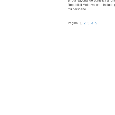
Biroul Naţional de Statistică anunţ
Republicii Moldova, care include p
mii persoane.
Pagina
1
2
3
4
5