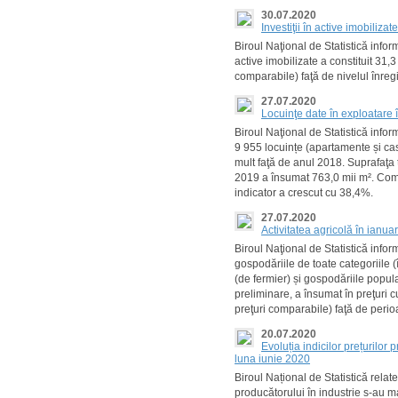
30.07.2020
Investiţii în active imobiliza
Biroul Naţional de Statistică infor
active imobilizate a constituit 31,3
comparabile) faţă de nivelul înregi
27.07.2020
Locuinţe date în exploatare 
Biroul Naţional de Statistică info
9 955 locuințe (apartamente și cas
mult faţă de anul 2018. Suprafaţa t
2019 a însumat 763,0 mii m². Compa
indicator a crescut cu 38,4%.
27.07.2020
Activitatea agricolă în ianua
Biroul Naţional de Statistică info
gospodăriile de toate categoriile (
(de fermier) și gospodăriile popula
preliminare, a însumat în preţuri c
preţuri comparabile) faţă de peri
20.07.2020
Evoluția indicilor prețurilor
luna iunie 2020
Biroul Național de Statistică relat
producătorului în industrie s-au m