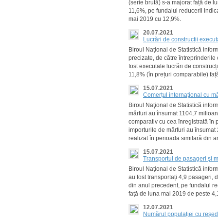
(serie brută) s-a majorat față de
11,6%, pe fundalul reducerii indic
mai 2019 cu 12,9%.
20.07.2021
Lucrări de construcții execu
Biroul Național de Statistică info
precizate, de către întreprinderile 
fost executate lucrări de construcți
11,8% (în prețuri comparabile) față
15.07.2021
Comerțul internațional cu mă
Biroul Naţional de Statistică info
mărfuri au însumat 1104,7 milioa
comparativ cu cea înregistrată în
importurile de mărfuri au însumat 
realizat în perioada similară din 
15.07.2021
Transportul de pasageri şi m
Biroul Naţional de Statistică info
au fost transportați 4,9 pasageri,
din anul precedent, pe fundalul re
față de luna mai 2019 de peste 4,1
12.07.2021
Numărul populației cu reședi