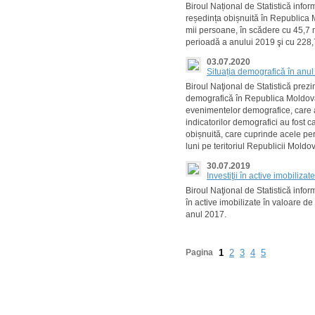
Biroul Național de Statistică info
reședința obișnuită în Republica 
mii persoane, în scădere cu 45,7 
perioadă a anului 2019 şi cu 228,7
03.07.2020
Situația demografică în anu
Biroul Naţional de Statistică prezin
demografică în Republica Moldova
evenimentelor demografice, care au
indicatorilor demografici au fost c
obișnuită, care cuprinde acele pe
luni pe teritoriul Republicii Mold
30.07.2019
Investiţii în active imobiliza
Biroul Naţional de Statistică infor
în active imobilizate în valoare de
anul 2017.
Pagina
1
2
3
4
5