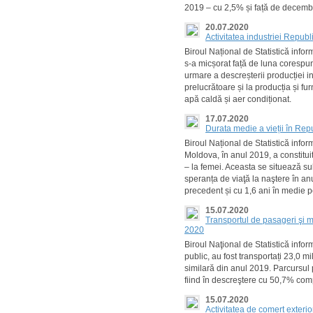
2019 – cu 2,5% și față de decemb
20.07.2020
Activitatea industriei Repub
Biroul Național de Statistică info
s-a micșorat față de luna corespu
urmare a descreșterii producției ind
prelucrătoare și la producția și fu
apă caldă și aer condiționat.
17.07.2020
Durata medie a vieții în Re
Biroul Național de Statistică info
Moldova, în anul 2019, a constituit 
– la femei. Aceasta se situează s
speranța de viaţă la naştere în an
precedent și cu 1,6 ani în medie p
15.07.2020
Transportul de pasageri şi m
2020
Biroul Naţional de Statistică info
public, au fost transportați 23,0 m
similară din anul 2019. Parcursul 
fiind în descreştere cu 50,7% com
15.07.2020
Activitatea de comerț exteri