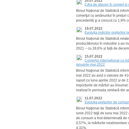
20.07.2022
Cifra de afaceri în comerţ şi
Biroul Național de Statistică info
comerţul cu amănuntul în prețuri 
precedentă şi a crescut cu 1,9% 
19.07.2022
Evoluția indicilor prețurilor 
Biroul Național de Statistică relat
producătorului în industrie s-au m
2021 – cu 28,6% și față de decem
15.07.2022
Comerțul internațional cu măr
ianuarie-mai 2022
Biroul Naţional de Statistică infor
mai 2022 au avut o valoare de 416
raport cu luna aprilie 2022 și de 
importurile de mărfuri au însumat 
realizat în perioada similară din 
11.07.2022
Evoluția preţurilor de cons
Biroul Naţional de Statistică info
iunie 2022 faţă de luna mai 2022 
de consum a fost determinată de m
0,57%, la mărfurile nealimentare c
4,31%.