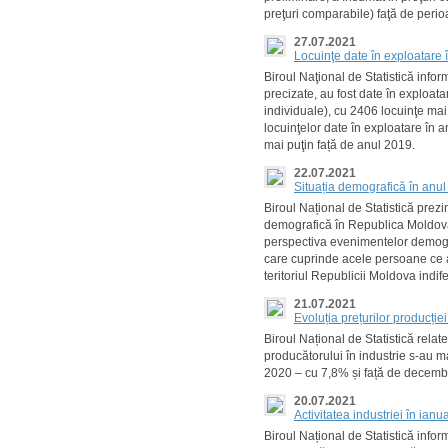
preţuri comparabile) faţă de peri
27.07.2021
Locuinţe date în exploatare 
Biroul Naţional de Statistică info
precizate, au fost date în exploat
individuale), cu 2406 locuinţe mai
locuinţelor date în exploatare în 
mai puţin față de anul 2019.
22.07.2021
Situația demografică în anu
Biroul Național de Statistică prezin
demografică în Republica Moldova
perspectiva evenimentelor demogra
care cuprinde acele persoane ce a
teritoriul Republicii Moldova indi
21.07.2021
Evoluția prețurilor producție
Biroul Național de Statistică relat
producătorului în industrie s-au m
2020 – cu 7,8% și față de decemb
20.07.2021
Activitatea industriei în ian
Biroul Național de Statistică info