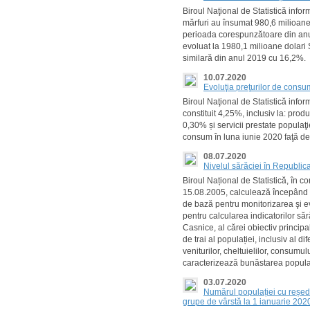
Biroul Naţional de Statistică info
mărfuri au însumat 980,6 milioane 
perioada corespunzătoare din anul
evoluat la 1980,1 milioane dolari 
similară din anul 2019 cu 16,2%.
10.07.2020
Evoluţia preţurilor de cons
Biroul Naţional de Statistică info
constituit 4,25%, inclusiv la: pro
0,30% și servicii prestate populaţi
consum în luna iunie 2020 faţă de
08.07.2020
Nivelul sărăciei în Republi
Biroul Național de Statistică, în 
15.08.2005, calculează începând cu
de bază pentru monitorizarea şi e
pentru calcularea indicatorilor să
Casnice, al cărei obiectiv princip
de trai al populației, inclusiv al d
veniturilor, cheltuielilor, consumului
caracterizează bunăstarea populaț
03.07.2020
Numărul populației cu reșed
grupe de vârstă la 1 ianuarie 202