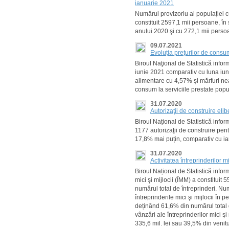
ianuarie 2021
Numărul provizoriu al populației c
constituit 2597,1 mii persoane, în
anului 2020 şi cu 272,1 mii persoan
09.07.2021
Evoluția preţurilor de cons
Biroul Naţional de Statistică info
iunie 2021 comparativ cu luna iun
alimentare cu 4,57% și mărfuri ne
consum la serviciile prestate pop
31.07.2020
Autorizaţii de construire eli
Biroul Național de Statistică info
1177 autorizaţii de construire pent
17,8% mai puțin, comparativ cu ia
31.07.2020
Activitatea întreprinderilor 
Biroul Național de Statistică info
mici şi mijlocii (ÎMM) a constituit 
numărul total de întreprinderi. Nu
întreprinderile mici şi mijlocii în p
deținând 61,6% din numărul total d
vânzări ale întreprinderilor mici ş
335,6 mil. lei sau 39,5% din venitu