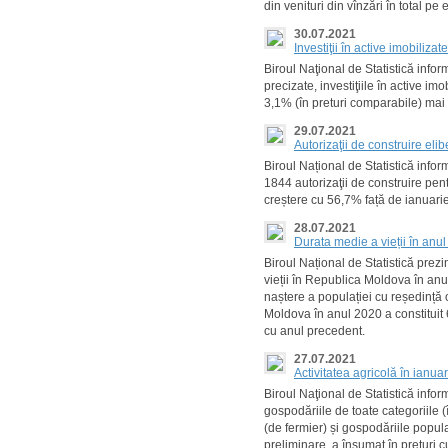
din venituri din vînzări în total pe
30.07.2021
Investiţii în active imobiliza
Biroul Naţional de Statistică info
precizate, investiţiile în active imo
3,1% (în preturi comparabile) mai 
29.07.2021
Autorizaţii de construire eli
Biroul Național de Statistică info
1844 autorizaţii de construire pentr
creștere cu 56,7% față de ianuari
28.07.2021
Durata medie a vieții în anu
Biroul Național de Statistică prezi
vieții în Republica Moldova în anu
naștere a populației cu reședință 
Moldova în anul 2020 a constituit 
cu anul precedent.
27.07.2021
Activitatea agricolă în ianua
Biroul Naţional de Statistică info
gospodăriile de toate categoriile (
(de fermier) și gospodăriile popula
preliminare, a însumat în preţuri c