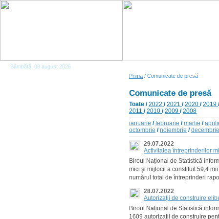
Sâmbătă, 08 august 2026
Prima
/ Comunicate de presă
Comunicate de presă
Toate
/
2022
/
2021
/
2020
/
2019
2011
/
2010
/
2009
/
2008
ianuarie
/
februarie
/
martie
/
april
octombrie
/
noiembrie
/
decembri
29.07.2022
Activitatea întreprinderilor 
Biroul Național de Statistică info
mici şi mijlocii a constituit 59,4 m
numărul total de întreprinderi rapo
28.07.2022
Autorizaţii de construire eli
Biroul Național de Statistică info
1609 autorizaţii de construire pentr