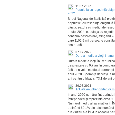
11.07.2022
Populația cu reședință obișnui
2022
Biroul Național de Statistică prezin
populației cu reședință obișnuită în
vârsta, sexul sau mediul de reșed
anului 2014, populația cu reședinț
continuă descreștere, atingând 260
care 1102,5 mii persoane constitu
cea rurală.
07.07.2022
Durata medie a vieții în anu
Durata medie a vieții în Republica 
descreștere cu 0,7 ani în comparaț
față de nivelul mediu al speranței 
anul 2020. Speranța de viaţă la n
ani pentru bărbați și 73,1 de ani p
30.07.2021
Activitatea întreprinderilor 
În anul 2020 numărul întreprinderilo
întreprinderi și reprezintă circa 9
Numărul mediu al salariaților în ÎM
deținând 60,1% din total numărul me
din vînzări ale ÎMM în această pe