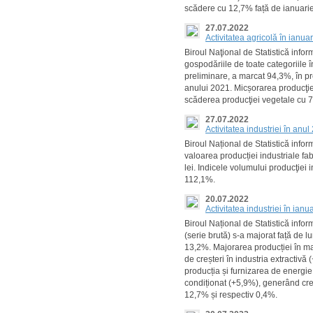
scădere cu 12,7% față de ianuari
27.07.2022
Activitatea agricolă în ianua
Biroul Naţional de Statistică info
gospodăriile de toate categoriile 
preliminare, a marcat 94,3%, în pr
anului 2021. Micșorarea producţie
scăderea producţiei vegetale cu 7
27.07.2022
Activitatea industriei în anu
Biroul Național de Statistică info
valoarea producției industriale fabr
lei. Indicele volumului producţiei i
112,1%.
20.07.2022
Activitatea industriei în ian
Biroul Național de Statistică info
(serie brută) s-a majorat față de
13,2%. Majorarea producției în ma
de creșteri în industria extractivă
producția și furnizarea de energie 
condiționat (+5,9%), generând creș
12,7% și respectiv 0,4%.