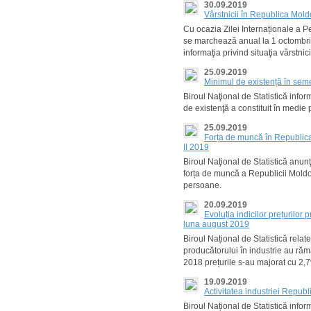
30.09.2019
Vârstnicii în Republica Mol
Cu ocazia Zilei Internaționale a 
se marchează anual la 1 octombrie,
informaţia privind situaţia vârstnic
25.09.2019
Minimul de existență în seme
Biroul Naţional de Statistică inf
de existenţă a constituit în medie
25.09.2019
Forța de muncă în Republica 
II 2019
Biroul Naţional de Statistică anun
forța de muncă a Republicii Moldova
persoane.
20.09.2019
Evoluția indicilor prețurilor
luna august 2019
Biroul Național de Statistică relat
producătorului în industrie au rămas
2018 prețurile s-au majorat cu 2,
19.09.2019
Activitatea industriei Republ
Biroul Național de Statistică infor