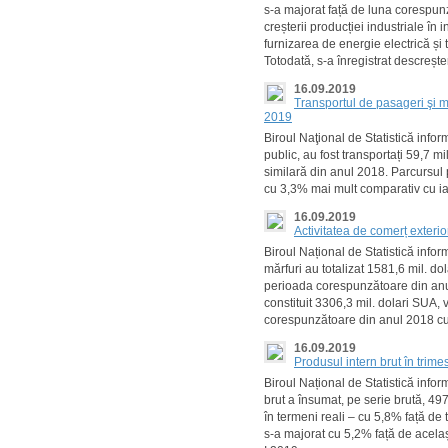
s-a majorat față de luna corespun
creșterii producției industriale în 
furnizarea de energie electrică și 
Totodată, s-a înregistrat descreșter
16.09.2019
Transportul de pasageri şi m
2019
Biroul Naţional de Statistică infor
public, au fost transportați 59,7 m
similară din anul 2018. Parcursul 
cu 3,3% mai mult comparativ cu ia
16.09.2019
Activitatea de comerț exteri
Biroul Național de Statistică infor
mărfuri au totalizat 1581,6 mil. do
perioada corespunzătoare din anul
constituit 3306,3 mil. dolari SUA, 
corespunzătoare din anul 2018 c
16.09.2019
Produsul intern brut în trimes
Biroul Național de Statistică infor
brut a însumat, pe serie brută, 4970
în termeni reali – cu 5,8% față de 
s-a majorat cu 5,2% față de acelaș