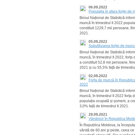
06.09.2022
Populația în afara forței de
Biroul Național de Statistică info
muncă în trimestrul II 2022 popula
constituit 1229,7 mii persoane, fii
2021.
05.09.2022
Subutilizarea forței de munc
Biroul Național de Statistică infor
muncă, în trimestrul II 2022, forța
a constituit 52,8 mii persoane, fiin
2021 și cu 55,5% față de trimestrul
02.09.2022
Forța de muncă în Republica 
2022
Biroul Național de Statistică infor
muncă, în trimestrul II 2022 forța
populația ocupată și șomerii, a con
3,0% față de trimestrul II 2021.
29.09.2021
Vârstnicii în Republica Mol
În Republica Moldova, la începutu
vârstă de 60 ani şi peste, ceea ce 