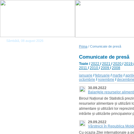
Sâmbătă, 08 august 2026
Prima
/ Comunicate de presă
Comunicate de presă
Toate
/
2022
/
2021
/
2020
/
2019
2011
/
2010
/
2009
/
2008
ianuarie
/
februarie
/
martie
/
april
octombrie
/
noiembrie
/
decembri
30.09.2022
Balanțele resurselor alimenta
Biroul Național de Statistică prezin
resurselor alimentare și utilizării
alimentare și utilizării lor reprezi
intrările și utilizările principalelo
29.09.2022
Vârstnicii în Republica Mol
Cu ocazia Zilei internaționale a p