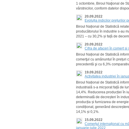
1 octombrie, Biroul Naţional de Sta
vârstnicilor, conform datelor disp
20.09.2022
Evoluția indicilor prețurilor
Biroul Național de Statistică relat
producătorului în industrie s-au ma
2021 – cu 30,2% și față de decem
20.09.2022
Cifra de afaceri în comerţ şi 
Biroul Național de Statistică infor
comerţul cu amănuntul în prețuri 
precedentă şi cu 6,3% comparativ 
19.09.2022
Activitatea industriei în ianu
Biroul Național de Statistică infor
industrială s-a micșorat față de 
14,4%. Reducerea producției în iul
determinată de decreșteri în industr
producția și furnizarea de energie 
condiționat, generând descreșterea
14,1% și 0,1%.
15.09.2022
Comerțul internațional cu măr
ianuarie-iulie 2022