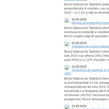
Biroul Național de Statistică relat
producătorului în industrie s-au ma
2019 – cu 2,1% și față de decemb
16.09.2020
Minimul de existență în seme
Biroul Naţional de Statistică info
minimului de existenţă a constitui
fiind în creştere faţă de semestrul
15.09.2020
Activitatea de comerț exteri
Biroul Național de Statistică infor
iulie 2020 s-au cifrat la 209,2 mi
iunie 2020 și cu 5,0% mai puțin, c
15.09.2020
Transportul de pasageri şi m
2020
Biroul Naţional de Statistică infor
au fost transportați 4,2 mil. pasag
corespunzătoare din anul 2019. O
transportați s-a înregistrat atât în 
cel feroviar (-45,0%). Parcursul pa
pasageri-km, fiind în descreştere
15.09.2020