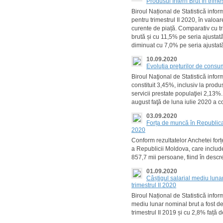
Produsul Intern Brut în trimes
Biroul Național de Statistică info
pentru trimestrul II 2020, în valoa
curente de piață. Comparativ cu tr
brută și cu 11,5% pe seria ajustată
diminuat cu 7,0% pe seria ajustat
10.09.2020
Evoluţia preţurilor de cons
Biroul Naţional de Statistică info
constituit 3,45%, inclusiv la prod
servicii prestate populaţiei 2,13%
august faţă de luna iulie 2020 a c
03.09.2020
Forța de muncă în Republica 
2020
Conform rezultatelor Anchetei forț
a Republicii Moldova, care include
857,7 mii persoane, fiind în descre
01.09.2020
Câștigul salarial mediu lunar
trimestrul II 2020
Biroul Național de Statistică inform
mediu lunar nominal brut a fost de 
trimestrul II 2019 și cu 2,8% față 