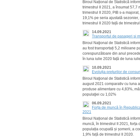
Biroul Național de Statistică info
trimestrul II 2021, a însumat 57,7 
trimestrul II 2020, PIB s-a majorat,
19,1% pe seria ajustată sezonier, 
trimestrul II 2020 față de trimestru
14.09.2021
Transportul de pasageri şi mă
Biroul Naţional de Statistică infor
au fost transportați 5,2 milioane 
corespunzătoare din anul preceden
în luna iulie 2020 față de luna iuli
10.09.2021
Evoluția preţurilor de cons
Biroul Naţional de Statistică info
august 2021 comparativ cu luna au
produse alimentare cu 4,83%, mărf
populaţiei cu 1,02%
06.09.2021
Forța de muncă în Republica 
2021
Biroul Național de Statistică infor
muncă, în trimestrul II 2021, forț
populația ocupată și șomerii, a con
1,9% față de trimestrul II 2020.