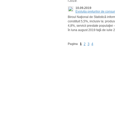
I 2019.
10.09.2019
Evoluţia preţurilor de cons
Biroul Naţional de Statistică info
constituit 5,5%, inclusiv la: prod
4,8%, servicii prestate populaţiei
în luna august 2019 faţă de iulie 
Pagina
1
2
3
4