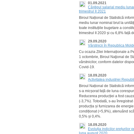
01.09.2021
Câștigul salarial mediu lunar
trimestrul II 2021
Biroul Național de Statistică inform
mediu lunar nominal brut la unitățil
toate instituțiile bugetare a consti
trimestrul II 2020 și cu 6,8% față d
29.09.2020
Vârstnicii în Republica Mol
Cu ocazia Zilei Internaționale a P
1 octombrie, Biroul Naţional de Sta
vârstnicilor, conform datelor dispo
Covid-19.
18.09.2020
Activitatea industriei Republ
Biroul Național de Statistică infor
s-a micșorat față de luna corespu
Reducerea producției a fost cauzat
(-3,7%). Totodată, s-au înregistrat 
producția și furnizarea de energie 
condiționat (+5,9%), atenuând scăd
0,5% și 0,4%.
18.09.2020
Evoluția indicilor prețurilor
luna august 2020