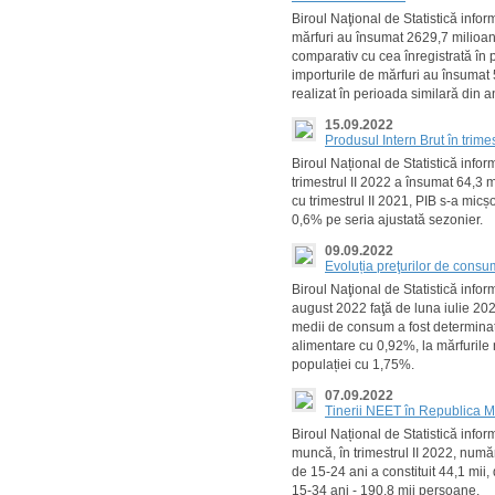
Biroul Naţional de Statistică info
mărfuri au însumat 2629,7 milioa
comparativ cu cea înregistrată în
importurile de mărfuri au însumat 
realizat în perioada similară din 
15.09.2022
Produsul Intern Brut în trimes
Biroul Național de Statistică info
trimestrul II 2022 a însumat 64,3 m
cu trimestrul II 2021, PIB s-a micșo
0,6% pe seria ajustată sezonier.
09.09.2022
Evoluția preţurilor de cons
Biroul Naţional de Statistică info
august 2022 faţă de luna iulie 20
medii de consum a fost determinat
alimentare cu 0,92%, la mărfurile 
populației cu 1,75%.
07.09.2022
Tinerii NEET în Republica Mo
Biroul Național de Statistică info
muncă, în trimestrul II 2022, numă
de 15-24 ani a constituit 44,1 mii, 
15-34 ani - 190,8 mii persoane.