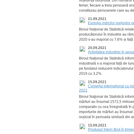
reședință obișnuită. Din numărul t
femei, fiecare a treia persoană era
constituiau persoanele care au de
21.09.2021
Evoluția indicilor prețurilor
Biroul Național de Statistică rela
producătorului în industrie au rămas
2020 s-au majorat cu 7,6% și faț
20.09.2021
Activitatea industriei în ianu
Biroul Național de Statistică infor
industrială s-a majorat față de l
pe fundalul reducerii indicatorului
2019 cu 3,2%.
15.09.2021
Comerțul internațional cu măr
2021
Biroul Naţional de Statistică info
mărfuri au însumat 1572,5 milioa
comparativ cu cea înregistrată în
importurile de mărfuri au însumat 
realizat în perioada similară din 
15.09.2021
Produsul Intern Brut în trime