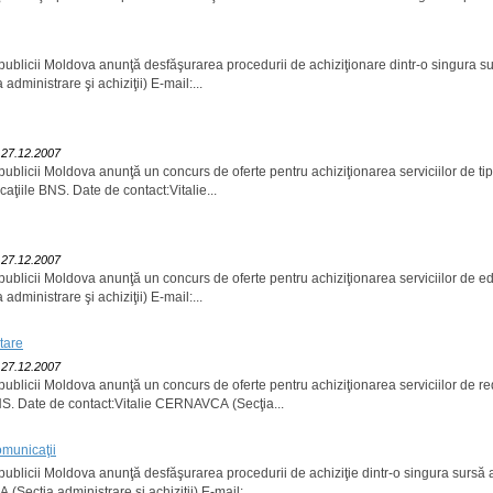
epublicii Moldova anunţă desfăşurarea procedurii de achiziţionare dintr-o singura sur
ministrare şi achiziţii) E-mail:...
: 27.12.2007
ublicii Moldova anunţă un concurs de oferte pentru achiziţionarea serviciilor de tipărir
icaţiile BNS. Date de contact:Vitalie...
: 27.12.2007
publicii Moldova anunţă un concurs de oferte pentru achiziţionarea serviciilor de edi
ministrare şi achiziţii) E-mail:...
tare
: 27.12.2007
publicii Moldova anunţă un concurs de oferte pentru achiziţionarea serviciilor de reda
BNS. Date de contact:Vitalie CERNAVCA (Secţia...
omunicaţii
publicii Moldova anunţă desfăşurarea procedurii de achiziţie dintr-o singura sursă a p
Secţia administrare şi achiziţii) E-mail:...