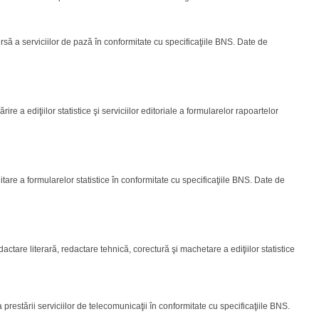
să a serviciilor de pază în conformitate cu specificaţiile BNS. Date de
e a ediţiilor statistice şi serviciilor editoriale a formularelor rapoartelor
tare a formularelor statistice în conformitate cu specificaţiile BNS. Date de
ctare literară, redactare tehnică, corectură şi machetare a ediţiilor statistice
restării serviciilor de telecomunicaţii în conformitate cu specificaţiile BNS.