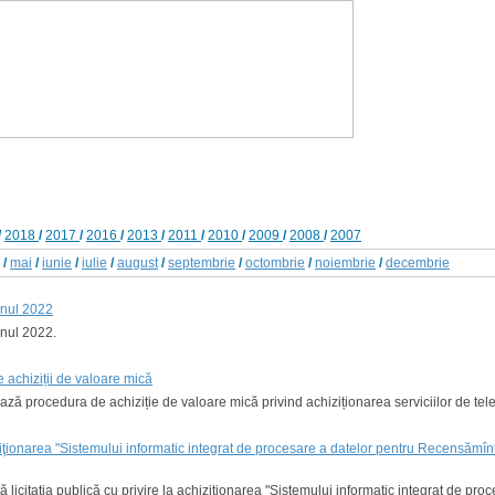
/
2018
/
2017
/
2016
/
2013
/
2011
/
2010
/
2009
/
2008
/
2007
/
mai
/
iunie
/
iulie
/
august
/
septembrie
/
octombrie
/
noiembrie
/
decembrie
 anul 2022
anul 2022.
 achiziții de valoare mică
ează procedura de achiziție de valoare mică privind achiziționarea serviciilor de tel
hiziţionarea "Sistemului informatic integrat de procesare a datelor pentru Recensămî
ţă licitaţia publică cu privire la achiziţionarea "Sistemului informatic integrat de p