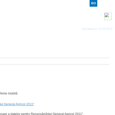
RO
RU
EN
Benzi RSS
Actualizat la: 03.08.2023
efonie mobilă.
ntul General Agricol 2011"
rocesare a datelor pentru Recensămîntul General Agricol 2011".