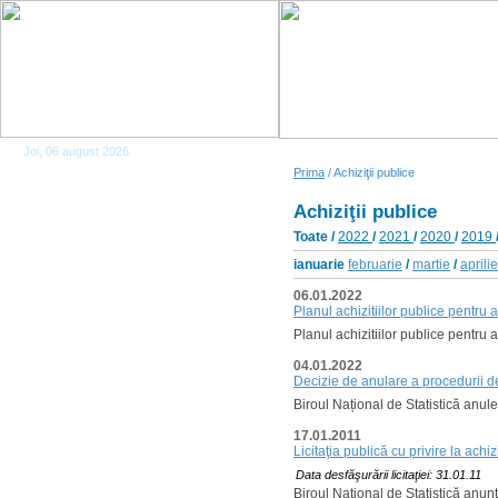
Joi, 06 august 2026
Prima
/ Achiziţii publice
Achiziţii publice
Toate
/
2022
/
2021
/
2020
/
2019
ianuarie
februarie
/
martie
/
aprilie
06.01.2022
Planul achizitiilor publice pentru
Planul achizitiilor publice pentru 
04.01.2022
Decizie de anulare a procedurii de
Biroul Național de Statistică anul
17.01.2011
Licitaţia publică cu privire la ac
Data desfăşurării licitaţiei: 31.01.11
Biroul Naţional de Statistică anun