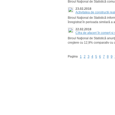
Biroul Naţional de Statistică com
23.02.2018
Activitatea de construcţii r
Biroul Naţional de Statistică infor
înregistrat în perioada similară a 
22.02.2018
Cifra de afaceri în comerţ şi 
Biroul Naţional de Statistică anun
creştere cu 12,9% comparativ cu 
Pagina
1
2
3
4
5
6
7
8
9