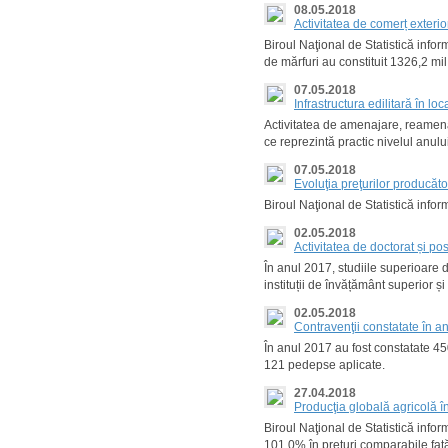
08.05.2018
Activitatea de comerț exteri
Biroul Naţional de Statistică info
de mărfuri au constituit 1326,2 mi
07.05.2018
Infrastructura edilitară în lo
Activitatea de amenajare, reamenaja
ce reprezintă practic nivelul anul
07.05.2018
Evoluţia preţurilor producăt
Biroul Naţional de Statistică info
02.05.2018
Activitatea de doctorat și po
În anul 2017, studiile superioare d
instituții de învățământ superior și i
02.05.2018
Contravenţii constatate în a
În anul 2017 au fost constatate 45
121 pedepse aplicate.
27.04.2018
Producţia globală agricolă î
Biroul Naţional de Statistică infor
101,0% în preţuri comparabile faţ