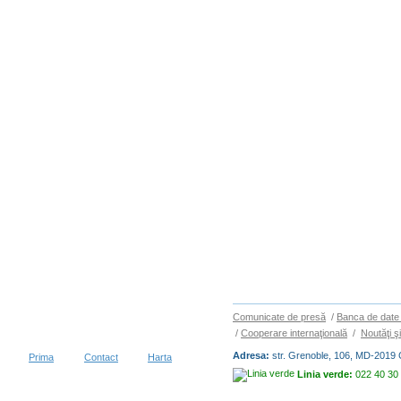
Comunicate de presă
/
Banca de date 
/
Cooperare internaţională
/
Noutăţi ş
Adresa:
str. Grenoble, 106, MD-2019 
Prima
Contact
Harta
Linia verde:
022 40 30