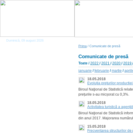
Duminică, 09 august 2026
Prima
/ Comunicate de presă
Comunicate de presă
Toate
/
2022
/
2021
/
2020
/
2019
ianuarie
/
februarie
/
martie
/
april
18.05.2018
Evoluţia preţurilor producţie
Biroul Naţional de Statistică relat
prețurile s-au micșorat cu 0,3%.
18.05.2018
Activitatea turistică a agenţ
Biroul Naţional de Statistică infor
din anul 2017. Majorarea numărului 
15.05.2018
Frecventarea structurilor de 