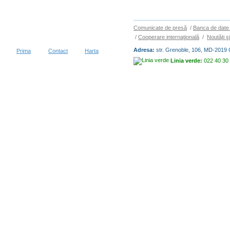
Comunicate de presă
/
Banca de date 
/
Cooperare internaţională
/
Noutăţi ş
Adresa:
str. Grenoble, 106, MD-2019 
Prima
Contact
Harta
Linia verde:
022 40 30
Copyright © 2026
BIROUL NAȚIO
vizitatori în decurs de 30 zile
Condiții de utilizare
|
Protecția dat