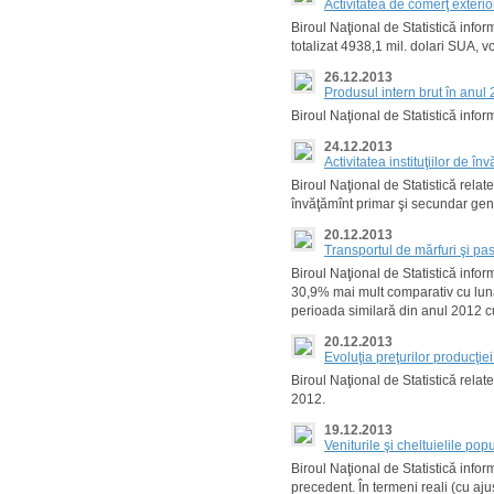
Activitatea de comerţ exteri
Biroul Naţional de Statistică info
totalizat 4938,1 mil. dolari SUA, 
26.12.2013
Produsul intern brut în anul 
Biroul Naţional de Statistică infor
24.12.2013
Activitatea instituţiilor de 
Biroul Naţional de Statistică relate
învăţămînt primar şi secundar gene
20.12.2013
Transportul de mărfuri şi p
Biroul Naţional de Statistică infor
30,9% mai mult comparativ cu luna 
perioada similară din anul 2012 
20.12.2013
Evoluţia preţurilor producţi
Biroul Naţional de Statistică rela
2012.
19.12.2013
Veniturile şi cheltuielile popu
Biroul Naţional de Statistică infor
precedent. În termeni reali (cu aju