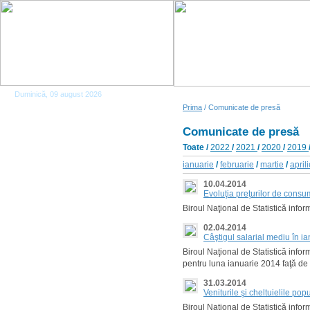
Duminică, 09 august 2026
Prima
/ Comunicate de presă
Comunicate de presă
Toate
/
2022
/
2021
/
2020
/
2019
ianuarie
/
februarie
/
martie
/
april
10.04.2014
Evoluţia preţurilor de cons
Biroul Naţional de Statistică info
02.04.2014
Câştigul salarial mediu în i
Biroul Naţional de Statistică infor
pentru luna ianuarie 2014 faţă de
31.03.2014
Veniturile şi cheltuielile pop
Biroul Naţional de Statistică infor