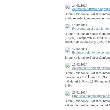
14.02.2014
Activitatea turistică a agenţ
Biroul Naţional de Statistică infor
anul precedent, s-a majorat numărul
13.02.2014
Frecventarea structurilor de 
Biroul Naţional de Statistică inform
(35,2%). Comparativ cu anul 2012 s-
structuri de întremare (+2,9%) şi 
12.02.2014
Evoluţia preţurilor de cons
Biroul Naţional de Statistică info
12.02.2014
Activitatea de comerţ exteri
Biroul Naţional de Statistică info
decembrie 2012. În anul 2013 expor
mil. dolari SUA, cu 13,9% mai mult
5,4%.
27.01.2014
Producţia globală agricolă î
Biroul Naţional de Statistică infor
estimărilor preliminare, a marcat