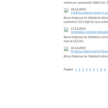
medie pe o persoană 1888,0 lei, f
18.12.2013
Câştigul salarial mediu în 
Biroul Naţional de Statistică infor
octombrie 2013 faţă de luna octo
17.12.2013
Activitatea industriei Repub
Biroul Naţional de Statistică comu
marcat 103,0%.
16.12.2013
Produsul intern brut în Rep
Biroul Naţional de Statistică info
Pagina
1
2
3
4
5
6
7
8
9