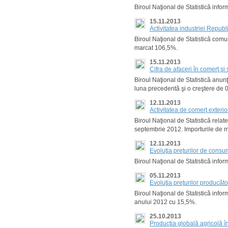
Biroul Naţional de Statistică info
15.11.2013
Activitatea industriei Repub
Biroul Naţional de Statistică com
marcat 106,5%.
15.11.2013
Cifra de afaceri în comerţ şi
Biroul Naţional de Statistică anunţ
luna precedentă şi o creştere de
12.11.2013
Activitatea de comerţ exteri
Biroul Naţional de Statistică rela
septembrie 2012. Importurile de m
12.11.2013
Evoluţia preţurilor de cons
Biroul Naţional de Statistică inf
05.11.2013
Evoluţia preţurilor producăt
Biroul Naţional de Statistică info
anului 2012 cu 15,5%.
25.10.2013
Producţia globală agricolă 