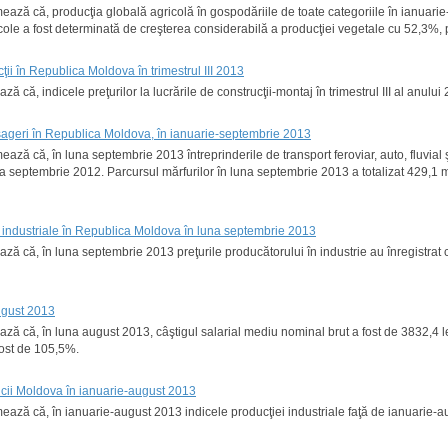
rmează că, producţia globală agricolă în gospodăriile de toate categoriile în ianuar
cole a fost determinată de creşterea considerabilă a producţiei vegetale cu 52,3%, 
cţii în Republica Moldova în trimestrul III 2013
ează că, indicele preţurilor la lucrările de construcţii-montaj în trimestrul III al anu
asageri în Republica Moldova, în ianuarie-septembrie 2013
mează că, în luna septembrie 2013 întreprinderile de transport feroviar, auto, fluvia
 septembrie 2012. Parcursul mărfurilor în luna septembrie 2013 a totalizat 429,1 m
ei industriale în Republica Moldova în luna septembrie 2013
tează că, în luna septembrie 2013 preţurile producătorului în industrie au înregistr
ugust 2013
ează că, în luna august 2013, câştigul salarial mediu nominal brut a fost de 3832,4 l
fost de 105,5%.
licii Moldova în ianuarie-august 2013
rmează că, în ianuarie-august 2013 indicele producţiei industriale faţă de ianuarie