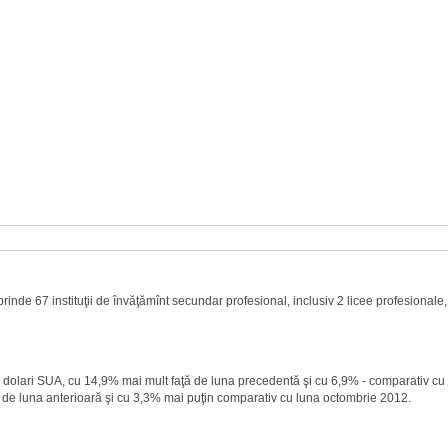
rinde 67 instituţii de învăţămînt secundar profesional, inclusiv 2 licee profesionale,
mil. dolari SUA, cu 14,9% mai mult faţă de luna precedentă şi cu 6,9% - comparativ c
ă de luna anterioară şi cu 3,3% mai puţin comparativ cu luna octombrie 2012.