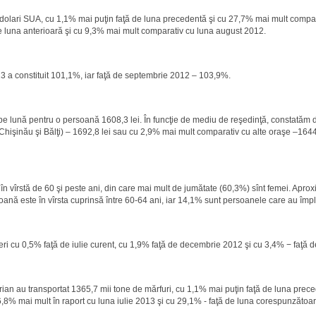
mil. dolari SUA, cu 1,1% mai puţin faţă de luna precedentă şi cu 27,7% mai mult compa
de luna anterioară şi cu 9,3% mai mult comparativ cu luna august 2012.
13 a constituit 101,1%, iar faţă de septembrie 2012 – 103,9%.
 pe lună pentru o persoană 1608,3 lei. În funcţie de mediu de reşedinţă, constatăm 
 Chişinău şi Bălţi) – 1692,8 lei sau cu 2,9% mai mult comparativ cu alte oraşe –1644
n vîrstă de 60 şi peste ani, din care mai mult de jumătate (60,3%) sînt femei. Aprox
ersoană este în vîrsta cuprinsă între 60-64 ani, iar 14,1% sunt persoanele care au împli
eşteri cu 0,5% faţă de iulie curent, cu 1,9% faţă de decembrie 2012 şi cu 3,4% − faţă 
 aerian au transportat 1365,7 mii tone de mărfuri, cu 1,1% mai puţin faţă de luna pre
6,8% mai mult în raport cu luna iulie 2013 şi cu 29,1% - faţă de luna corespunzătoa