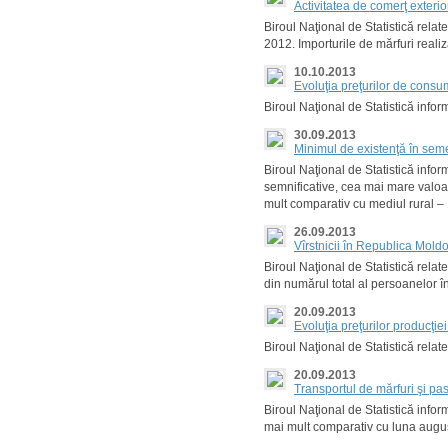
Activitatea de comerţ exteri
Biroul Naţional de Statistică rela
2012. Importurile de mărfuri real
10.10.2013
Evoluţia preţurilor de cons
Biroul Naţional de Statistică inf
30.09.2013
Minimul de existenţă în seme
Biroul Naţional de Statistică info
semnificative, cea mai mare valoar
mult comparativ cu mediul rural – 
26.09.2013
Vîrstnicii în Republica Mold
Biroul Naţional de Statistică rela
din numărul total al persoanelor în
20.09.2013
Evoluţia preţurilor producţi
Biroul Naţional de Statistică rela
20.09.2013
Transportul de mărfuri şi p
Biroul Naţional de Statistică infor
mai mult comparativ cu luna august