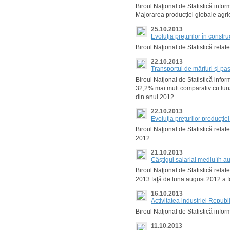
Biroul Naţional de Statistică info
Majorarea producţiei globale agri
25.10.2013
Evoluţia preţurilor în constru
Biroul Naţional de Statistică relat
22.10.2013
Transportul de mărfuri şi p
Biroul Naţional de Statistică infor
32,2% mai mult comparativ cu luna
din anul 2012.
22.10.2013
Evoluţia preţurilor producţi
Biroul Naţional de Statistică rela
2012.
21.10.2013
Câştigul salarial mediu în a
Biroul Naţional de Statistică relat
2013 faţă de luna august 2012 a 
16.10.2013
Activitatea industriei Repub
Biroul Naţional de Statistică info
11.10.2013