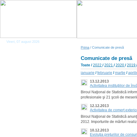
Vineri, 07 august 2026
Prima
/ Comunicate de presă
Comunicate de presă
Toate
/
2022
/
2021
/
2020
/
2019
ianuarie
/
februarie
/
martie
/
april
13.12.2013
Activitatea instituţiilor de 
Biroul Naţional de Statistică infor
profesionale şi 21 şcoli de meserii 
12.12.2013
Activitatea de comerţ exteri
Biroul Naţional de Statistică anun
2012. Importurile de mărfuri real
10.12.2013
Evoluţia preţurilor de cons