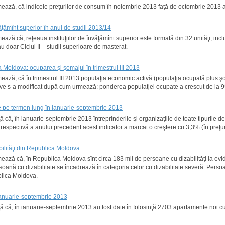
ormează, că indicele preţurilor de consum în noiembrie 2013 faţă de octombrie 2013 
nvăţămînt superior în anul de studii 2013/14
ează că, reţeaua instituţiilor de învăţămînt superior este formată din 32 unităţi, inclu
au doar Ciclul II – studii superioare de masterat.
Moldova: ocuparea şi şomajul în trimestrul III 2013
rmează, că în trimestrul III 2013 populaţia economic activă (populaţia ocupată plus şo
active s-a modificat după cum urmează: ponderea populaţiei ocupate a crescut de la
ale pe termen lung în ianuarie-septembrie 2013
 că, în ianuarie-septembrie 2013 întreprinderile şi organizaţiile de toate tipurile de a
respectivă a anului precedent acest indicator a marcat o creştere cu 3,3% (în preţu
bilităţi din Republica Moldova
rmează că, în Republica Moldova sînt circa 183 mii de persoane cu dizabilităţi la evi
rsoană cu dizabilitate se încadrează în categoria celor cu dizabilitate severă. Persoane
blica Moldova.
 ianuarie-septembrie 2013
ţă că, în ianuarie-septembrie 2013 au fost date în folosinţă 2703 apartamente noi c