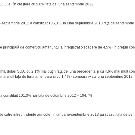
58,5 lei, în creştere cu 9,8% faţă de luna septembrie 2012.
rie-septembrie 2012 a constituit 106,3%. În luna septembrie 2013 faţă de septembrie
tate principală de comerţ cu amănuntul a înregistrat o scădere de 4,5% (în preţuri co
,6 mil. dolari SUA, cu 2,1% mai puţin faţă de luna precedentă şi cu 4,6% mai mult co
 mai mult faţă de luna anterioară şi cu 1,4% - comparativ cu luna septembrie 2012.
 a constituit 101,3%, iar faţă de octombrie 2012 – 104,7%.
 de către întreprinderile agricole) în ianuarie-septembrie 2013 au scăzut faţă de pe