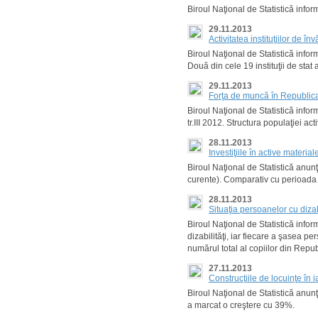
Biroul Naţional de Statistică inf
29.11.2013
Activitatea instituţiilor de î
Biroul Naţional de Statistică inform
Două din cele 19 instituţii de stat 
29.11.2013
Forţa de muncă în Republica 
Biroul Naţional de Statistică info
tr.III 2012. Structura populaţiei 
28.11.2013
Investiţiile în active materi
Biroul Naţional de Statistică anunţă
curente). Comparativ cu perioada 
28.11.2013
Situaţia persoanelor cu diza
Biroul Naţional de Statistică info
dizabilităţi, iar fiecare a şasea pe
numărul total al copiilor din Repu
27.11.2013
Сonstrucţiile de locuinţe în
Biroul Naţional de Statistică anun
a marcat o creştere cu 39%.