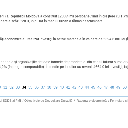
rii) a Republicii Moldova a constituit 1288,4 mii persoane, fiind în creştere cu 1,7%
pondere a scăzut cu 0,8p.p., iar în mediul urban a rămas neschimbată.
ăţi economice au realizat investiţii în active materiale în valoare de 5394,6 mil. lei (
inderile şi organizaţiile de toate formele de proprietate, din contul tuturor surselor 
4,2% (în preţuri comparabile). În medie pe locuitor au revenit 4664,0 lei investiţii, fa
0
31
32
33
34
35
36
37
38
39
40
41
42
43
44
45
46
47
48
49
50
ul SDDS al FMI
/
Obiectivele de Dezvoltare Durabilă
/
Raportare electronică
/
Formulare și 