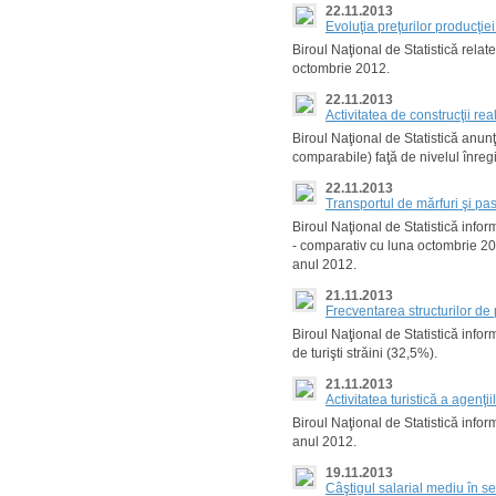
22.11.2013
Evoluţia preţurilor producţi
Biroul Naţional de Statistică rela
octombrie 2012.
22.11.2013
Activitatea de construcţii r
Biroul Naţional de Statistică anunţ
comparabile) faţă de nivelul înreg
22.11.2013
Transportul de mărfuri şi p
Biroul Naţional de Statistică info
- comparativ cu luna octombrie 20
anul 2012.
21.11.2013
Frecventarea structurilor de 
Biroul Naţional de Statistică infor
de turişti străini (32,5%).
21.11.2013
Activitatea turistică a agenţ
Biroul Naţional de Statistică infor
anul 2012.
19.11.2013
Câştigul salarial mediu în 