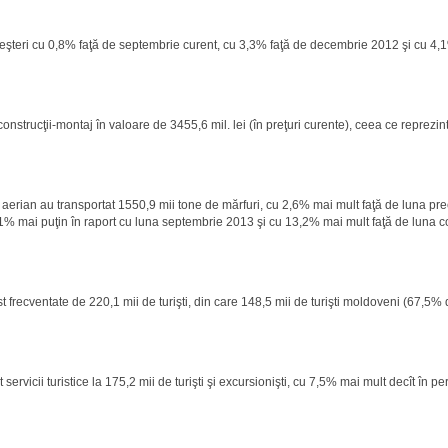
 creşteri cu 0,8% faţă de septembrie curent, cu 3,3% faţă de decembrie 2012 şi cu 4,
onstrucţii-montaj în valoare de 3455,6 mil. lei (în preţuri curente), ceea ce reprezin
 şi aerian au transportat 1550,9 mii tone de mărfuri, cu 2,6% mai mult faţă de luna p
0,1% mai puţin în raport cu luna septembrie 2013 şi cu 13,2% mai mult faţă de luna 
 frecventate de 220,1 mii de turişti, din care 148,5 mii de turişti moldoveni (67,5% di
ervicii turistice la 175,2 mii de turişti şi excursionişti, cu 7,5% mai mult decît în p