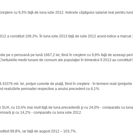
 creştere cu 9,3% faţă de luna iulie 2012. Indicele câştigului salarial real pentru lun
 2012 a constituit 106,3%. În luna iulie 2013 faţă de iulie 2012 acest indice a marca
n medie pe o persoană pe lună 1667,2 lei, fiind în creştere cu 9,8% faţă de aceeaşi pe
 Cheltuielile medii lunare de consum ale populaţiei în trimestrul II 2013 au constituit
3376 mil. lei, preţuri curente de piaţă, fiind în creştere - în termeni reali (preţurile
ind realizările perioadei respective a anului precedent cu 6,1%.
olari SUA, cu 10,4% mai mult faţă de luna precedentă şi cu 24,0% - comparativ cu luna
erioară şi cu 14,2% - comparativ cu luna iulie 2012.
nstituit 99,8%, iar faţă de august 2012 – 103,7%.