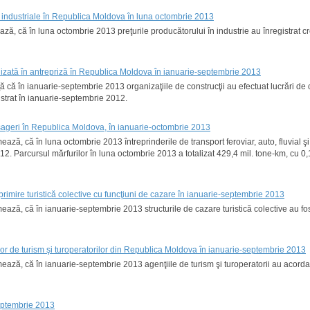
ei industriale în Republica Moldova în luna octombrie 2013
tează, că în luna octombrie 2013 preţurile producătorului în industrie au înregistrat
ealizată în antrepriză în Republica Moldova în ianuarie-septembrie 2013
ă că în ianuarie-septembrie 2013 organizaţiile de construcţii au efectuat lucrări de c
istrat în ianuarie-septembrie 2012.
asageri în Republica Moldova, în ianuarie-octombrie 2013
rmează, că în luna octombrie 2013 întreprinderile de transport feroviar, auto, fluvial
12. Parcursul mărfurilor în luna octombrie 2013 a totalizat 429,4 mil. tone-km, cu 
primire turistică colective cu funcţiuni de cazare în ianuarie-septembrie 2013
mează, că în ianuarie-septembrie 2013 structurile de cazare turistică colective au fost
iilor de turism şi turoperatorilor din Republica Moldova în ianuarie-septembrie 2013
mează, că în ianuarie-septembrie 2013 agenţiile de turism şi turoperatorii au acordat s
septembrie 2013