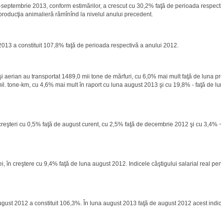
ie-septembrie 2013, conform estimărilor, a crescut cu 30,2% faţă de perioada respect
producţia animalieră rămînînd la nivelul anului precedent.
lui 2013 a constituit 107,8% faţă de perioada respectivă a anului 2012.
l şi aerian au transportat 1489,0 mii tone de mărfuri, cu 6,0% mai mult faţă de luna p
il. tone-km, cu 4,6% mai mult în raport cu luna august 2013 şi cu 19,8% - faţă de 
at creşteri cu 0,5% faţă de august curent, cu 2,5% faţă de decembrie 2012 şi cu 3,4%
ei, în creştere cu 9,4% faţă de luna august 2012. Indicele câştigului salarial real pe
-august 2012 a constituit 106,3%. În luna august 2013 faţă de august 2012 acest ind