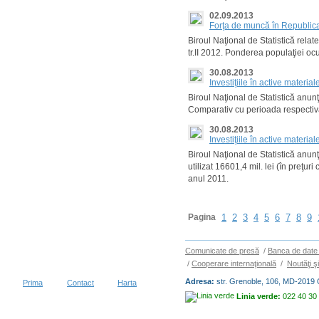
02.09.2013
Forţa de muncă în Republica 
Biroul Naţional de Statistică relat
tr.II 2012. Ponderea populaţiei oc
30.08.2013
Investiţiile în active materi
Biroul Naţional de Statistică anunţă
Comparativ cu perioada respectivă
30.08.2013
Investiţiile în active mater
Biroul Naţional de Statistică anunţ
utilizat 16601,4 mil. lei (în preţur
anul 2011.
Pagina
1
2
3
4
5
6
7
8
9
Comunicate de presă
/
Banca de date 
/
Cooperare internaţională
/
Noutăţi ş
Adresa:
str. Grenoble, 106, MD-2019 
Prima
Contact
Harta
Linia verde:
022 40 30