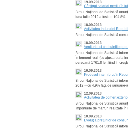
19.09.2013
Câştigul salarial mediu în iu
Biroul Naţional de Statistică anunţ
luna iulie 2012 a fost de 104,8%.
18.09.2013
Activitatea industriei Republ
Biroul Naţional de Statistică comun
18.09.2013
Veniturile şi cheltuielile popu
Biroul Naţional de Statistică infor
În termeni reali (cu ajustarea la i
persoană 1761,8 lei, fiind în creş
16.09.2013
Produsul intern brut în Repu
Biroul Naţional de Statistică infor
2012) - cu 4,9% faţă de ianuarie-i
12.09.2013
Activitatea de comerţ exteri
Biroul Naţional de Statistică anunţ
Importurile de mărfuri realizate î
10.09.2013
Evoluţia preţurilor de cons
Biroul Naţional de Statistică info