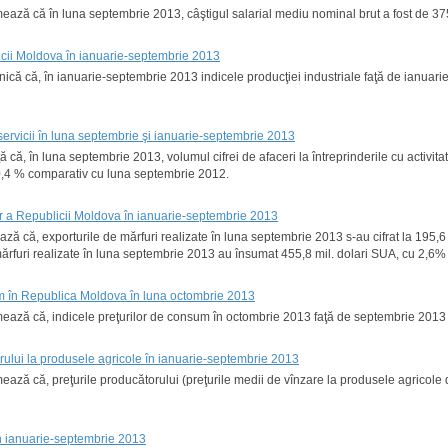
rmează că în luna septembrie 2013, câştigul salarial mediu nominal brut a fost de 37
licii Moldova în ianuarie-septembrie 2013
unică că, în ianuarie-septembrie 2013 indicele producţiei industriale faţă de ianua
 servicii în luna septembrie şi ianuarie-septembrie 2013
ă că, în luna septembrie 2013, volumul cifrei de afaceri la întreprinderile cu activi
 0,4 % comparativ cu luna septembrie 2012.
or a Republicii Moldova în ianuarie-septembrie 2013
tează că, exporturile de mărfuri realizate în luna septembrie 2013 s-au cifrat la 195
ărfuri realizate în luna septembrie 2013 au însumat 455,8 mil. dolari SUA, cu 2,6%
um în Republica Moldova în luna octombrie 2013
ormează că, indicele preţurilor de consum în octombrie 2013 faţă de septembrie 2013
orului la produsele agricole în ianuarie-septembrie 2013
rmează că, preţurile producătorului (preţurile medii de vînzare la produsele agricole
în ianuarie-septembrie 2013