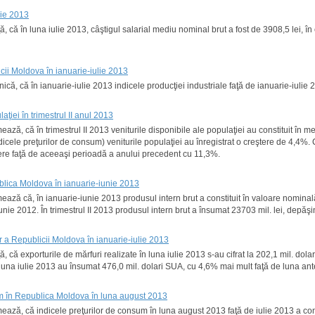
lie 2013
ă, că în luna iulie 2013, câştigul salarial mediu nominal brut a fost de 3908,5 lei, în
icii Moldova în ianuarie-iulie 2013
ică, că în ianuarie-iulie 2013 indicele producţiei industriale faţă de ianuarie-iulie
laţiei în trimestrul II anul 2013
mează, că în trimestrul II 2013 veniturile disponibile ale populaţiei au constituit î
ndicele preţurilor de consum) veniturile populaţiei au înregistrat o creştere de 4,4%.
tere faţă de aceeaşi perioadă a anului precedent cu 11,3%.
blica Moldova în ianuarie-iunie 2013
mează că, în ianuarie-iunie 2013 produsul intern brut a constituit în valoare nominală 4
unie 2012. În trimestrul II 2013 produsul intern brut a însumat 23703 mil. lei, depăş
or a Republicii Moldova în ianuarie-iulie 2013
ă, că exporturile de mărfuri realizate în luna iulie 2013 s-au cifrat la 202,1 mil. d
n luna iulie 2013 au însumat 476,0 mil. dolari SUA, cu 4,6% mai mult faţă de luna ant
um în Republica Moldova în luna august 2013
rmează, că indicele preţurilor de consum în luna august 2013 faţă de iulie 2013 a co