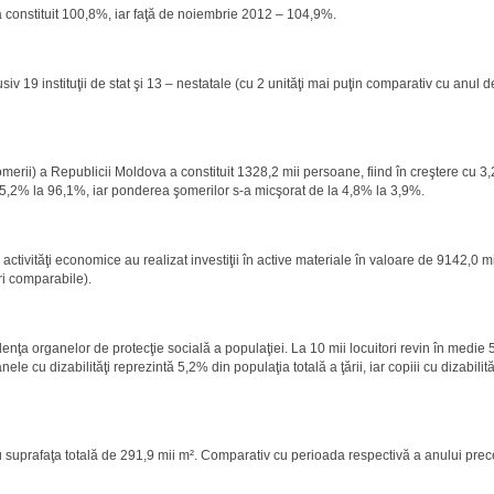
a constituit 100,8%, iar faţă de noiembrie 2012 – 104,9%.
siv 19 instituţii de stat şi 13 – nestatale (cu 2 unităţi mai puţin comparativ cu anul d
merii) a Republicii Moldova a constituit 1328,2 mii persoane, fiind în creştere cu 3,
 95,2% la 96,1%, iar ponderea şomerilor s-a micşorat de la 4,8% la 3,9%.
ctivităţi economice au realizat investiţii în active materiale în valoare de 9142,0 mil.
ri comparabile).
denţa organelor de protecţie socială a populaţiei. La 10 mii locuitori revin în medi
le cu dizabilităţi reprezintă 5,2% din populaţia totală a ţării, iar copiii cu dizabilit
u suprafaţa totală de 291,9 mii m². Comparativ cu perioada respectivă a anului prec