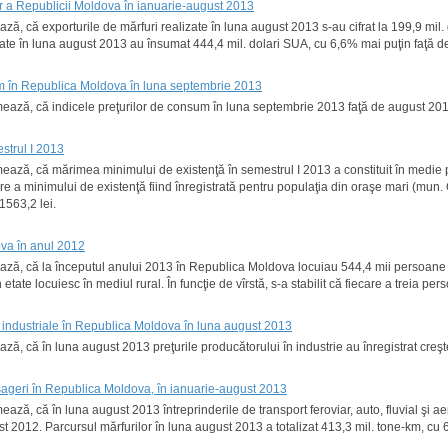
or a Republicii Moldova în ianuarie-august 2013
tează, că exporturile de mărfuri realizate în luna august 2013 s-au cifrat la 199,9 
izate în luna august 2013 au însumat 444,4 mil. dolari SUA, cu 6,6% mai puţin faţă 
um în Republica Moldova în luna septembrie 2013
ormează, că indicele preţurilor de consum în luna septembrie 2013 faţă de august 20
strul I 2013
rmează, că mărimea minimului de existenţă în semestrul I 2013 a constituit în medie
e a minimului de existenţă fiind înregistrată pentru populaţia din oraşe mari (mun.
1563,2 lei.
ova în anul 2012
tează, că la începutul anului 2013 în Republica Moldova locuiau 544,4 mii persoane î
 etate locuiesc în mediul rural. În funcţie de vîrstă, s-a stabilit că fiecare a treia p
ei industriale în Republica Moldova în luna august 2013
tează, că în luna august 2013 preţurile producătorului în industrie au înregistrat cr
asageri în Republica Moldova, în ianuarie-august 2013
mează, că în luna august 2013 întreprinderile de transport feroviar, auto, fluvial şi
 2012. Parcursul mărfurilor în luna august 2013 a totalizat 413,3 mil. tone-km, cu 