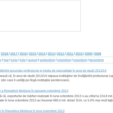
/
2018
/
2017
/
2016
/
2015
/
2014
/
2013
/
2012
/
2011
/
2010
/
2009
/
2008
ie
/
mai
/
iunie
/
iulie
/
august
/
septembrie
/
octombrie
/
noiembrie
/
decembrie
învăţămînt secundar profesional şi mediu de specialitate în anul de studii 2013/14
mează că, în anul de studii 2013/14 reţeaua instituţiilor de învăţămînt profesional cup
(din care 6 unităţi pe lîngă instituţiile penitenciare).
or a Republicii Moldova în ianuarie-octombrie 2013
ţă că, exporturile de mărfuri realizate în luna octombrie 2013 s-au cifrat la 224,8 
izate în luna octombrie 2013 au însumat 480,4 mil. dolari SUA, cu 5,4% mai mult faţ
um în Republica Moldova în luna noiembrie 2013