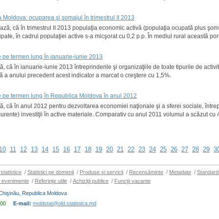
Moldova: ocuparea şi şomajul în trimestrul II 2013
ează, că în trimestrul II 2013 populaţia economic activă (populaţia ocupată plus şome
upate, în cadrul populaţiei active s-a micşorat cu 0,2 p.p. În mediul rural această 
ale pe termen lung în ianuarie-iunie 2013
, că în ianuarie-iunie 2013 întreprinderile şi organizaţiile de toate tipurile de activit
 a anului precedent acest indicator a marcat o creştere cu 1,5%.
iale pe termen lung în Republica Moldova în anul 2012
ă, că în anul 2012 pentru dezvoltarea economiei naţionale şi a sferei sociale, întrepr
i curente) investiţii în active materiale. Comparativ cu anul 2011 volumul a scăzut cu 
10
11
12
13
14
15
16
17
18
19
20
21
22
23
24
25
26
27
28
29
3
statistice
/
Statistici pe domenii
/
Produse şi servicii
/
Recensăminte
/
Metadate
/
Standard
i evenimente
/
Referinţe utile
/
Achiziţii publice
/
Funcţii vacante
Chişinău, Republica Moldova
 00
E-mail:
moldstat@old.statistica.md