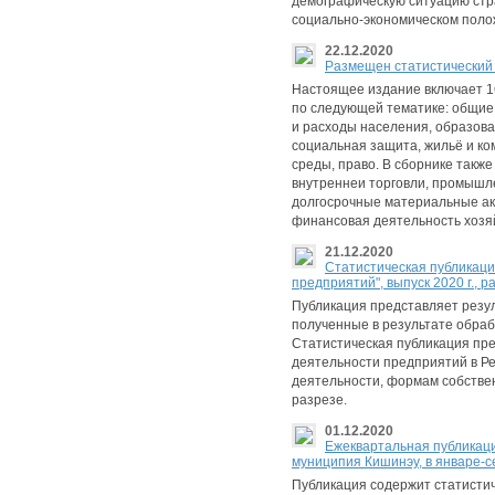
демографическую ситуацию стр
социально-экономическом поло
22.12.2020
Размещен статистический е
Настоящее издание включает 1
по следующей тематике: общие 
и расходы населения, образован
социальная защита, жильё и к
среды, право. В сборнике такж
внутреннеи торговли, промышле
долгосрочные материальные акт
финансовая деятельность хозя
21.12.2020
Cтатистическая публикаци
предприятий", выпуск 2020 г., 
Публикация представляет резу
полученные в результате обраб
Cтатистическая публикация пр
деятельности предприятий в Ре
деятельности, формам собствен
разрезе.
01.12.2020
Eжеквартальная публикац
муниципия Кишинэу, в январе-с
Публикация содержит статистич