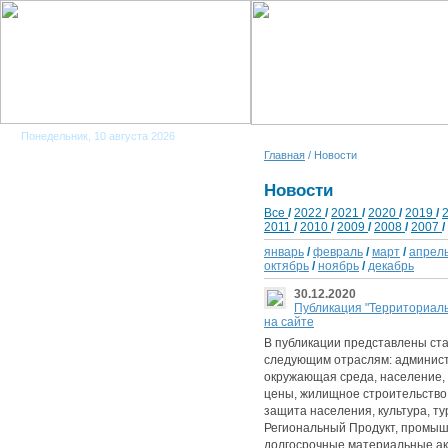
Понедельник, 10 августа 2026
Главная
/ Новости
Новости
Все
/
2022
/
2021
/
2020
/
2019
/
2011
/
2010
/
2009
/
2008
/
2007
/
январь
/
февраль
/
март
/
апрел
октябрь
/
ноябрь
/
декабрь
30.12.2020
Публикация "Территориальн
на сайте
В публикации представлены ста
следующим отраслям: админист
окружающая среда, население, 
цены, жилищное строительство
защита населения, культура, т
Региональный Продукт, промышл
долгосрочные материальные акт