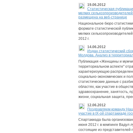
19.06.2012
Статистическая публикац
мелких сельхозпроизводителей 
размещенa на веб-странице
Национальное бюро статистики
формате статистической публи
мелких сельхозпроизводителей 
2012 г.
14.06.2012
Издан cтатистический сб
Молдова. Анализ в территориал
Публикация «Женщины и мужчин
территориальном аспекте" отра
характеризующую распределени
социально-экономических и пол
статистические данные с разбив
областях, как участие в общест
здравоохранение, занятость, п
жизни, социальная защита, пре
12.06.2012
Поздравляем команду Наци
участие в IX-ой спартакиаде го
Спартакиада была организована
июня 2012 г. в кемпинге Вадул 
состоящие из представителей г