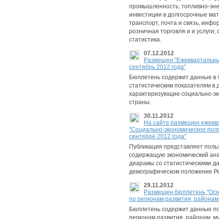
промышленность; топливно-энер
инвестиции в долгосрочные мат
транспорт, почта и связь, инф
розничная торговля и и услуги
статистика.
07.12.2012
Размещен "Ежеквартальный
сентябрь 2012 года"
Бюллетень содержит данные в 
статистическим показателям в д
характеризующие социально-эк
страны.
30.11.2012
На сайте pазмещен ежекв
"Социально-экономическое пол
сентябре 2012 года"
Публикация представляет пол
содержащую экономический ана
диарамы со статистическими д
демографическом положение Рес
29.11.2012
Размещен бюллетень "Осн
по регионам развития, районам
Бюллетень содержит данные по
регионам развития, районам, м