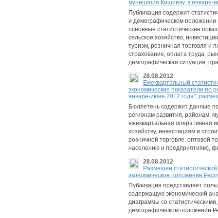
муниципия Кишинэу, в январе-и
Публикация содержит статистич
и демографическом положении
основные статистические пока
сельское хозяйство, инвестиции
туризм, розничная торговля и 
страхование, оплата труда, ры
демографическая ситуация, пр
28.08.2012
Ежеквартальный статисти
экономические показатели по р
январе-июне 2012 года", разме
Бюллетень содержит данные по
регионам развития, районам, м
ежеквартальная оперативная 
хозяйству, инвестициям и строи
розничной торговле, оптовой т
населению и предприятиям), фи
28.08.2012
Размещен статистический
экономическое положение Респу
Публикация представляет пол
содержащую экономический ана
диаграммы со статистическими
демографическом положении Ре