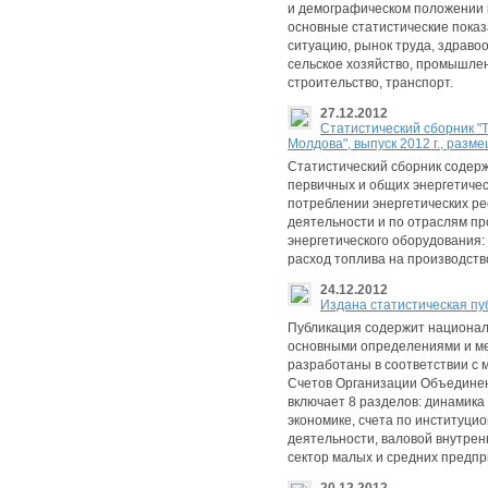
и демографическом положении
основные статистические пока
ситуацию, рынок труда, здраво
сельское хозяйство, промышлен
строительство, транспорт.
27.12.2012
Cтатистический сборник "
Молдова", выпуск 2012 г., pазм
Статистический сборник соде
первичных и общих энергетичес
потреблении энергетических ре
деятельности и по отраслям пр
энергетического оборудования:
расход топлива на производств
24.12.2012
Изданa статистическая пу
Публикация содержит национал
основными определениями и ме
разработаны в соответствии с
Счетов Организации Объединен
включает 8 разделов: динамика
экономике, счета по институци
деятельности, валовой внутрен
сектор малых и средних предп