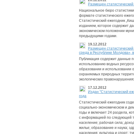
20.12.2012
Размещен статистический е
Национальное бюро статистики
формате статистического ежегод
Статистический ежегодник „Ки
изданием, которое содержит д
экономическом положении муниц
предыдущими годами.
19.12.2012
Размещен статистический
среда в Республике Молдова», в
Публикация содержит данные п
использованию водных ресурсов
образовании и использовании о
охраняемых природных террито
экологических правонарушения
17.12.2012
Издан "Статистический еж
года
Статистический ежегодник сод
социально-экономическом и де
годы и включает 24 раздела, к
с информацией по следующей т
население; рабочая сила; дохо
жилье; образование и наука; з
населения; культура и спорт; т