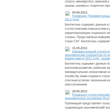
спорта: минифутбол, мужской и
шашки, шахматы, поднятие гирь
05.06.2012
Размещен "Ежеквартальны
2012 года"
Бюллетень содержит данные в 
статистическим показателям в д
характеризующие социально-эк
страны. Представлена информа
стран СНГ. Бюллетень содержи
31.05.2012
Ежеквартальный статисти
экономические показатели по р
январе-марте 2012 года", разм
Бюллетень содержит данные по
регионам развития, районам, м
ежеквартальная оперативная 
хозяйству, инвестициям и строи
платным услугам, оказанным на
преступлениям.
28.05.2012
Размещен статистический
экономическое положение Респу
Публикация представляет пол
содержащую экономический ана