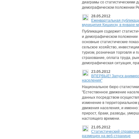
диаграмы со статистическими 
демографическом положении Рес
28.05.2012
Eжеквартальная публикац
муниципия Кишинэу, в январе-м
Публикация содержит статистич
и демографическом положении
основные статистические пока
сельское хозяйство, инвестиции
туризм, розничная торговля и 
страхование, оплата труда, ры
демографическая ситуация, пр
23.05.2012
ВПЕРВЫЕ! Запуск анимиро
населения"
Национальное бюро статистики
"Естественное движение насел
данных посредством осуществл
изменение в территориальном 
движения населения, и именно
прирост, браки, разводы, умерши
настоящего времени.
21.05.2012
Cтатистический справочник
размещен на веб-странице