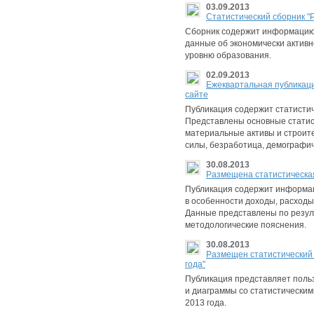
03.09.2013
Cтатистический сборник "Р
Сборник содержит информацию 
данные об экономически активн
уровню образования.
02.09.2013
Eжеквартальная публикаци
сайте
Публикация содержит статисти
Представлены основные статис
материальные активы и строител
силы, безработица, демографи
30.08.2013
Размещена статистическая
Публикация содержит информац
в особенности доходы, расходы
Данные представлены по резул
методологические пояснения.
30.08.2013
Размещен статистический
годa"
Публикация представляет поль
и диаграммы со статистически
2013 годa.