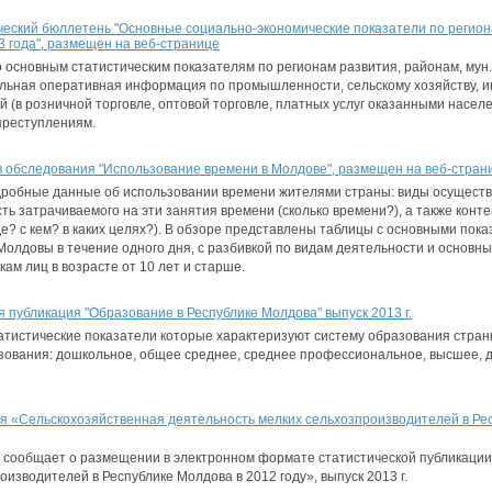
еский бюллетень "Основные социально-экономические показатели по регион
 года", размещен на веб-странице
основным статистическим показателям по регионам развития, районам, мун.
льная оперативная информация по промышленности, сельскому хозяйству, ин
й (в розничной торговле, оптовой торговле, платных услуг оказанными насел
преступлениям.
в обследования "Использование времени в Молдове", размещен на веб-стран
дробные данные об использовании времени жителями страны: виды осуществ
ь затрачиваемого на эти занятия времени (сколько времени?), а также контек
е? с кем? в каких целях?). В обзоре представлены таблицы с основными пок
олдовы в течение одного дня, с разбивкой по видам деятельности и основн
ам лиц в возрасте от 10 лет и старше.
 публикация "Образование в Республике Молдова" выпуск 2013 г.
тистические показатели которые характеризуют систему образования стран
зования: дошкольное, общее среднее, среднее профессиональное, высшее, 
я «Сельскохозяйственная деятельность мелких сельхозпроизводителей в Рес
 сообщает о размещении в электронном формате статистической публикаци
изводителей в Республике Молдова в 2012 году», выпуск 2013 г.