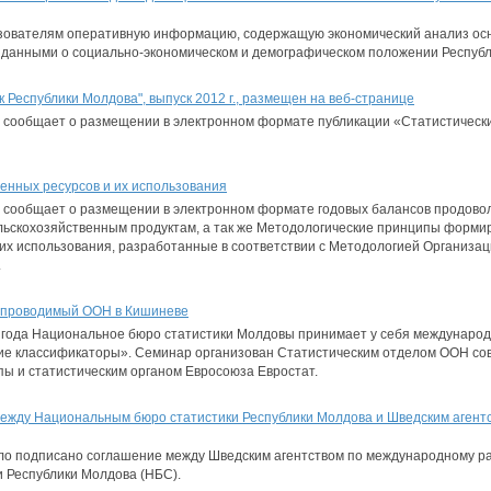
зователям оперативную информацию, содержащую экономический анализ осн
и данными о социально-экономическом и демографическом положении Респуб
 Республики Молдова", выпуск 2012 г., размещен на веб-странице
 сообщает о размещении в электронном формате публикации «Статистически
енных ресурсов и их использования
 сообщает о размещении в электронном формате годовых балансов продовол
льскохозяйственным продуктам, а так же Методологические принципы форми
их использования, разработанные в соответствии с Методологией Организац
.
 проводимый ООН в Кишиневе
13 года Национальное бюро статистики Молдовы принимает у себя междунаро
е классификаторы». Семинар организован Статистическим отделом ООН сов
ы и статистическим органом Евросоюза Евростат.
ежду Национальным бюро статистики Республики Молдова и Шведским агент
ыло подписано соглашение между Шведским агентством по международному р
 Республики Молдова (НБС).