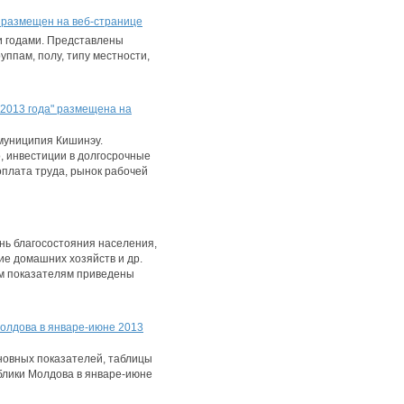
, размещен на веб-странице
и годами. Представлены
ппам, полу, типу местности,
2013 года" размещена на
муниципия Кишинэу.
, инвестиции в долгосрочные
 оплата труда, рынок рабочей
нь благосостояния населения,
ие домашних хозяйств и др.
ым показателям приведены
олдова в январе-июне 2013
овных показателей, таблицы
блики Молдова в январе-июне