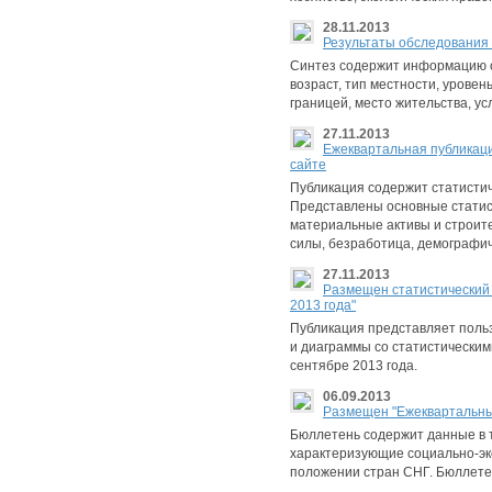
28.11.2013
Результаты обследования 
Синтез содержит информацию о 
возраст, тип местности, урове
границей, место жительства, ус
27.11.2013
Eжеквартальная публикаци
сайте
Публикация содержит статисти
Представлены основные статис
материальные активы и строител
силы, безработица, демографи
27.11.2013
Размещен статистический
2013 годa"
Публикация представляет поль
и диаграммы со статистически
сентябре 2013 годa.
06.09.2013
Размещен "Ежеквартальный
Бюллетень содержит данные в т
характеризующие социально-эк
положении стран СНГ. Бюллете