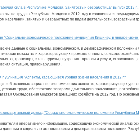
абочая сила в Республике Молдова. Занятость и безработица" выпуск 2013 г.
о рынке труда в Республике Молдова в 2012 году в сравнении с предыдущим
ом населении, занятых и безработных по видам деятельности, возрастным гру
я "Социально-экономическое положение муниципия Кишинэу, в январе-июне 
ческие данные о социальном, экономическом, и демографическом положении 
тические показатели характеризующих промышленность, сельское хозяйство
ьство, транспорт, связь, туризм, внутреняя торговля и услуги, страхование,
ческая ситуация, правонарушения.
 публикация "Аспекты, касающиеся уровня жизни населения в 2012 г."
ию об основных социально-экономических аспектах, характеризующих урове
, условия труда, обеспечение товарами длительного пользования, потреблен
ьтатам Обследования бюджетов домашних хозяйств на 2012 год. По основн
 ежеквартальный доклад "Социально-экономическое положение Республики М
зователям оперативную информацию, содержащую экономический анализ осн
ми данными о социально-экономическом и демографическом положении Респу