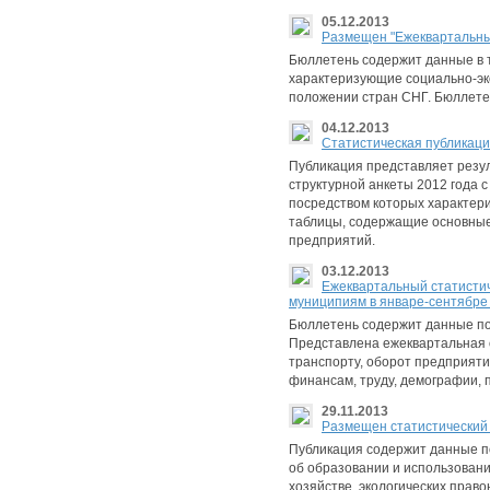
05.12.2013
Размещен "Ежеквартальный
Бюллетень содержит данные в т
характеризующие социально-эк
положении стран СНГ. Бюллете
04.12.2013
Cтатистическая публикаци
Публикация представляет резул
структурной анкеты 2012 года 
посредством которых характери
таблицы, содержащие основные 
предприятий.
03.12.2013
Ежеквартальный статистич
муниципиям в январе-сентябре 
Бюллетень содержит данные по 
Представлена ежеквартальная 
транспорту, оборот предприяти
финансам, труду, демографии, 
29.11.2013
Размещен статистический 
Публикация содержит данные по
об образовании и использован
хозяйстве, экологических прав