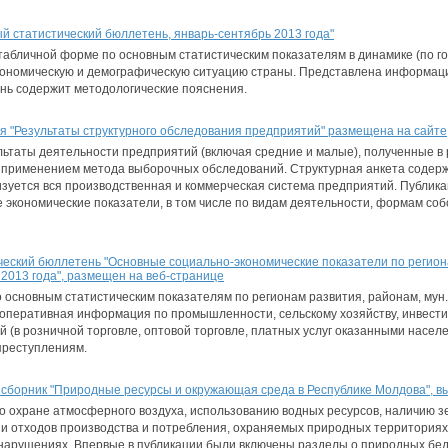
 статистический бюллетень, январь-сентябрь 2013 года"
абличной форме по основным статистическим показателям в динамике (по го
ономическую и демографическую ситуацию страны. Представлена информаци
нь содержит методологические пояснения.
я "Результаты структурного обследования предприятий" pазмещена на сайте
ьтаты деятельности предприятий (включая средние и малые), полученные в
с применением метода выборочных обследований. Структурная анкета содерж
зуется вся производственная и коммерческая система предприятий. Публик
экономические показатели, в том числе по видам деятельности, формам соб
еский бюллетень "Основные социально-экономические показатели по регион
2013 года", размещен на веб-странице
основным статистическим показателям по регионам развития, районам, мун. 
оперативная информация по промышленности, сельскому хозяйству, инвестиц
й (в розничной торговле, оптовой торговле, платных услуг оказанными насел
преступлениям.
сборник "Природные ресурсы и окружающая среда в Республике Молдова", вып
 охране атмосферного воздуха, использованию водных ресурсов, наличию з
ии отходов производства и потребления, охраняемых природных территориях
онарушениях. Впервые в публикации были включены разделы о природных бед