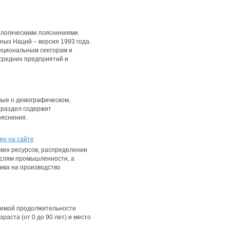
ологическими пояснениями.
ых Наций – версия 1993 года.
туциональным секторам и
 средних предприятий и
ные о демографическом,
 раздел содержит
ояснения.
ен на сайте
ких ресурсов, распределении
аслям промышленности, а
ива на производство
даемой продолжительности
раста (от 0 до 90 лет) и место