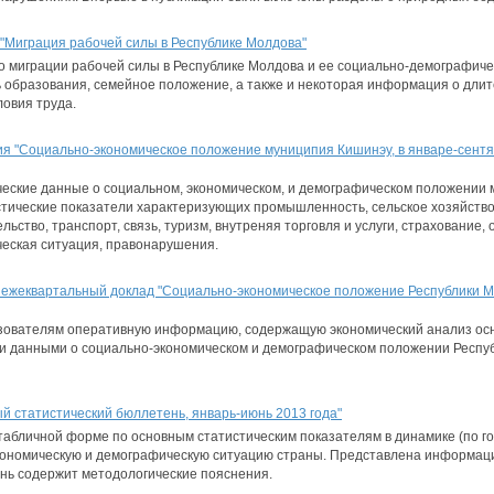
"Миграция рабочей силы в Республике Молдова"
миграции рабочей силы в Республике Молдова и ее социально-демографичес
нь образования, семейное положение, а также и некоторая информация о дли
ловия труда.
я "Социально-экономическое положение муниципия Кишинэу, в январе-сентя
ческие данные о социальном, экономическом, и демографическом положении 
тические показатели характеризующих промышленность, сельское хозяйство
ьство, транспорт, связь, туризм, внутреняя торговля и услуги, страхование,
ческая ситуация, правонарушения.
 ежеквартальный доклад "Социально-экономическое положение Республики М
зователям оперативную информацию, содержащую экономический анализ осн
ми данными о социально-экономическом и демографическом положении Респуб
 статистический бюллетень, январь-июнь 2013 года"
абличной форме по основным статистическим показателям в динамике (по го
ономическую и демографическую ситуацию страны. Представлена информаци
нь содержит методологические пояснения.