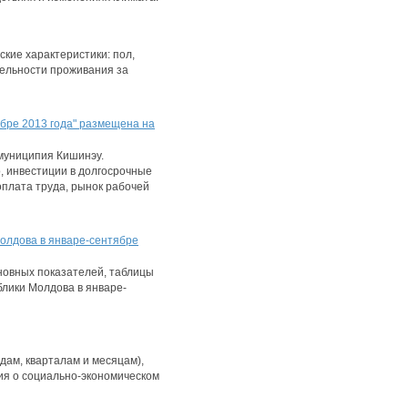
кие характеристики: пол,
тельности проживания за
бре 2013 года" размещена на
муниципия Кишинэу.
, инвестиции в долгосрочные
 оплата труда, рынок рабочей
олдова в январе-сентябре
овных показателей, таблицы
лики Молдова в январе-
дам, кварталам и месяцам),
я о социально-экономическом