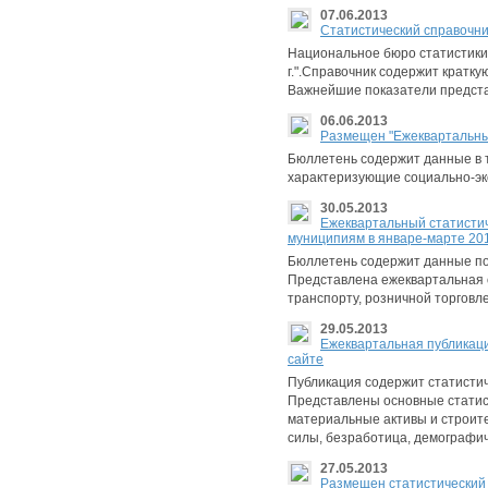
07.06.2013
Cтатистический справочник
Национальное бюро статистики
г.".Справочник содержит кратк
Важнейшие показатели предста
06.06.2013
Размещен "Ежеквартальный
Бюллетень содержит данные в т
характеризующие социально-эк
30.05.2013
Ежеквартальный статистич
муниципиям в январе-марте 201
Бюллетень содержит данные по 
Представлена ежеквартальная 
транспорту, розничной торговл
29.05.2013
Eжеквартальная публикаци
сайте
Публикация содержит статисти
Представлены основные статис
материальные активы и строител
силы, безработица, демографи
27.05.2013
Размещен статистический