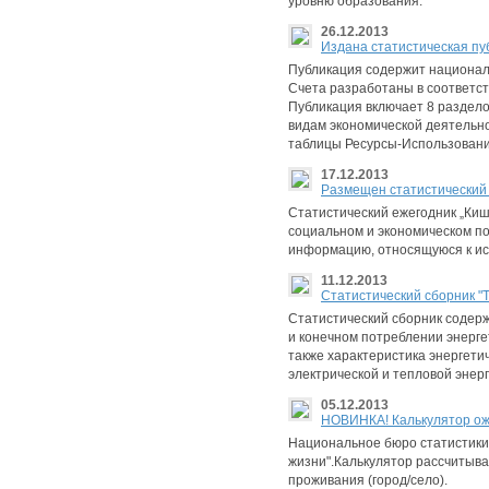
уровню образования.
26.12.2013
Изданa статистическая пуб
Публикация содержит национал
Счета разработаны в соответс
Публикация включает 8 раздело
видам экономической деятельно
таблицы Ресурсы-Использовани
17.12.2013
Размещен статистический е
Статистический ежегодник „Ки
социальном и экономическом п
информацию, относящуюся к ис
11.12.2013
Cтатистический сборник "Т
Статистический сборник содер
и конечном потреблении энерге
также характеристика энергети
электрической и тепловой энерг
05.12.2013
НОВИНКА! Калькулятор о
Национальное бюро статистики
жизни".Калькулятор рассчитывае
проживания (город/село).