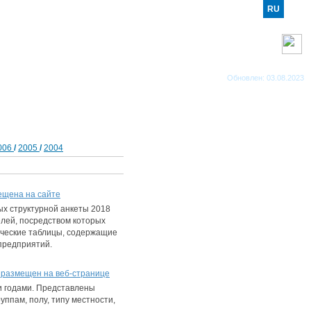
RO
RU
EN
RSS каналы
Обновлен: 03.08.2023
006
/
2005
/
2004
мещена на сайте
ых структурной анкеты 2018
елей, посредством которых
ические таблицы, содержащие
предприятий.
, размещен на веб-странице
и годами. Представлены
ппам, полу, типу местности,