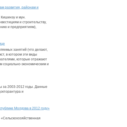
ам развития, районам и
 Кишинэу и мун.
вестициям и строительству,
ению и предприятиям),
ице
ляемых занятий (что делают,
ст, в котором эти виды
азателями, которые отражают
ым социально-экономическим и
ы за 2003-2012 годы. Данные
докторантура и
публике Молдова в 2012 году»
и «Сельскохозяйственная