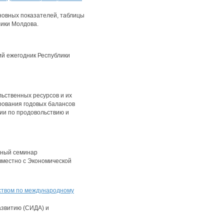
овных показателей, таблицы
лики Молдова.
й ежегодник Республики
ьственных ресурсов и их
рования годовых балансов
ии по продовольствию и
дный семинар
местно с Экономической
ством по международному
азвитию (СИДА) и