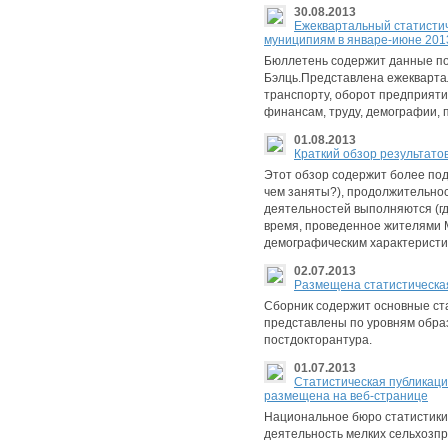
30.08.2013
Ежеквартальный статистич
муниципиям в январе-июне 2013
Бюллетень содержит данные по 
Бэлць.Представлена ежекварта
транспорту, оборот предприяти
финансам, труду, демографии, 
01.08.2013
Краткий обзор результато
Этот обзор содержит более по
чем заняты?), продолжительност
деятельностей выполняются (гд
время, проведенное жителями М
демографическим характеристик
02.07.2013
Размещена статистическая
Сборник содержит основные ста
представлены по уровням обра
постдокторантура.
01.07.2013
Статистическая публикаци
размещенa на веб-странице
Национальное бюро статистики
деятельность мелких сельхозпро