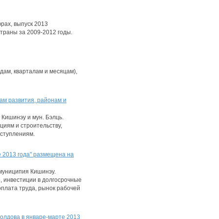
рах, выпуск 2013
траны за 2009-2012 годы.
дам, кварталам и месяцам),
ам развития, районам и
Кишинэу и мун. Бэлць.
иям и строительству,
еступлениям.
 2013 года" размещена на
муниципия Кишинэу.
, инвестиции в долгосрочные
 оплата труда, рынок рабочей
олдова в январе-марте 2013