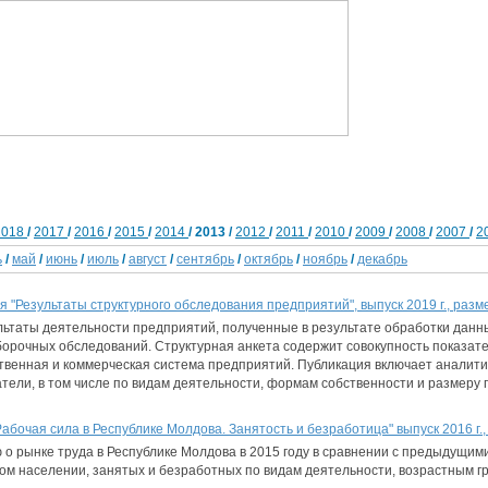
2018
/
2017
/
2016
/
2015
/
2014
/ 2013 /
2012
/
2011
/
2010
/
2009
/
2008
/
2007
/
2
ь
/
май
/
июнь
/
июль
/
август
/
сентябрь
/
октябрь
/
ноябрь
/
декабрь
 "Результаты структурного обследования предприятий", выпуск 2019 г., pаз
ьтаты деятельности предприятий, полученные в результате обработки данн
орочных обследований. Структурная анкета содержит совокупность показат
ственная и коммерческая система предприятий. Публикация включает аналит
тели, в том числе по видам деятельности, формам собственности и размеру 
абочая сила в Республике Молдова. Занятость и безработица" выпуск 2016 г.
о рынке труда в Республике Молдова в 2015 году в сравнении с предыдущим
ом населении, занятых и безработных по видам деятельности, возрастным гру