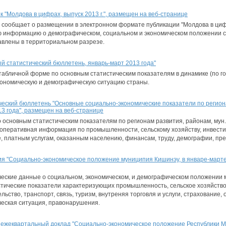
 "Молдова в цифрах, выпуск 2013 г.", размещен на веб-странице
 сообщает о размещении в электронном формате публикации "Молдова в циф
ую информацию о демографическом, социальном и экономическом положении с
влены в территориальном разрезе.
 статистический бюллетень, январь-март 2013 года"
абличной форме по основным статистическим показателям в динамике (по го
ономическую и демографическую ситуацию страны.
еский бюллетень "Основные социально-экономические показатели по регион
3 года", размещен на веб-странице
основным статистическим показателям по регионам развития, районам, мун. 
оперативная информация по промышленности, сельскому хозяйству, инвестиц
е, платным услугам, оказанным населению, финансам, труду, демографии, пр
я "Социально-экономическое положение муниципия Кишинэу, в январе-марте
ческие данные о социальном, экономическом, и демографическом положении 
тические показатели характеризующих промышленность, сельское хозяйство
ьство, транспорт, связь, туризм, внутреняя торговля и услуги, страхование,
ческая ситуация, правонарушения.
 ежеквартальный доклад "Социально-экономическое положение Республики М