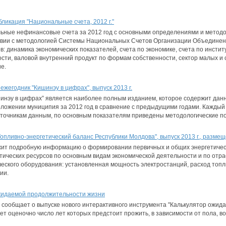
ликация "Национальные счета, 2012 г."
ьные нефинансовые счета за 2012 год с основными определениями и метод
твии с методологией Системы Национальных Счетов Организации Объединенн
в: динамика экономических показателей, счета по экономике, счета по инсти
сти, валовой внутренний продукт по формам собственности, сектор малых и
е.
жегодник "Кишинэу в цифрах", выпуск 2013 г.
шинэу в цифрах” является наиболее полным изданием, которое содержит дан
оложении муниципия за 2012 год в сравнение с предыдущими годами. Каждый
точникам данным, по основным показателям приведены методологические п
опливно-энергетический баланс Республики Молдова", выпуск 2013 г., pазмещ
жит подробную информацию о формировании первичных и общих энергетичес
тических ресурсов по основным видам экономической деятельности и по отр
ческого оборудования: установленная мощность электростанций, расход топл
ии.
жидаемой продолжительности жизни
 сообщает о выпуске нового интерактивного инструмента "Калькулятор ожи
т оценочно число лет которых предстоит прожить, в зависимости от пола, воз