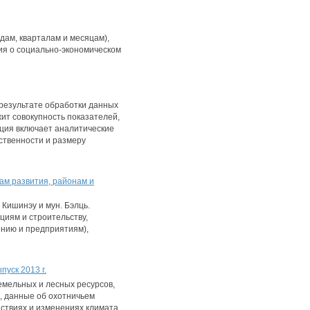
дам, кварталам и месяцам),
я о социально-экономическом
 результате обработки данных
ит совокупность показателей,
ация включает аналитические
ственности и размеру
ам развития, районам и
Кишинэу и мун. Бэлць.
иям и строительству,
ению и предприятиям),
уск 2013 г.
емельных и лесных ресурсов,
, данные об охотничьем
ствиях и изменениях климата.