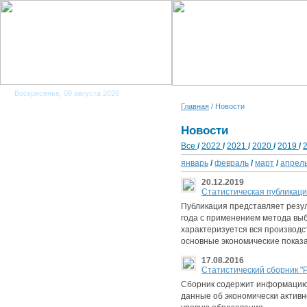
Воскресенье, 09 августа 2026
Главная
/ Новости
Новости
Все
/
2022
/
2021
/
2020
/
2019
/
январь
/
февраль
/
март
/
апрел
20.12.2019
Cтатистическая публикация
Публикация представляет резул
года с применением метода выб
характеризуется вся производ
основные экономические показа
17.08.2016
Cтатистический сборник "Р
Сборник содержит информацию 
данные об экономически активн