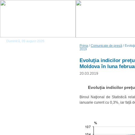
Duminică, 09 august 2026
Prima
/
Comunicate de presă
/ Evoluţi
2019
Evoluţia indicilor preţu
Moldova în luna februa
20.03.2019
Evoluţia indicilor preţ
Biroul Naţional de Statistică rel
ianuarie curent cu 0,3%, iar față 