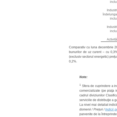
inclu
Industr
îndelunga
inclu
Industr
inclu
Activit
Comparativ cu luna decembrie 2018
bunurilor de uz curent – cu 0,3% 
(exclusiv sectorul energetic) preț
0,2%.
Note:
1
Sfera de cuprindere a ind
comercializate (pe piaţa i
cadrul diviziunilor Clasif
serviciile de distribuţie a 
La nivel mai detaliat indic
domenii / Prețuri /
Indicii p
parvenite de la întreprinder