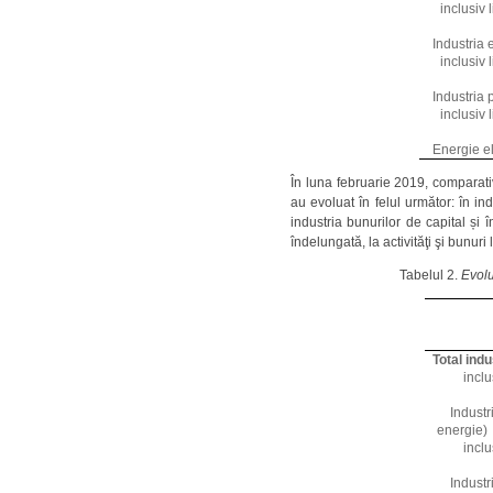
inclusiv 
Industria 
inclusiv 
Industria 
inclusiv 
Energie el
În luna februarie 2019, comparativ
au evoluat în felul următor: în in
industria bunurilor de capital și 
îndelungată, la activităţi şi bunur
Tabelul 2.
Evolu
Total indu
inclu
Industr
energie)
inclu
Industr