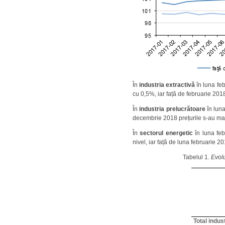
În
industria extractivă
în luna fe
cu 0,5%, iar față de februarie 201
În
industria prelucrătoare
în luna
decembrie 2018 prețurile s-au maj
În
sectorul energetic
în luna feb
nivel, iar față de luna februarie 2
Tabelul 1.
Evolu
Total indus