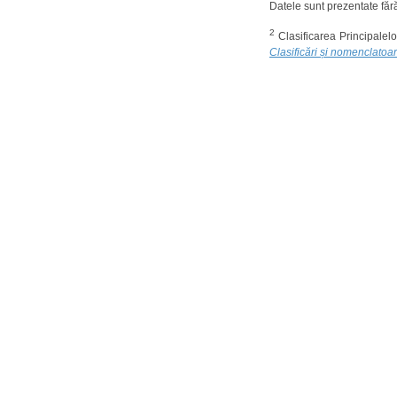
Datele sunt prezentate fără
2
Clasificarea Principalel
Clasificări și nomenclatoa