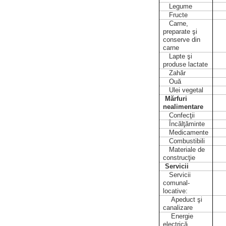
Legume
Fructe
Carne,
preparate şi
conserve din
carne
Lapte şi
produse lactate
Zahăr
Ouă
Ulei vegetal
Mărfuri
nealimentare
Confecţii
Încălţăminte
Medicamente
Combustibili
Materiale de
construcţie
Servicii
Servicii
comunal-
locative:
Apeduct şi
canalizare
Energie
electrică