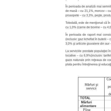
În perioada de analiză mai semnif
de masă – cu 21,1%, morcov – cu 1
proaspete – cu 3,3%, peşte, produs
Totodată, este de menţionat că în
cu 1,0% (carne de bovine – cu 4,0
În perioada de raport mai consid
(inclusiv: gaz lichefiat în buteli
3,0% şi articole giuvaiere din aur
La serviciile prestate populaţiei î
locative – cu 6,9%(inclusiv: tarif
gaze naturale prin reţeaua de con
plata pentru întreţinerea şi educaţ
Coe
Mărfuri şi
po
servicii
d
TOTAL
Mărfuri
alimentare
Pîine