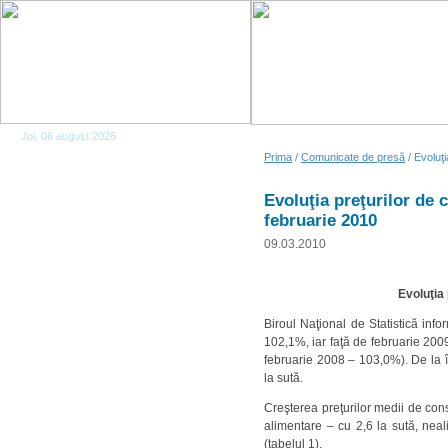
Joi, 06 august 2026
Prima
/
Comunicate de presă
/ Evoluţ
Evoluţia preţurilor de
februarie 2010
09.03.2010
Evoluţia
Biroul Naţional de Statistică inf
102,1%, iar faţă de februarie 200
februarie 2008 – 103,0%). De la î
la sută.
Creşterea preţurilor medii de con
alimentare – cu 2,6 la sută, neali
(tabelul 1).