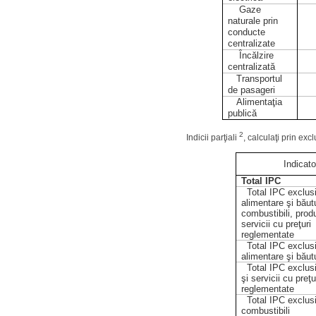
Gaze
naturale prin
conducte
centralizate
Încălzire
centralizată
Transportul
de pasageri
Alimentaţia
publică
2
Indicii parţiali
, calculaţi prin ex
Indicato
Total IPC
Total IPC exclus
alimentare şi băutu
combustibili, prod
servicii cu preţuri
reglementate
Total IPC exclus
alimentare şi băutu
Total IPC exclus
şi servicii cu preţu
reglementate
Total IPC exclus
combustibili