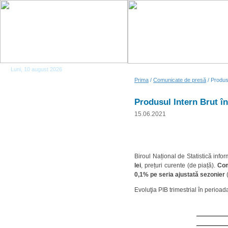
Luni, 10 august 2026
Prima
/
Comunicate de presă
/ Produsu
Produsul Intern Brut în
15.06.2021
Biroul Național de Statistică info
lei
, prețuri curente (de piață).
Com
0,1% pe seria ajustată sezonier
(
Evoluţia PIB trimestrial în perioad