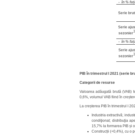
- în % fa
Serie bru
Serie ajus
sezonier
- în % fa
Serie aju
sezonier
PIB în trimestrul I 2021 (serie br
Categorii de resurse
Valoarea adăugată brută (VAB) t
0,6%, volumul VAB fiind în creștere
La creșterea PIB în trimestrul I 202
Industria extractivă; indus
condiţionat; distribuţia a
15,7% la formarea PIB și o 
Construcții (+0,4%), cu o 