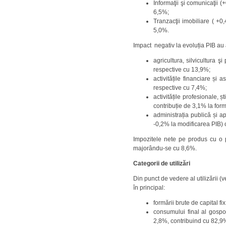
Informaţii şi comunicaţii 
6,5%;
Tranzacţii imobiliare ( +
5,0%.
Impact negativ la evoluția PIB au 
agricultura, silvicultura 
respective cu 13,9%;
activitățile financiare și
respective cu 7,4%;
activitățile profesionale, șt
contribuție de 3,1% la form
administrația publică și ap
-0,2% la modificarea PIB) 
Impozitele nete pe produs cu o 
majorându-se cu 8,6%.
Categorii de utilizări
Din punct de vedere al utilizării (v
în principal:
formării brute de capital f
consumului final al gospo
2,8%, contribuind cu 82,9