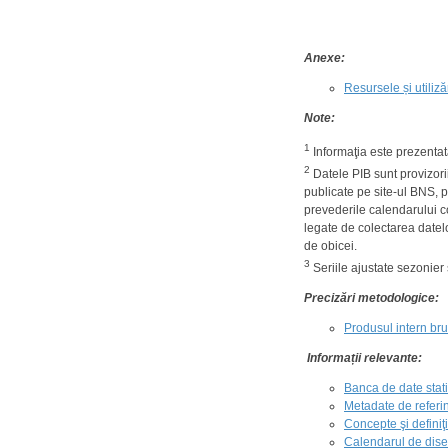
Anexe:
Resursele și utiliz
Note:
1
Informaţia este prezentat
2
Datele PIB sunt provizorii 
publicate pe site-ul BNS, 
prevederile calendarului c
legate de colectarea datelo
de obicei.
3
Seriile ajustate sezonier 
Precizări metodologice:
Produsul intern bru
Informații relevante:
Banca de date stati
Metadate de referin
Concepte şi definiţi
Calendarul de disem