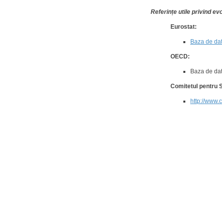
Referințe utile privind evo
Eurostat:
Baza de dat
OECD:
Baza de d
Comitetul pentru S
http://www.