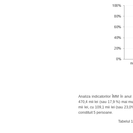
Analiza indicatorilor ÎMM în anul 
470,4 mii lei (sau 17,9 %) mai mul
mii lei, cu 109,1 mii lei (sau 23,
constituit 5 persoane.
Tabelul 1