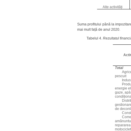
Alte activități
Suma profitului până la impozitare
mai mult față de anul 2020.
Tabelul 4.
Rezultatul financi
Acti
Total
Agricu
pescuit
Indus
Produ
energie el
gaze, apă 
condiționa
Distri
gestionare
de decon
Const
Comer
amănuntul;
repararea 
motociclet