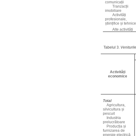
comunicații
Tranzacții
imobiliare
Activități
profesionale,
științifice și tehnic
Alte activități
Tabelul 3.
Venituril
Activități
economice
Total
Agricultura,
silvicultura și
pescuit
Industria
prelucrătoare
Producția și
furnizarea de
energie electrică