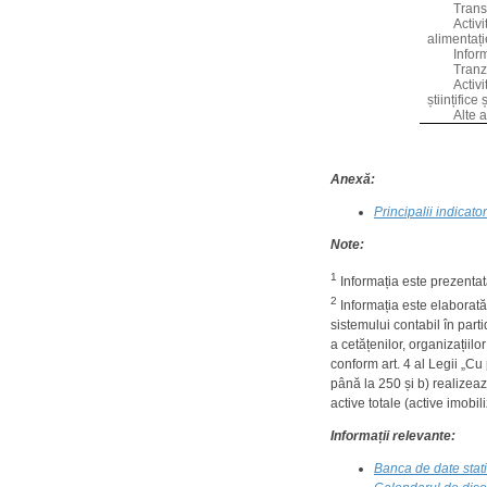
Trans
Activi
alimentați
Inform
Tranz
Activi
științifice
Alte a
Anexă:
Principalii indicator
Note:
1
Informația este prezentat
2
Informația este elaborată 
sistemului contabil în part
a cetățenilor, organizațiilo
conform art. 4 al Legii „Cu 
până la 250 și b) realizeaz
active totale (active imobil
Informații relevante:
Banca de date stati