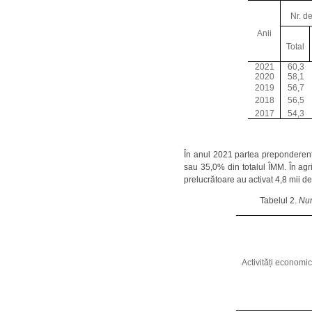
Nr. de
Anii
Total
2021
60,3
2020
58,1
201
9
56,7
2018
56,5
201
7
54,3
În anul 2021 partea preponderentă
sau 35,0% din totalul ÎMM. În agri
prelucrătoare au activat 4,8 mii d
Tabelul 2.
Nu
Activități economi