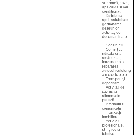
și termică, gaze,
apă caldă și aer
condiționat
Distribuția
apei; salubritate,
gestionarea
deșeurilor,
activități de
decontaminare
Construcții
Comerț cu
ridicata și cu
amănuntul;
întreținerea și
repararea
autovehiculelor și
a motocicletelor
Transport și
depozitare
Activități de
cazare și
alimentație
publică
Informații și
comunicații
Tranzacții
imobiliare
Activități
profesionale,
științifice și
tehnice