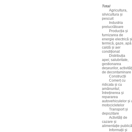
Total
Agricultura,
silvicultura și
pescuit
Industria
prelucrătoare
Producția și
furnizarea de
energie electrică ș
termică, gaze, apă
caldă și aer
condiționat
Distribuția
apei; salubritate,
gestionarea
deșeurilor, activităț
de decontaminare
Construcții
Comerț cu
ridicata și cu
amănuntul;
întreținerea și
repararea
autovehiculelor și 
motocicletelor
Transport și
depozitare
Activități de
cazare și
alimentație public
Informații și