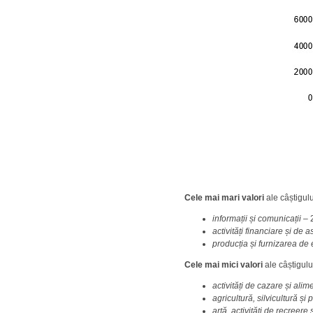
Cele mai mari valori
ale câștigul
informații și comunicații
– 
activități financiare și de 
producția și furnizarea de 
Cele mai mici valori
ale câștigulu
activități de cazare și ali
agricultură, silvicultură și
artă, activități de recreer