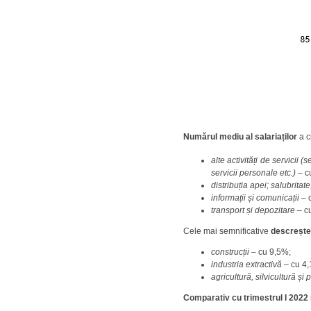
Numărul mediu al salariaților
a c
alte activități de servicii
servicii personale etc.) –
c
distribuția apei; salubrita
informații și comunicații
– 
transport și depozitare
– c
Cele mai semnificative
descrește
construcții –
cu 9,5%;
industria extractivă –
cu 4
agricultură, silvicultură și
Comparativ cu trimestrul I 2022