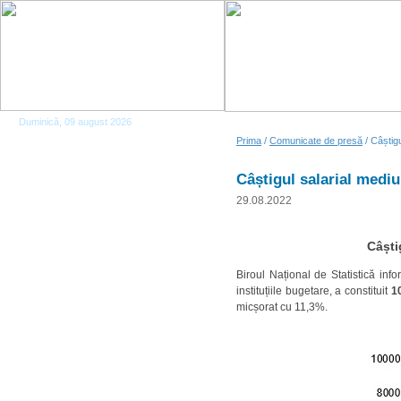
Duminică, 09 august 2026
Prima
/
Comunicate de presă
/ Câștigu
Câștigul salarial mediu 
29.08.2022
Câști
Biroul Național de Statistică in
instituțiile bugetare, a constituit
10
micșorat cu 11,3%.