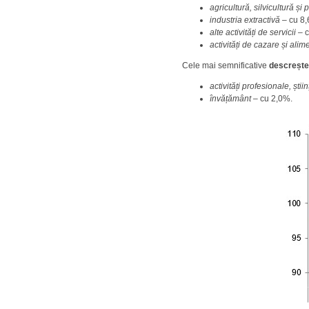
agricultură, silvicultură și
industria extractivă –
cu 8
alte activități de servicii –
c
activități de cazare și ali
Cele mai semnificative
descrește
activități profesionale, știi
învățământ
– cu 2,0%.