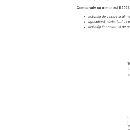
Comparativ cu trimestrul II 202
activități de cazare și ali
agricultură, silvicultură și
activități financiare și de 
T
A
I
C
C
î