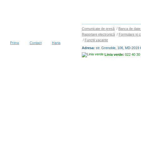
Comunicate de presă
/
Banca de date 
Raportare electronică
/
Formulare și cl
/
Funcţii vacante
Prima
Contact
Harta
Adresa:
str. Grenoble, 106, MD-2019 
Linia verde:
022 40 30
Copyright © 2026
BIROUL NAȚIO
vizitatori în decurs de 30 zile
Condiții de utilizare
|
Protecția dat