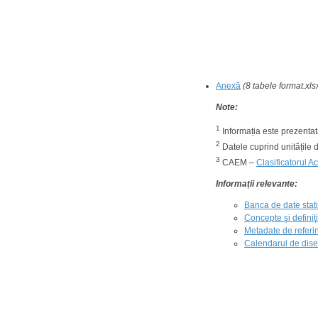
Anexă
(8 tabele
format.xls
Note:
1
Informația este prezentată
2
Datele cuprind unitățile di
3
CAEM –
Clasificatorul A
Informații relevante:
Banca de date statis
Concepte şi definiţii
Metadate de referinţ
Calendarul de disem