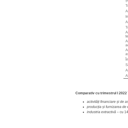
ș
T
A
I
A
T
Ac
t
A
a
A
a
Î
S
A
A
Comparativ cu trimestrul I 2022
activități financiare și de 
producția și furnizarea de 
industria extractivă –
cu 1