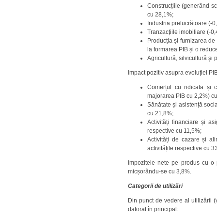
Construcțiile (generând s
cu 28,1%;
Industria prelucrătoare (-
Tranzacțiile imobiliare (-
Producția și furnizarea de
la formarea PIB și o redu
Agricultură, silvicultură 
Impact pozitiv asupra evoluției PI
Comerțul cu ridicata și c
majorarea PIB cu 2,2%) cu 
Sănătate și asistență soci
cu 21,8%;
Activități financiare și 
respective cu 11,5%;
Activități de cazare și 
activitățile respective cu 
Impozitele nete pe produs cu o 
micșorându-se cu 3,8%.
Categorii de utilizări
Din punct de vedere al utilizării 
datorat în principal: