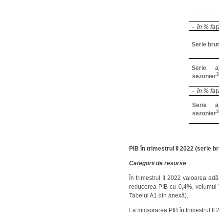
- în % fa
Serie bru
Serie aj
3
sezonier
- în % fa
Serie aj
3
sezonier
PIB în trimestrul II 2022 (serie br
Categorii de resurse
În trimestrul II 2022 valoarea ad
reducerea PIB cu 0,4%, volumul VA
Tabelul A1 din anexă).
La micșorarea PIB în trimestrul II 