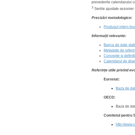
prevederile calendarului 
3
Seriile ajustate sezonier 
Precizări metodologice:
Produsul intern bru
Informații relevante:
Banca de date stati
Metadate de referin
Concepte şi definiţi
Calendarul de disem
Referințe utile privind evo
Eurostat:
Baza de dat
OECD:
Baza de d
Comitetul pentru S
http://www.