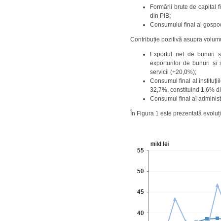
Formării brute de capital
din PIB;
Consumului final al gospod
Contribuție pozitivă asupra volumul
Exportul net de bunuri și
exporturilor de bunuri și
servicii (+20,0%);
Consumul final al instituți
32,7%, constituind 1,6% di
Consumul final al administ
În Figura 1 este prezentată evoluț