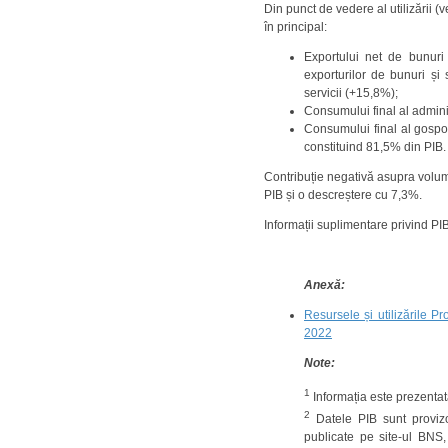
Din punct de vedere al utilizării 
în principal:
Exportului net de bunuri 
exporturilor de bunuri și
servicii (+15,8%);
Consumului final al admini
Consumului final al gospod
constituind 81,5% din PIB.
Contribuție negativă asupra volumu
PIB și o descreștere cu 7,3%.
Informații suplimentare privind PIB
Anexă:
Resursele și utilizările Pr
2022
Note:
1
Informația este prezentat
2
Datele PIB sunt provizori
publicate pe site-ul BNS