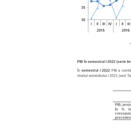
PIB în semestrul I 2022 (serie br
În
semestrul I 2022
PIB
a const
nivelul semestrului I 2021 (vezi Ta
PIB, prețu
În % fa
corespun
preceden