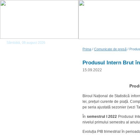
Sâmbătă, 08 august 2026
Prima
/
Comunicate de presă
/ Produsu
Produsul Intern Brut în 
15.09.2022
Produ
Biroul Național de Statistică inf
lei, prețuri curente de piață. Comp
pe seria ajustată sezonier (vezi Ta
În
semestrul I 2022
Produsul Inte
nivelul primului semestru al anului
Evoluția PIB trimestrial în perioad