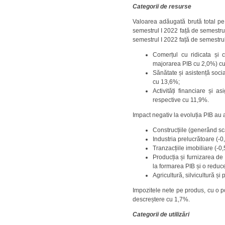
Categorii de resurse
Valoarea adăugată brută total pe
semestrul I 2022 față de semestrul
semestrul I 2022 față de semestrul 
Comerțul cu ridicata și c
majorarea PIB cu 2,0%) cu 
Sănătate și asistență soci
cu 13,6%;
Activități financiare și 
respective cu 11,9%.
Impact negativ la evoluția PIB au 
Construcțiile (generând s
Industria prelucrătoare (-
Tranzacțiile imobiliare (-
Producția și furnizarea de
la formarea PIB și o redu
Agricultură, silvicultură 
Impozitele nete pe produs, cu o p
descreștere cu 1,7%.
Categorii de utilizări