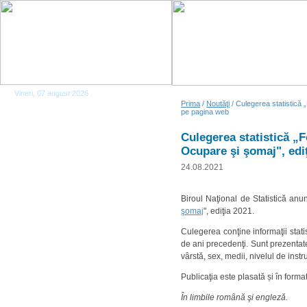
Vineri, 07 august 2026
Prima
/
Noutăţi
/ Culegerea statistică 
pe pagina web
Culegerea statistică „
Ocupare şi şomaj", edi
24.08.2021
Biroul Naţional de Statistică anu
şomaj
", ediţia 2021.
Culegerea conţine informaţii stat
de ani precedenţi. Sunt prezentate
vârstă, sex, medii, nivelul de instru
Publicaţia este plasată și în forma
În limbile română şi engleză.