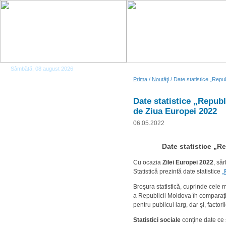
Sâmbătă, 08 august 2026
Prima
/
Noutăţi
/ Date statistice „Rep
Date statistice „Repu
de Ziua Europei 2022
06.05.2022
Date statistice „
Cu ocazia
Zilei Europei 2022
, să
Statistică prezintă date statistice
„
Broşura statistică, cuprinde cele 
a Republicii Moldova în comparație
pentru publicul larg, dar şi, factor
Statistici sociale
conține date ce 