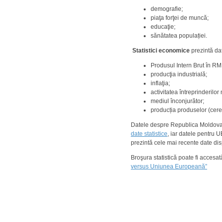
demografie;
piaţa forţei de muncă;
educaţie;
sănătatea populației.
Statistici economice
prezintă da
Produsul Intern Brut în R
producţia industrială;
inflaţia;
activitatea întreprinderilor m
mediul înconjurător;
producția produselor (cerea
Datele despre Republica Moldova su
date statistice
, iar datele pentru 
prezintă cele mai recente date dis
Broşura statistică poate fi accesat
versus Uniunea Europeană”