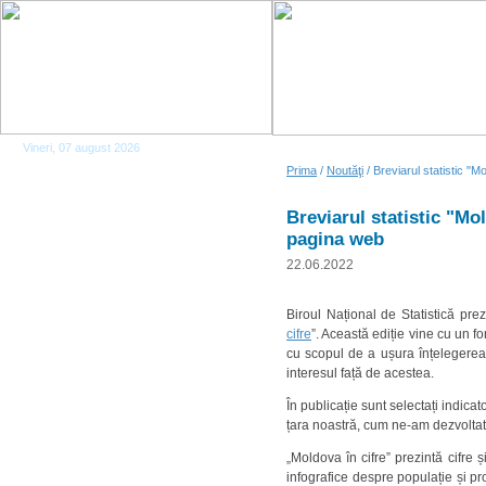
Vineri, 07 august 2026
Prima
/
Noutăţi
/ Breviarul statistic "M
Breviarul statistic "Mol
pagina web
22.06.2022
Biroul Național de Statistică prez
cifre
”. Această ediție vine cu un fo
cu scopul de a ușura înțelegerea d
interesul față de acestea.
În publicație sunt selectați indicat
țara noastră, cum ne-am dezvoltat ș
„Moldova în cifre” prezintă cifre ș
infografice despre populație și p