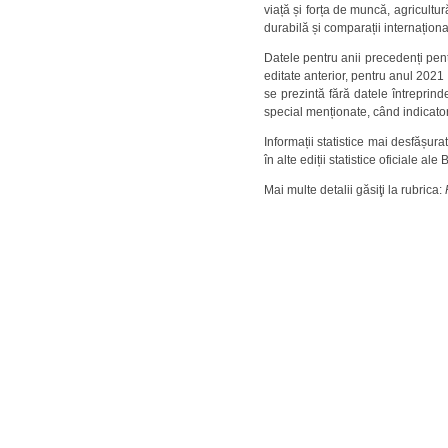
viață și forța de muncă, agricultur
durabilă și comparații internațion
Datele pentru anii precedenți pent
editate anterior, pentru anul 2021 l
se prezintă fără datele întreprind
special menționate, când indicatori
Informații statistice mai desfășurat
în alte ediții statistice oficiale ale
Mai multe detalii găsiţi la rubrica: