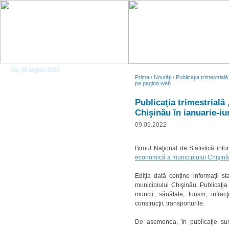
Joi, 06 august 2026
Prima
/
Noutăţi
/ Publicaţia trimestrial
pe pagina web
Publicaţia trimestrială
Chişinău în ianuarie-i
09.09.2022
Biroul Naţional de Statistică inf
economică a municipiului Chişină
Ediţia dată conţine informaţii st
municipiului Chişinău. Publicaţia 
muncii, sănătate, turism, infracţi
construcţii, transporturile.
De asemenea, în publicaţie sunt