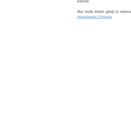
expuse.
Mai multe detalii găsiţi la rubric
municipiului Chişinău
.