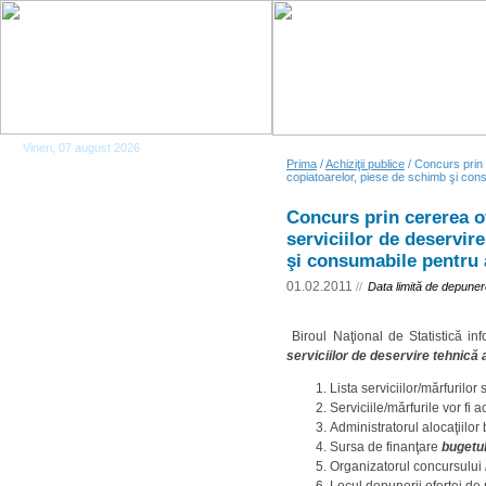
Vineri, 07 august 2026
Prima
/
Achiziţii publice
/ Concurs prin c
copiatoarelor, piese de schimb şi con
Concurs prin cererea of
serviciilor de deservir
şi consumabile pentru 
01.02.2011
//
Data limită de depuner
Biroul Naţional de Statistică i
serviciilor de deservire tehnică
Lista serviciilor/mărfurilor
Serviciile/mărfurile vor fi a
Administratorul alocaţiilo
Sursa de finanţare
bugetul
Organizatorul concursului