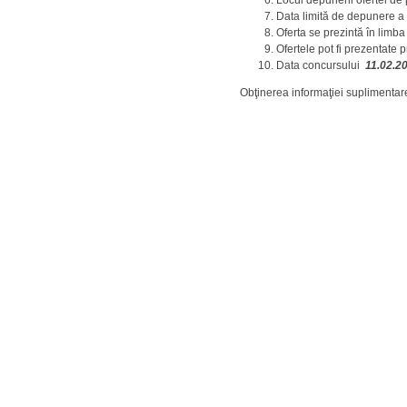
Locul depunerii ofertei de
Data limită de depunere a 
Oferta se prezintă în limba
Ofertele pot fi prezentate 
Data concursului
11.02.20
Obţinerea informaţiei suplimentare: