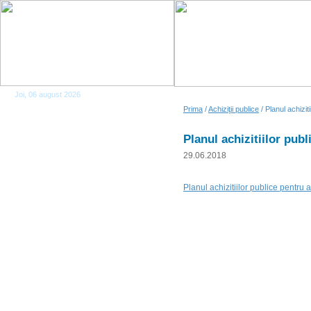
Joi, 06 august 2026
Prima
/
Achiziţii publice
/ Planul achizit
Planul achizitiilor pub
29.06.2018
Planul achizitiilor publice pentru