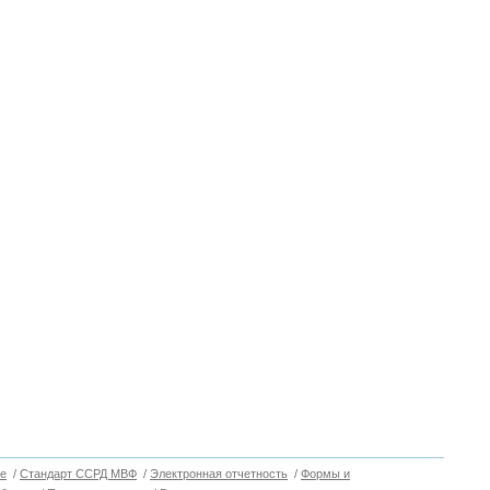
е
/
Стандарт ССРД МВФ
/
Электронная отчетность
/
Формы и
Вверх