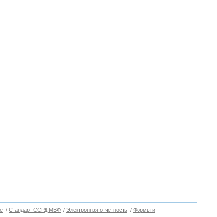
е
/
Стандарт ССРД МВФ
/
Электронная отчетность
/
Формы и
Вверх