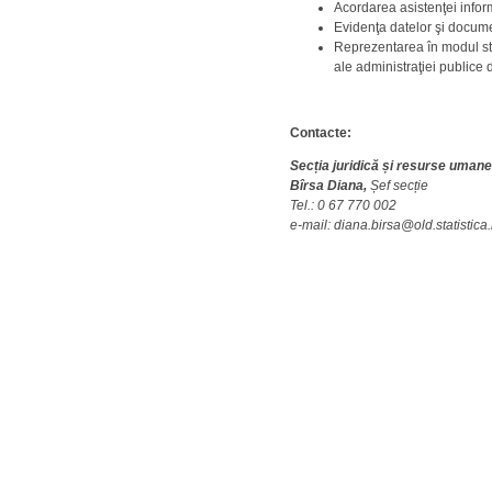
Acordarea asistenţei infor
Evidenţa datelor şi docume
Reprezentarea în modul stabi
ale administraţiei publice d
Contacte:
Secția juridică și resurse umane
Bîrsa Diana,
Șef secție
Tel.: 0 67 770 002
e-mail:
diana.birsa@old.statistica