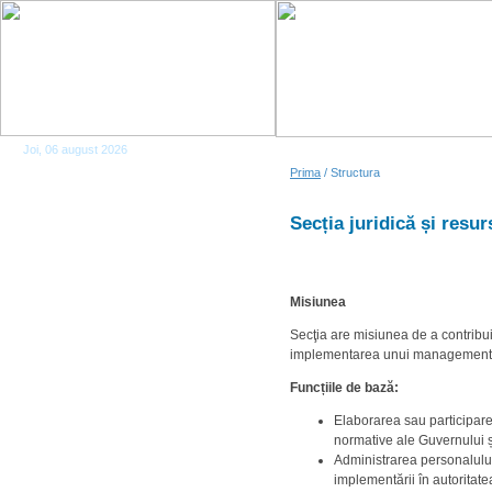
Joi, 06 august 2026
Prima
/ Structura
Secția juridică și resu
Misiunea
Secţia are misiunea de a contribui 
implementarea unui management efi
Funcțiile de bază:
Elaborarea sau participarea
normative ale Guvernului ș
Administrarea personalului
implementării în autoritate