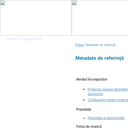
Duminică, 09 august 2026
Prima
/ Metadate de referinţă
Metadate de referinţă
Mediul înconjurător
Protecția aerului atmosferi
deșeurilor
Cheltuielile pentru protec
Populaţie
Populaţie şi demografie
Forţa de muncă