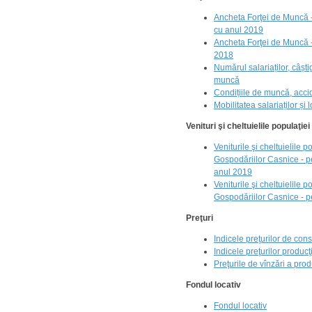
Ancheta Forţei de Muncă -
cu anul 2019
Ancheta Forţei de Muncă -
2018
Numărul salariaților, câștig
muncă
Condițiile de muncă, acc
Mobilitatea salariaților și
Venituri şi cheltuielile populaţiei
Veniturile şi cheltuielile 
Gospodăriilor Casnice - p
anul 2019
Veniturile şi cheltuielile 
Gospodăriilor Casnice - p
Preţuri
Indicele preţurilor de co
Indicele preţurilor producţ
Preţurile de vînzări a pro
Fondul locativ
Fondul locativ