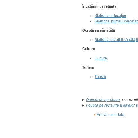
Învăţămînt şi ştiinţă
Statistica educaţiei
Statistica ştiinţei / cercetăr
Ocrotirea sănătăţii
Statistica ocrotirii sănătăţii
Cultura
Cultura
Turism
Turism
►
Ordinul de aprobare
a structuri
►
Politica de revizuire a datelor st
»
Arhivă metadate