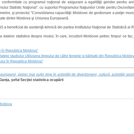
 conformitate cu programul naţional de asigurare a egalităţii gender pentru ani
i Statistic Naţional”, cu suportul Programului Naţiunilor Unite pentru Dezvoltare, 
meilor, şi proiectul "Consolidarea capacităţii Moldovei de gestionare a pieţei munci
litate dintre Moldova şi Uniunea Europeană.
S a beneficiat de asistenţă tehnică din partea Institutului Naţional de Statistică al 
a datelor statistice despre modul, în care, locuitorii Moldovei petrec timpul: ce fa
ui în Republica Moldova”
ltatele studiului Utilizarea timpului de către femeile şi bărbaţii din Republica Moldo
pului în Republica Moldova"
ropenii, petrec mai puţin timp în activităţi de divertisment, cultură, activităţi sporti
anţa, şeful Secţiei statistica ocupării
 Moldova