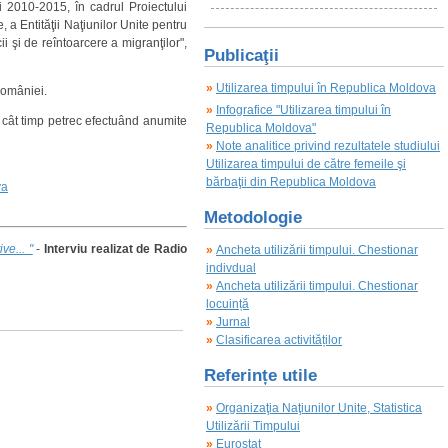
i 2010-2015, în cadrul Proiectului
a Entităţii Naţiunilor Unite pentru
i şi de reîntoarcere a migranţilor",
Publicaţii
»
Utilizarea timpului în Republica Moldova
României.
»
Infografice "Utilizarea timpului în
c, cât timp petrec efectuând anumite
Republica Moldova"
»
Note analitice privind rezultatele studiului
Utilizarea timpului de către femeile şi
bărbaţii din Republica Moldova
va
Metodologie
ve... "
-
Interviu realizat de Radio
»
Ancheta utilizării timpului. Chestionar
indivdual
»
Ancheta utilizării timpului. Chestionar
locuință
»
Jurnal
»
Clasificarea activităților
Referințe utile
»
Organizaţia Naţiunilor Unite, Statistica
Utilizării Timpului
»
Eurostat