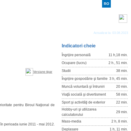
RO
RU
EN
Benzi RSS
Actualizat la: 03.08.2023
Indicatori cheie
Îngrijire personală
11 h,18 min.
Ocupare (lucru)
2 h., 51 min.
Studii
38 min.
Versiune tipar
Îngrijire gospodărie şi familie
3 h, 45 min.
Muncă voluntară şi întruniri
20 min.
Viaţă socială şi divertisment
58 min.
Sport şi activităţi de exterior
22 min.
rioritate pentru Biroul Naţional de
Hobby-uri şi utilizarea
29 min.
calculatorului
Mass-media
2 h, 8 min.
c în perioada iunie 2011 - mai 2012.
Deplasare
1 h, 11 min.