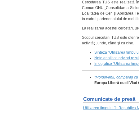
Cercetarea TUS este realizată în
Comun ONU „Consolidarea Sistemulu
Egalitatea de Gen şi Abilitarea Fe
în cadrul parteneriatului de mobi
La realizarea acestei cercetări, BN
Scopul cercetării TUS este oferire
activităţi, unde, când şi cu cine.
Sinteza ”Utilizarea timpul
Note analitice privind rezu
Infografice "Utilizarea tim
"Moldovenii, comparaţi cu eu
Europa Liberă cu dl Vlad G
Comunicate de presă
Utilizarea timpului în Republica