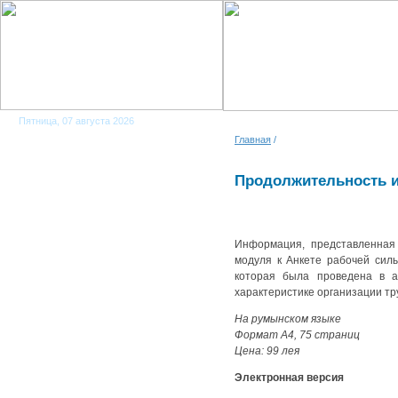
Пятница, 07 августа 2026
Главная
/
Продолжительность и
Информация, представленная 
модуля к Анкете рабочей силы
которая была проведена в 
характеристике организации тр
На румынском языкe
Формaт A4, 75 страниц
Цена: 99 лея
Э
лектронн
ая
верси
я