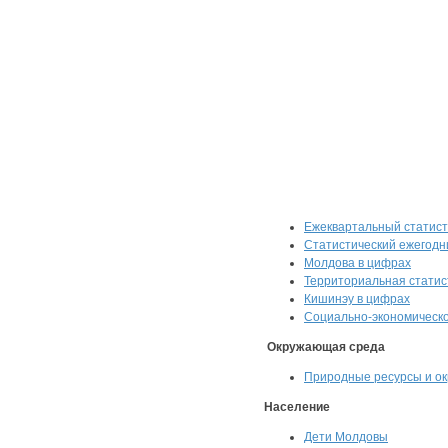
Ежеквартальный статист
Статистический ежегодн
Молдова в цифрах
Территориальная статис
Кишинэу в цифрах
Социально-экономическ
Окружающая среда
Природные ресурсы и ок
Население
Дети Молдовы