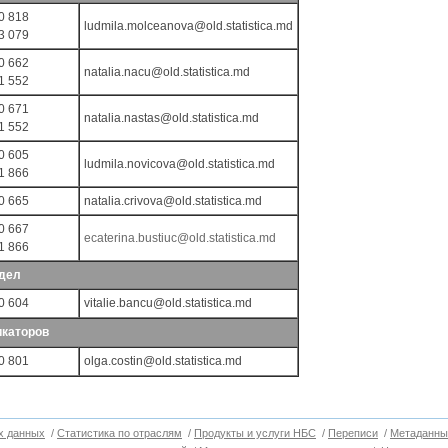
0 818
ludmila.molceanova@old.statistica.md
3 079
0 662
natalia.nacu@old.statistica.md
1 552
0 671
natalia.nastas@old.statistica.md
1 552
0 605
ludmila.novicova@old.statistica.md
1 866
0 665
natalia.crivova@old.statistica.md
0 667
ecaterina.bustiuc@old.statistica.md
1 866
здел
0 604
vitalie.bancu@old.statistica.md
икаторов
0 801
olga.costin@old.statistica.md
х данных
/
Cтатистика по отраслям
/
Продукты и услуги НБС
/
Переписи
/
Метаданны