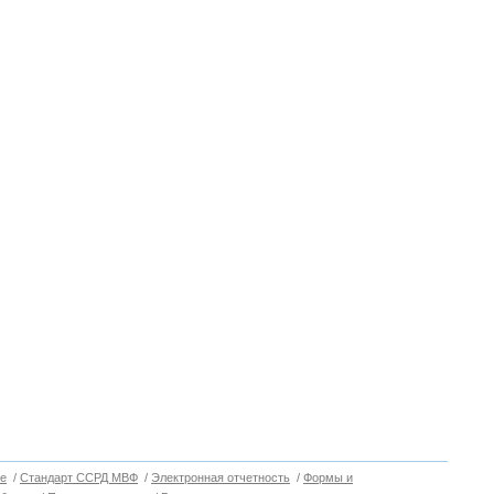
е
/
Стандарт ССРД МВФ
/
Электронная отчетность
/
Формы и
Вверх