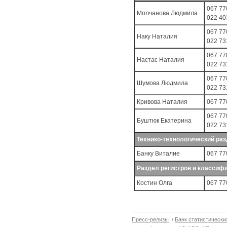
067 77
Молчанова Людмила
022 40
067 77
Наку Наталия
022 73
067 77
Настас Наталия
022 73
067 77
Шумова Людмила
022 73
Кривова Наталия
067 77
067 77
Буштюк Екатерина
022 73
Технико-технологический ра
Банку Виталие
067 77
Раздел регистров и классиф
Костин Олга
067 77
Пресс-релизы
/
Банк статистически