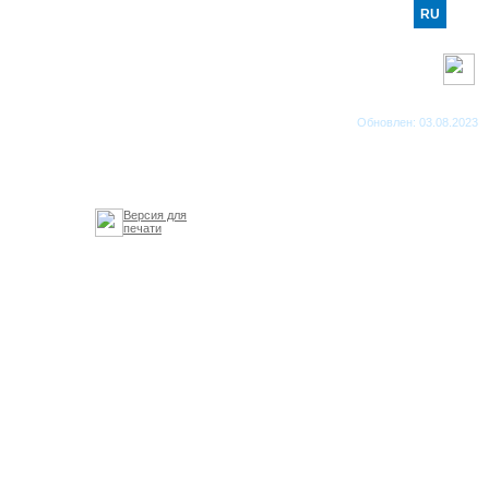
RO
RU
EN
RSS каналы
Обновлен: 03.08.2023
Версия для
печати