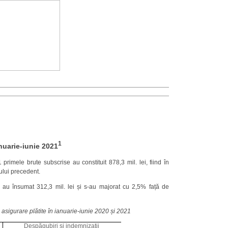
1
nuarie-
iun
ie 2021
 primele brute subscrise au constituit 878,3 mil. lei, fiind în
ului precedent.
1 au însumat 312,3 mil. lei și s-au majorat cu 2,5% față de
 asigurare plătite
în ianuarie
-
iun
ie 2020 și 2021
Despăgubiri și indemnizații