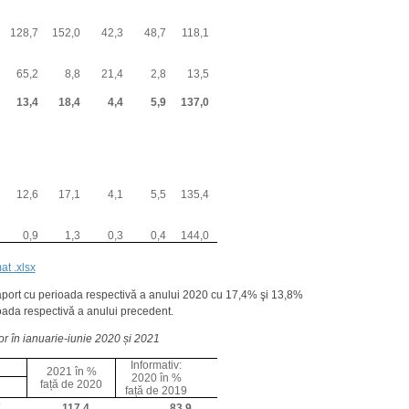
128,7
152,0
42,3
48,7
118,1
65,2
8,8
21,4
2,8
13,5
13,4
18,4
4,4
5,9
137,0
12,6
17,1
4,1
5,5
135,4
0,9
1,3
0,3
0,4
144,0
at .xlsx
n raport cu perioada respectivă a anului 2020 cu 17,4% şi 13,8%
ioada respectivă a anului precedent.
or în ianuarie-
iun
ie 2020 și 2021
Informativ:
2021 în %
2020 în %
față de 2020
față de 2019
7
117,4
83,9