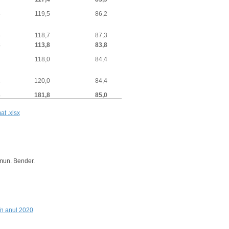
8
119,5
86,2
8
118,7
87,3
3
113,8
83,8
7
118,0
84,4
2
120,0
84,4
3
181,8
85,0
at .xlsx
i mun. Bender.
 în anul 2020