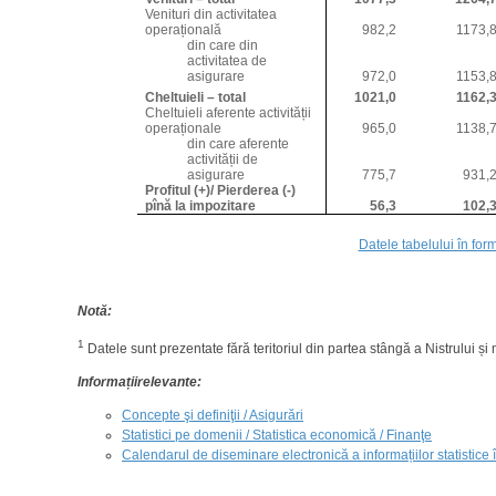
Venituri din activitatea
operațională
982,2
1173,
din care din
activitatea de
asigurare
972,0
1153,
Cheltuieli – total
1021,0
1162,
Cheltuieli aferente activității
operaționale
965,0
1138,
din care aferente
activității de
asigurare
775,7
931,
Profitul (+)/ Pierderea (-)
pînă la impozitare
56,3
102,
Datele tabelului în form
Notă:
1
Datele sunt prezentate fără teritoriul din partea stângă a Nistrului ș
Informații
relevante
:
Concepte şi definiţii / Asigurări
Statistici pe domenii / Statistica economică / Finanţe
Calendarul de diseminare electronică a informațiilor statistice