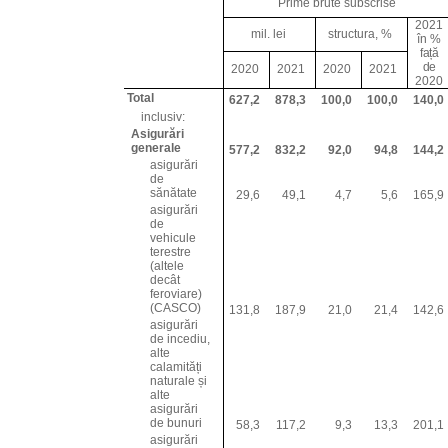
Prime brute subscrise
2021
mil. lei
structura, %
în %
față
de
2020
2021
2020
2021
2020
Total
627,2
878,3
100,0
100,0
140,0
inclusiv:
Asigurări
generale
577,2
832,2
92,0
94,8
144,2
asigurări
de
sănătate
29,6
49,1
4,7
5,6
165,9
asigurări
de
vehicule
terestre
(altele
decât
feroviare)
(CASCO)
131,8
187,9
21,0
21,4
142,6
asigurări
de incediu,
alte
calamități
naturale și
alte
asigurări
de bunuri
58,3
117,2
9,3
13,3
201,1
asigurări