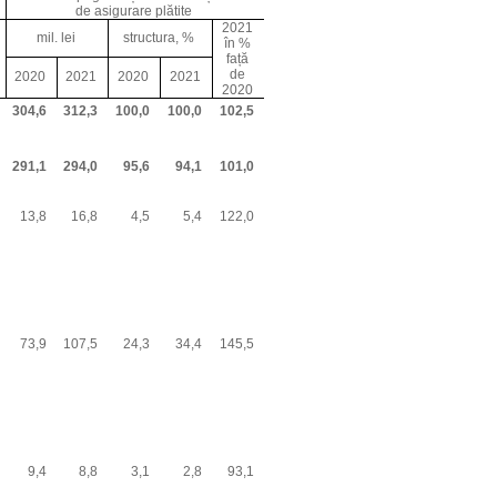
de asigurare plătite
2021
mil. lei
structura, %
în %
față
de
2020
2021
2020
2021
2020
304,6
312,3
100,0
100,0
102,5
291,1
294,0
95,6
94,1
101,0
13,8
16,8
4,5
5,4
122,0
73,9
107,5
24,3
34,4
145,5
9,4
8,8
3,1
2,8
93,1