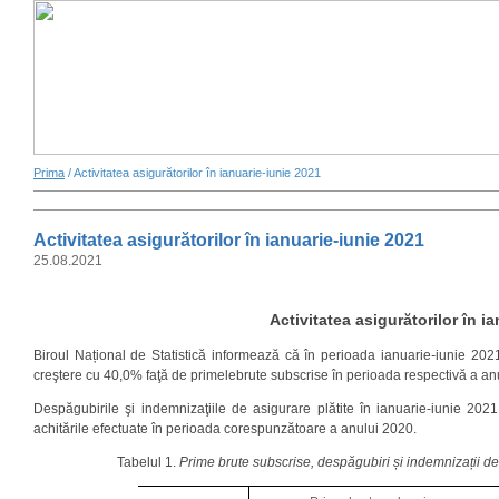
Prima
/ Activitatea asigurătorilor în ianuarie-iunie 2021
Activitatea asigurătorilor în ianuarie-iunie 2021
25.08.2021
Activitatea asigurătorilor în ia
Biroul Național de Statistică informează că în perioada ianuarie
-
iunie 2021
creştere cu 40,0% faţă de primelebrute subscrise în perioada respectivă a an
Despăgubirile şi indemnizaţiile de asigurare plătite în ianuarie-iunie 202
achitările efectuate în perioada corespunzătoare a anului 2020.
Tabelul 1.
Prime
brute subscrise, despăgubiri și indemnizații de