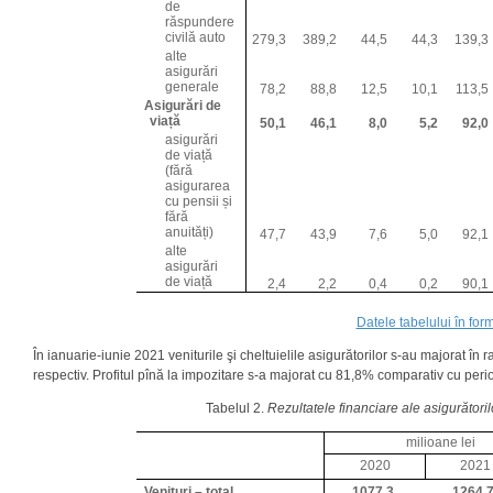
de
răspundere
civilă auto
279,3
389,2
44,5
44,3
139,3
alte
asigurări
generale
78,2
88,8
12,5
10,1
113,5
Asigurări de
viață
50,1
46,1
8,0
5,2
92,0
asigurări
de viață
(fără
asigurarea
cu pensii și
fără
anuități)
47,7
43,9
7,6
5,0
92,1
alte
asigurări
de viață
2,4
2,2
0,4
0,2
90,1
Datele tabelului în form
În ianuarie-iunie 2021 veniturile şi cheltuielile asigurătorilor s-au majorat î
respectiv. Profitul pînă la impozitare s-a majorat cu 81,8% comparativ cu per
Tabelul 2.
Rezultatele financiare ale asigurătoril
milioane lei
2020
2021
Venituri – total
1077,3
1264,