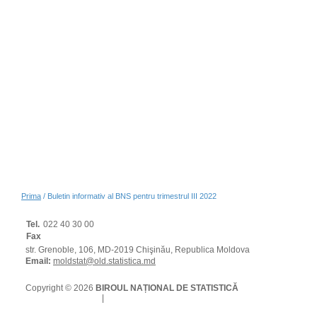
Prima
/ Buletin informativ al BNS pentru trimestrul III 2022
Tel.
022 40 30 00
Fax
str. Grenoble, 106, MD-2019 Chişinău, Republica Moldova
Email:
moldstat@old.statistica.md
Copyright © 2026
BIROUL NAȚIONAL DE STATISTICĂ
Condiții de utilizare
|
Protecția datelor cu caracter personal