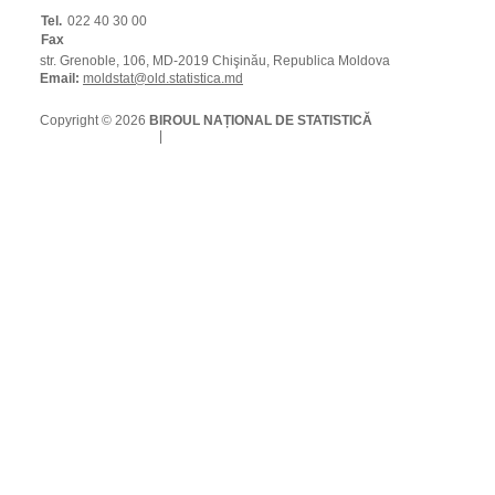
Tel.
022 40 30 00
Fax
str. Grenoble, 106, MD-2019 Chişinău, Republica Moldova
Email:
moldstat@old.statistica.md
Copyright © 2026
BIROUL NAȚIONAL DE STATISTICĂ
Condiții de utilizare
|
Protecția datelor cu caracter personal