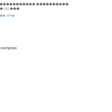
 ������������ ����������,
 102 ���.
� 2005�
И МОЛДОВА