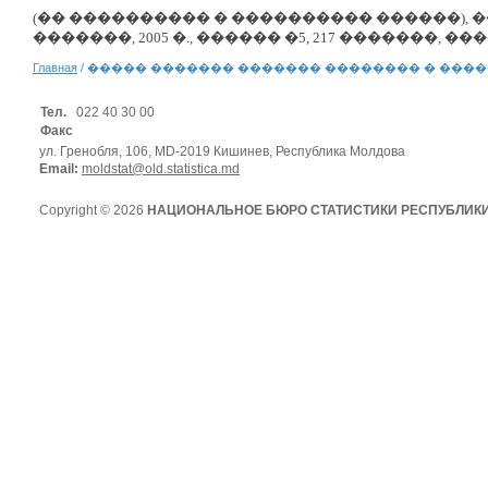
(�� ���������� � ���������� ������),
�������, 2005 �., ������ �5, 217
�������, ����
Главная
/ ����� ������� ������� �������� � �����
Тел.
022 40 30 00
Факс
ул. Гренобля, 106, MD-2019 Кишинев, Республика Молдова
Email:
moldstat@old.statistica.md
Copyright © 2026
НАЦИОНАЛЬНОЕ БЮРО СТАТИСТИКИ РЕСПУБЛИК
Условия использования