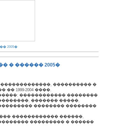
� 2005�
 � ������ 2005�
��������������, ���������� �
 1999-2004 ����.
�����: ������������ ��������
��������, ������� �����,
���������� �������� ��������
��� ������������ ������,
�������� ��������� � ������