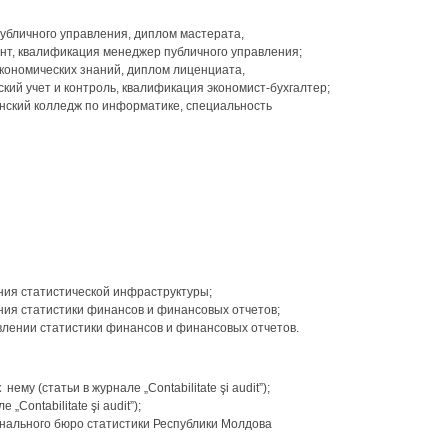
убличного управления, диплом мастерата,
т, квалификация менеджер публичного управления;
кономических знаний, диплом лиценциата,
кий учет и контроль, квалификация экономист-бухгалтер;
нский колледж по информатике, специальность
ния статистической инфраструктуры;
ния статистики финансов и финансовых отчетов;
влении статистики финансов и финансовых отчетов.
у (статьи в журнале „Contabilitate şi audit”);
Contabilitate şi audit”);
нального бюро статистики Республики Молдова