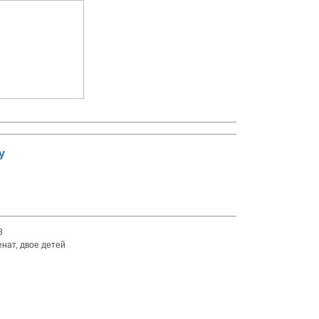
у
73
енат, двое детей