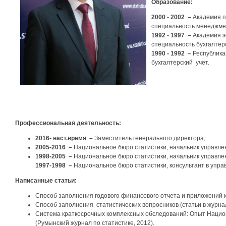
Образование:
2000 - 2002
–
Академия п
специальность менеджмен
1992 - 1997
–
Академия э
специальность бухгалтерс
1990 - 1992
–
Республика
бухгалтерский учет.
Профессиональная деятельность:
2016-
наст.время
–
Заместитель генерального директора;
2005-2016
–
Национальное бюро статистики, начальник управле
1998-2005
–
Национальное бюро статистики, начальник управле
1997-1998
–
Национальное бюро статистики, консультант в упра
Написанные
статьи
:
Способ заполнения годового финансового отчета и приложений к нем
Способ заполнения статистических вопросников (статьи в журнале „
Система краткосрочных комплексных обследований: Опыт Нацио
(Румынский журнал по статистике, 2012).