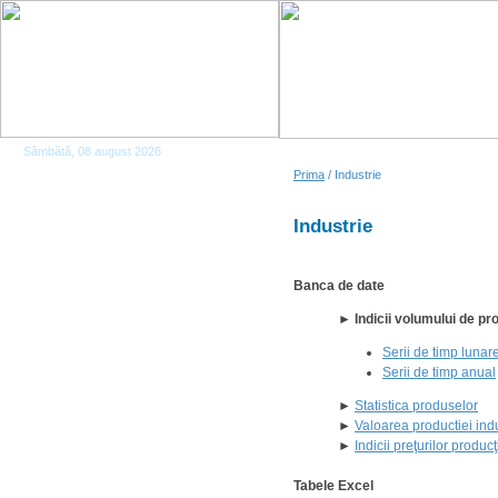
Sâmbătă, 08 august 2026
Prima
/ Industrie
Industrie
Banca de date
► Indicii volumului de pr
Serii de timp lunar
Serii de timp anual
►
Statistica produselor
►
Valoarea productiei indus
►
Indicii preţurilor producţ
Tabele Excel